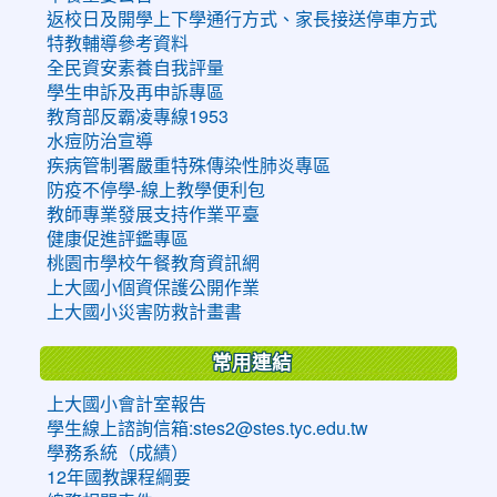
返校日及開學上下學通行方式、家長接送停車方式
特教輔導參考資料
全民資安素養自我評量
學生申訴及再申訴專區
教育部反霸凌專線1953
水痘防治宣導
疾病管制署嚴重特殊傳染性肺炎專區
防疫不停學-線上教學便利包
教師專業發展支持作業平臺
健康促進評鑑專區
桃園市學校午餐教育資訊網
上大國小個資保護公開作業
上大國小災害防救計畫書
常用連結
上大國小會計室報告
學生線上諮詢信箱:stes2@stes.tyc.edu.tw
學務系統（成績）
12年國教課程綱要