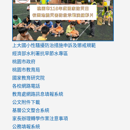
https://drive.google.com/file/d/1AXdrxzgdGrHK7k94y0
https:/
https:/
usp=sharing
v=hC_g
v=hC_g
link
上大國小性騷擾防治措施
申訴及懲戒規範
to
經濟部水利署抗旱節水專區
https://www.youtube.com/watch?
桃園市政府
v=mfpNykQ0g4M
桃園市教育局
國家教育研究院
各校網路電話
教育處網路訊息填報系統
公文附件下載
基層公文整合系統
家長辦理轉學作業注意事項
公務填報系統