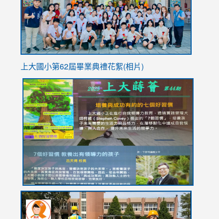
usp=sha
上大國小第62屆畢
業典禮花絮(相片)
link
link
link
link
link
to
to
to
to
to
https://drive.google.com/file/d/1I-
https://sites.google.com/stes.tyc.edu.tw/113school
https:
https:
https:
YfDQppRvyMk686kIw6SBbssEIZ6WnT/view?
usp=sh
8M
usp=sharing
link
link
link
to
to
to