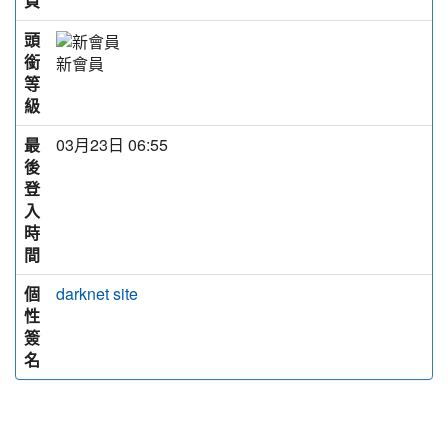
頁
頭
銜
新會員
等
級
最
03月23日 06:55
後
登
入
時
間
個
darknet site
性
簽
名