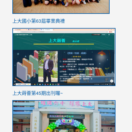
上大國小第63屆畢業典禮
link
link
to
to
https://sites.google.com/stes.tyc.edu.tw/113school
https
ink
上大蒔薈第45期出刊囉~
to
link
https://sites.google.com/stes.tyc.edu.tw/113school
to
https://
YfDQpp