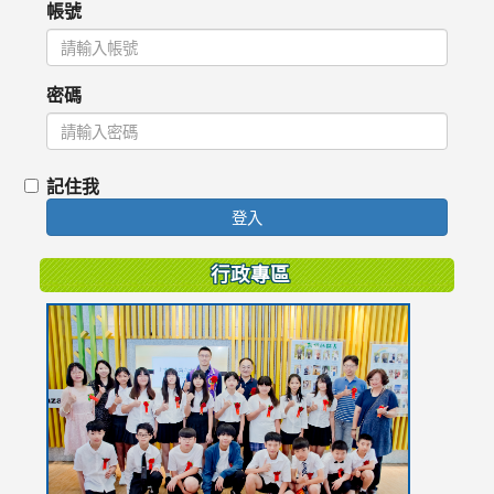
帳號
密碼
記住我
登入
行政專區
link
to
https://