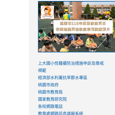
link
link
link
link
to
to
to
to
https://sites.google.com/stes.tyc.ed
https://drive.google.com/file/d/1AXdr
https://youtu.be/jJOMVWY3-
https://drive.google.com/file/d/1AXdr
usp=sharing
8M
usp=sharing
link
link
to
to
link
上大國小性騷擾防治措施
申訴及懲戒
https://www.youtube.com/watch?
https://www.youtube.com/watch?
to
規範
v=hC_gdZndU9s
v=hC_gdZndU9s
https://www.youtube.com/watch?
經濟部水利署抗旱節水專區
v=mfpNykQ0g4M
桃園市政府
桃園市教育局
國家教育研究院
各校網路電話
教育處網路訊息填報系統