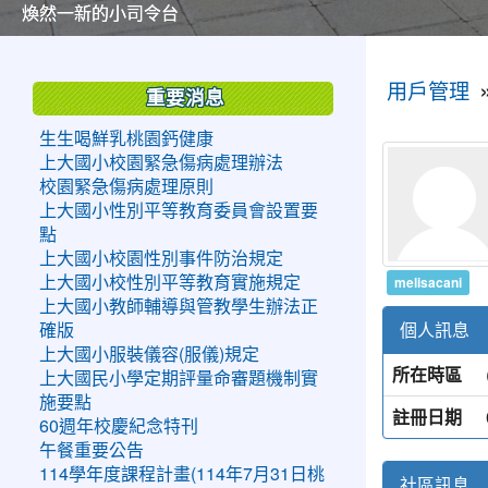
美麗的操場是我們活力的來源
美麗的操場是我們活力的來源
煥然一新的小司令台
煥然一新的小司令台
富含桃園埤塘田園風光意象的中廊
富含桃園埤塘田園風光意象的中廊
嶄新的中庭廣場
嶄新的中庭廣場
水生池生生不息
水生池生生不息
:::
:::
用戶管理
重要消息
生生喝鮮乳桃園鈣健康
上大國小校園緊急傷病處理辦法
校園緊急傷病處理原則
上大國小性別平等教育委員會設置要
點
上大國小校園性別事件防治規定
melisacani
上大國小校性別平等教育實施規定
上大國小教師輔導與管教學生辦法正
個人訊息
確版
上大國小服裝儀容(服儀)規定
所在時區
上大國民小學定期評量命審題機制實
施要點
註冊日期
60週年校慶紀念特刊
午餐重要公告
114學年度課程計畫(114年7月31日桃
社區訊息