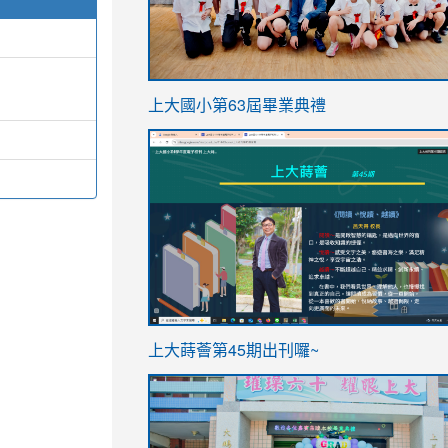
link
上大國小第63屆畢業典禮
to
link
https://sites.google.com/stes.t
to
https://sites.google.com/stes.tyc.ed
ink
link
上大蒔薈第45期出刊囉~
to
to
https://sites.google.com/stes.tyc.ed
https://sites.google.com/stes.t