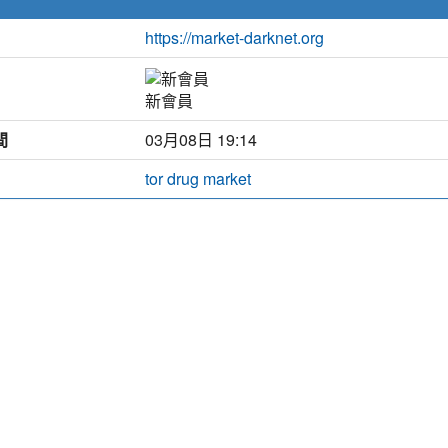
https://market-darknet.org
新會員
間
03月08日 19:14
tor drug market