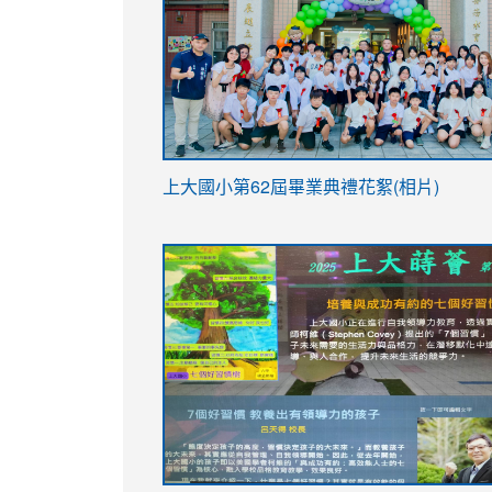
link
上大國小第62屆畢
業典禮花絮(相片)
to
link
link
https://drive.google.com/file/d/1I-
to
to
YfDQppRvyMk686kIw6SBbssEIZ6WnT/vi
https://drive.google.com/file/d/1I-
https://sites.google.com/stes.tyc.ed
usp=sharing
YfDQppRvyMk686kIw6SBbssEIZ6WnT/vi
usp=sharing