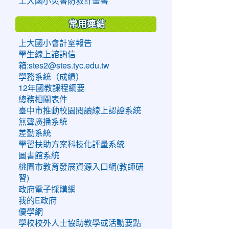
上大國小災害防救計畫書
常用連結
上大國小會計室報告
學生線上諮詢信
箱:stes2@stes.tyc.edu.tw
學務系統（成績）
12年國教課程綱要
總務相關表件
臺中市推動校園閱讀線上認證系統
無聲廣播系統
差勤系統
學習扶助方案科技化評量系統
圖書館系統
桃園市教育發展資源入口網(教師研
習)
政府電子採購網
我的E政府
優學網
學校校外人士協助教學或活動要點