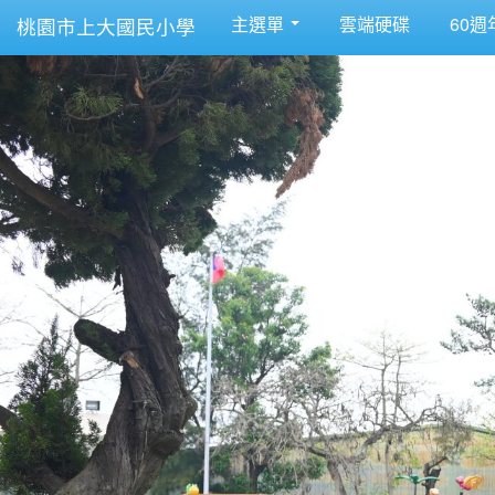
主選單
雲端硬碟
60週
桃園市上大國民小學