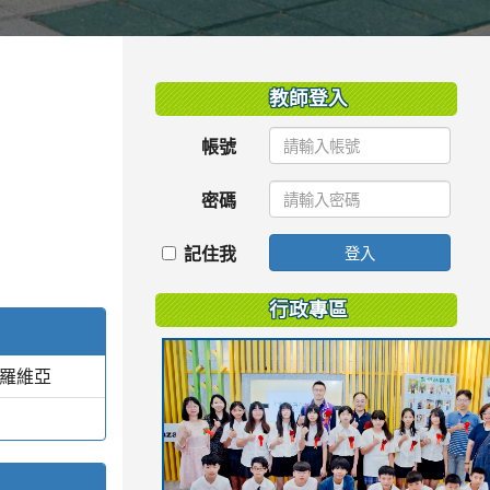
:::
教師登入
帳號
密碼
記住我
登入
行政專區
蒙羅維亞