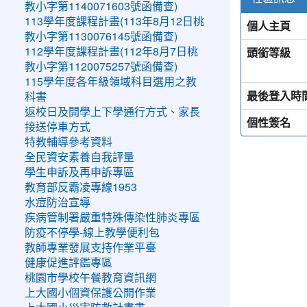
教小字第1140071603號函備查)
113學年度課程計畫(113年8月12日桃
個人主頁
教小字第1130076145號函備查)
頭銜等級
112學年度課程計畫(112年8月7日桃
教小字第1120075257號函備查)
115學年度各年級領域科目選用之教
最後登入時
科書
返校日及開學上下學通行方式、家長
個性簽名
接送停車方式
特教輔導參考資料
全民資安素養自我評量
學生申訴及再申訴專區
教育部反霸凌專線1953
水痘防治宣導
疾病管制署嚴重特殊傳染性肺炎專區
防疫不停學-線上教學便利包
教師專業發展支持作業平臺
健康促進評鑑專區
桃園市學校午餐教育資訊網
上大國小個資保護公開作業