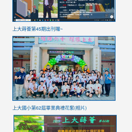
ink
上大蒔薈第45期出刊囉~
to
link
https://sites.google.com/stes.tyc.edu.tw/113school
to
https://
YfDQpp
usp=sha
上大國小第62屆畢
業典禮花絮(相片)
link
link
link
link
link
to
to
to
to
to