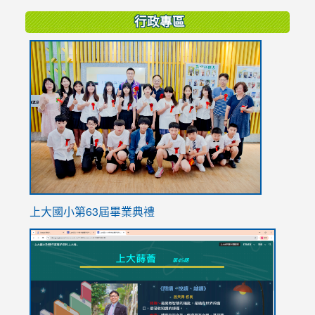
行政專區
link
to
https://
上大國小第63屆畢業典禮
link
link
to
to
https://sites.google.com/stes.tyc.edu.tw/113school
https