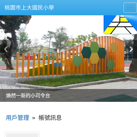
桃園市上大國民小學
To
nav
美麗的操場是我們活力的來源
美麗的操場是我們活力的來源
煥然一新的小司令台
煥然一新的小司令台
富含桃園埤塘田園風光意象的中廊
富含桃園埤塘田園風光意象的中廊
嶄新的中庭廣場
嶄新的中庭廣場
水生池生生不息
水生池生生不息
:::
»
帳號訊息
用戶管理