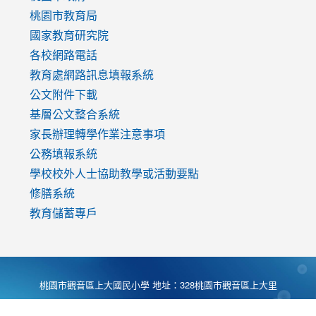
v=mfpNykQ0g4M
桃園市教育局
國家教育研究院
各校網路電話
教育處網路訊息填報系統
公文附件下載
基層公文整合系統
家長辦理轉學作業注意事項
公務填報系統
學校校外人士協助教學或活動要點
修膳系統
教育儲蓄專戶
桃園市觀音區上大國民小學 地址：328桃園市觀音區上大里
大湖路1段540號 電話:03-4901174 傳真:03-4900781 Desing