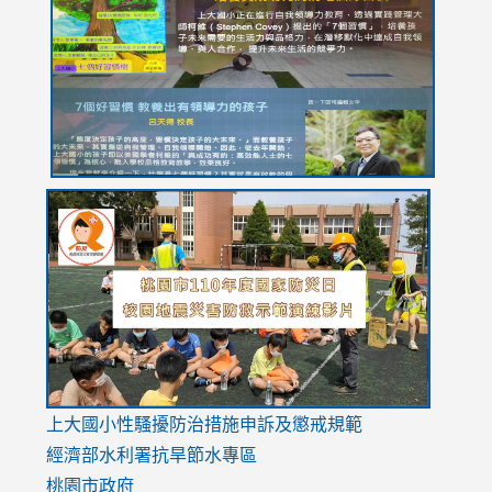
https://drive.google.com/file/d/1I-
https://sites.google.com/stes.tyc.edu.tw/113school
https:
https:
https:
YfDQppRvyMk686kIw6SBbssEIZ6WnT/view?
usp=sh
8M
usp=sharing
link
link
link
to
to
to
https://drive.google.com/file/d/1AXdrxzgdGrHK7k94y0
https:/
https:/
usp=sharing
v=hC_g
v=hC_g
link
上大國小性騷擾防治措施
申訴及懲戒規範
to
經濟部水利署抗旱節水專區
https://www.youtube.com/watch?
桃園市政府