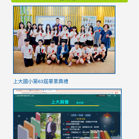
link
to
https://
上大國小第63屆畢業典禮
link
link
to
to
https://sites.google.com/stes.tyc.edu.tw/113school
https