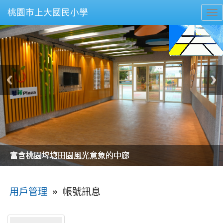
桃園市上大國民小學
To
nav
美麗的操場是我們活力的來源
美麗的操場是我們活力的來源
煥然一新的小司令台
煥然一新的小司令台
富含桃園埤塘田園風光意象的中廊
富含桃園埤塘田園風光意象的中廊
嶄新的中庭廣場
嶄新的中庭廣場
水生池生生不息
水生池生生不息
:::
»
帳號訊息
用戶管理