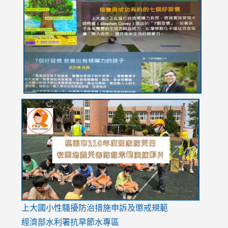
to
to
to
to
to
https://drive.google.com/file/d/1I-
https://sites.google.com/stes.tyc.edu.tw/113school
https:
https:
https:
YfDQppRvyMk686kIw6SBbssEIZ6WnT/view?
usp=sh
8M
usp=sharing
link
link
link
to
to
to
https://drive.google.com/file/d/1AXdrxzgdGrHK7k94y0
https:/
https:/
usp=sharing
v=hC_g
v=hC_g
link
上大國小性騷擾防治措施
申訴及懲戒規範
to
經濟部水利署抗旱節水專區