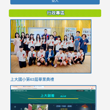
登入
行政專區
link
to
https://
上大國小第63屆畢業典禮
link
link
to
to
https://sites.google.com/stes.tyc.edu.tw/113school
https