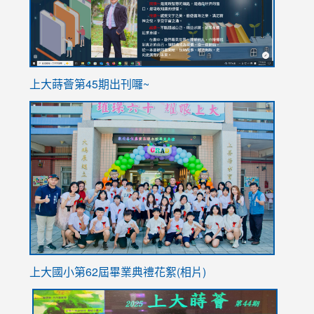
ink
上大蒔薈第45期出刊囉~
to
link
https://sites.google.com/stes.tyc.edu.tw/113school
to
https://
YfDQpp
usp=sha
上大國小第62屆畢
業典禮花絮(相片)
link
link
link
link
link