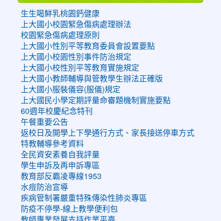
生生喝鮮乳桃園鈣健康
上大國小校園緊急傷病處理辦法
校園緊急傷病處理原則
上大國小性別平等教育委員會設置要點
上大國小校園性別事件防治規定
上大國小校性別平等教育實施規定
上大國小教師輔導與管教學生辦法正確版
上大國小服裝儀容(服儀)規定
上大國民小學定期評量命審題機制實施要點
60週年校慶紀念特刊
午餐重要公告
返校日及開學上下學通行方式、家長接送停車方式
特教輔導參考資料
全民資安素養自我評量
學生申訴及再申訴專區
教育部反霸凌專線1953
水痘防治宣導
疾病管制署嚴重特殊傳染性肺炎專區
防疫不停學-線上教學便利包
教師專業發展支持作業平臺