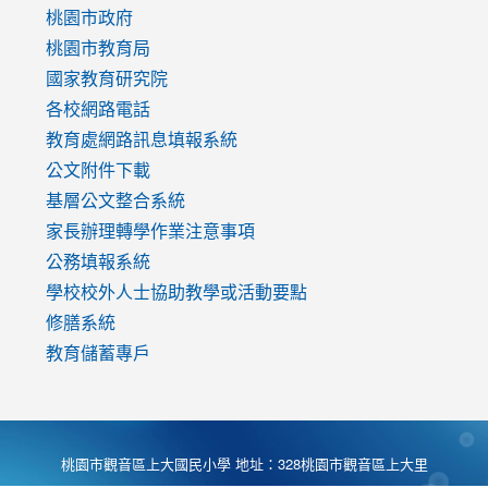
https://www.youtube.com/watch?
桃園市政府
v=mfpNykQ0g4M
桃園市教育局
國家教育研究院
各校網路電話
教育處網路訊息填報系統
公文附件下載
基層公文整合系統
家長辦理轉學作業注意事項
公務填報系統
學校校外人士協助教學或活動要點
修膳系統
教育儲蓄專戶
桃園市觀音區上大國民小學 地址：328桃園市觀音區上大里