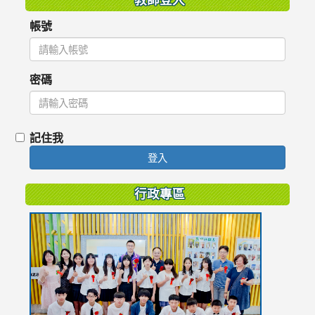
帳號
密碼
記住我
登入
行政專區
link
to
https://