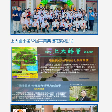
YfDQpp
usp=sha
上大國小第62屆畢
業典禮花絮(相片)
link
link
link
link
link
to
to
to
to
to
https://drive.google.com/file/d/1I-
https://sites.google.com/stes.tyc.edu.tw/113school
https:
https:
https:
YfDQppRvyMk686kIw6SBbssEIZ6WnT/view?
usp=sh
8M
usp=sharing
link
link
link