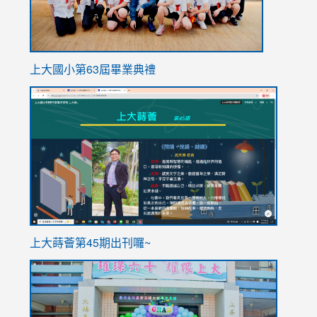
上大國小第63屆畢業典禮
link
link
to
to
https://sites.google.com/stes.tyc.edu.tw/113school
https
ink
上大蒔薈第45期出刊囉~
to
link
https://sites.google.com/stes.tyc.edu.tw/113school
to
https://