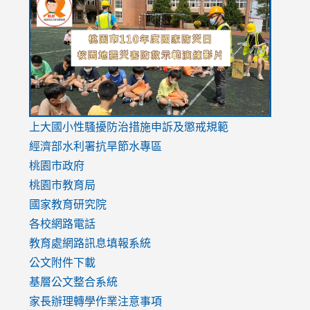
to
to
to
https://drive.google.com/file/d/1AXdrxzgdGrHK7k94y0
https:/
https:/
usp=sharing
v=hC_g
v=hC_g
link
上大國小性騷擾防治措施
申訴及懲戒規範
to
經濟部水利署抗旱節水專區
https://www.youtube.com/watch?
桃園市政府
v=mfpNykQ0g4M
桃園市教育局
國家教育研究院
各校網路電話
教育處網路訊息填報系統
公文附件下載
基層公文整合系統
家長辦理轉學作業注意事項