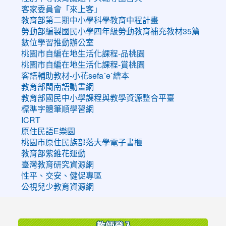
客家委員會「來上客」
教育部第二期中小學科學教育中程計畫
勞動部編製國民小學四年級勞動教育補充教材35篇
數位學習推動辦公室
桃園市自編在地生活化課程-品桃園
桃園市自編在地生活化課程-賞桃園
客語輔助教材-小花sefaˊeˋ繪本
教育部閩南語動畫網
教育部國民中小學課程與教學資源整合平臺
標準字體筆順學習網
ICRT
原住民語E樂園
桃園市原住民族部落大學電子書櫃
教育部紫錐花運動
臺灣教育研究資源網
性平、交安、健促專區
公視兒少教育資源網
:::
教師登入