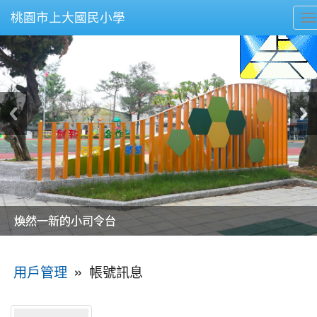
桃園市上大國民小學
T
n
美麗的操場是我們活力的來源
美麗的操場是我們活力的來源
煥然一新的小司令台
煥然一新的小司令台
富含桃園埤塘田園風光意象的中廊
富含桃園埤塘田園風光意象的中廊
嶄新的中庭廣場
嶄新的中庭廣場
水生池生生不息
水生池生生不息
:::
»
帳號訊息
用戶管理