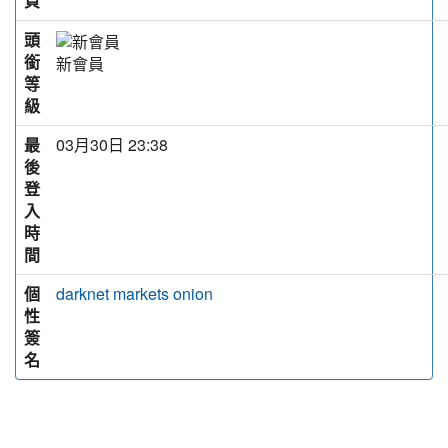
頁
頭
銜
新會員
等
級
最
03月30日 23:38
後
登
入
時
間
個
darknet markets onion
性
簽
名