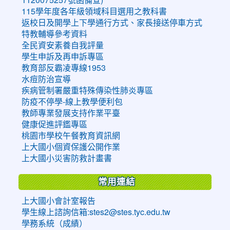
115學年度各年級領域科目選用之教科書
返校日及開學上下學通行方式、家長接送停車方式
特教輔導參考資料
全民資安素養自我評量
學生申訴及再申訴專區
教育部反霸凌專線1953
水痘防治宣導
疾病管制署嚴重特殊傳染性肺炎專區
防疫不停學-線上教學便利包
教師專業發展支持作業平臺
健康促進評鑑專區
桃園市學校午餐教育資訊網
上大國小個資保護公開作業
上大國小災害防救計畫書
常用連結
上大國小會計室報告
學生線上諮詢信箱:stes2@stes.tyc.edu.tw
學務系統（成績）