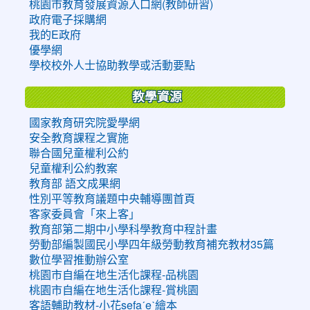
桃園市教育發展資源入口網(教師研習)
政府電子採購網
我的E政府
優學網
學校校外人士協助教學或活動要點
教學資源
國家教育研究院愛學網
安全教育課程之實施
聯合國兒童權利公約
兒童權利公約教案
教育部 語文成果網
性別平等教育議題中央輔導團首頁
客家委員會「來上客」
教育部第二期中小學科學教育中程計畫
勞動部編製國民小學四年級勞動教育補充教材35篇
數位學習推動辦公室
桃園市自編在地生活化課程-品桃園
桃園市自編在地生活化課程-賞桃園
客語輔助教材-小花sefaˊeˋ繪本