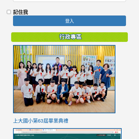
記住我
登入
行政專區
link
to
https://
上大國小第63屆畢業典禮
link
link