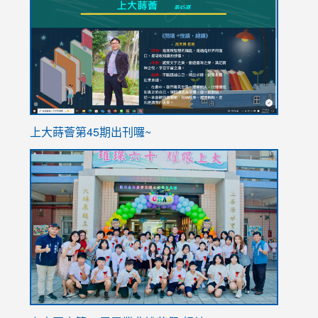
to
to
https://sites.google.com/stes.tyc.edu.tw/113school
https
ink
上大蒔薈第45期出刊囉~
to
link
https://sites.google.com/stes.tyc.edu.tw/113school
to
https://
YfDQpp
usp=sha