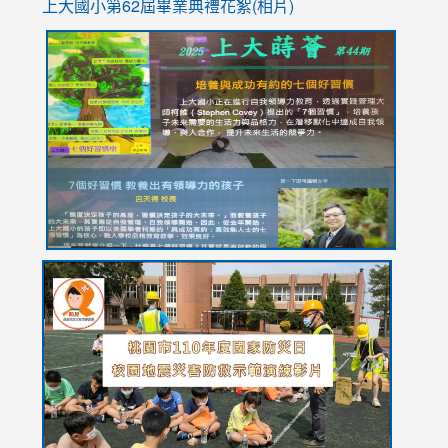
上大國小第62屆畢
業典禮花絮(相片)
link
link
link
link
link
to
to
to
to
to
https://drive.google.com/file/d/1I-
https://sites.google.com/stes.tyc.edu.tw/113school
https:
https:
https:
YfDQppRvyMk686kIw6SBbssEIZ6WnT/view?
usp=sh
8M
usp=sharing
link
link
link
to
to
to
https://drive.google.com/file/d/1AXdrxzgdGrHK7k94y0
https:/
https:/
usp=sharing
v=hC_g
v=hC_g