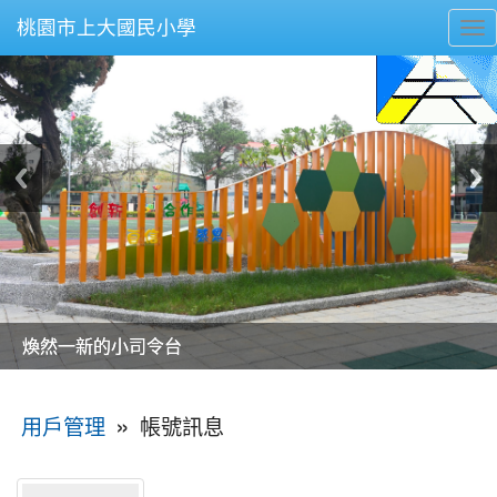
桃園市上大國民小學
To
nav
美麗的操場是我們活力的來源
美麗的操場是我們活力的來源
煥然一新的小司令台
煥然一新的小司令台
富含桃園埤塘田園風光意象的中廊
富含桃園埤塘田園風光意象的中廊
嶄新的中庭廣場
嶄新的中庭廣場
水生池生生不息
水生池生生不息
:::
»
帳號訊息
用戶管理