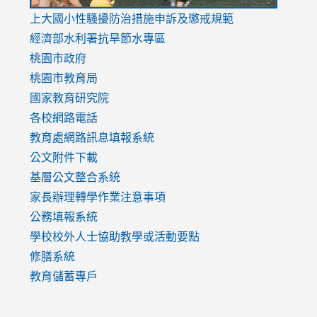
link
上大國小性騷擾防治措施
申訴及懲戒規範
to
經濟部水利署抗旱節水專區
https://www.youtube.com/watch?
桃園市政府
v=mfpNykQ0g4M
桃園市教育局
國家教育研究院
各校網路電話
教育處網路訊息填報系統
公文附件下載
基層公文整合系統
家長辦理轉學作業注意事項
公務填報系統
學校校外人士協助教學或活動要點
修膳系統
教育儲蓄專戶