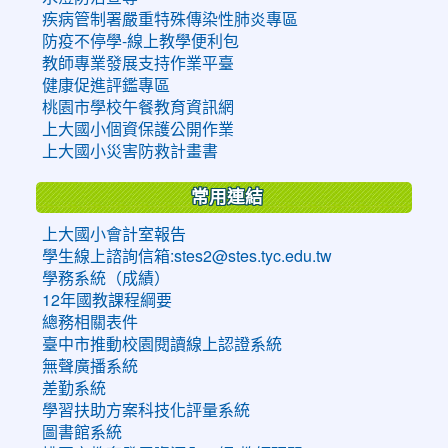
疾病管制署嚴重特殊傳染性肺炎專區
防疫不停學-線上教學便利包
教師專業發展支持作業平臺
健康促進評鑑專區
桃園市學校午餐教育資訊網
上大國小個資保護公開作業
上大國小災害防救計畫書
常用連結
上大國小會計室報告
學生線上諮詢信箱:stes2@stes.tyc.edu.tw
學務系統（成績）
12年國教課程綱要
總務相關表件
臺中市推動校園閱讀線上認證系統
無聲廣播系統
差勤系統
學習扶助方案科技化評量系統
圖書館系統