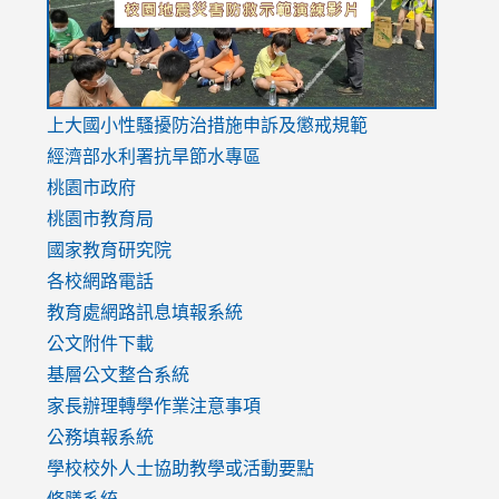
link
上大國小性騷擾防治措施
申訴及懲戒規範
to
經濟部水利署抗旱節水專區
https://www.youtube.com/watch?
桃園市政府
v=mfpNykQ0g4M
桃園市教育局
國家教育研究院
各校網路電話
教育處網路訊息填報系統
公文附件下載
基層公文整合系統
家長辦理轉學作業注意事項
公務填報系統
學校校外人士協助教學或活動要點
修膳系統