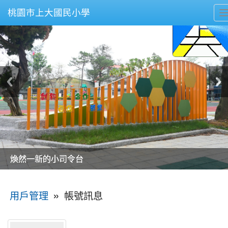
桃園市上大國民小學
美麗的操場是我們活力的來源
美麗的操場是我們活力的來源
煥然一新的小司令台
煥然一新的小司令台
富含桃園埤塘田園風光意象的中廊
富含桃園埤塘田園風光意象的中廊
嶄新的中庭廣場
嶄新的中庭廣場
水生池生生不息
水生池生生不息
:::
»
帳號訊息
用戶管理