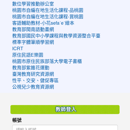
數位學習推動辦公室
桃園市自編在地生活化課程-品桃園
桃園市自編在地生活化課程-賞桃園
客語輔助教材-小花sefaˊeˋ繪本
教育部閩南語動畫網
教育部國民中小學課程與教學資源整合平臺
標準字體筆順學習網
ICRT
原住民語E樂園
桃園市原住民族部落大學電子書櫃
教育部紫錐花運動
臺灣教育研究資源網
性平、交安、健促專區
公視兒少教育資源網
:::
教師登入
帳號