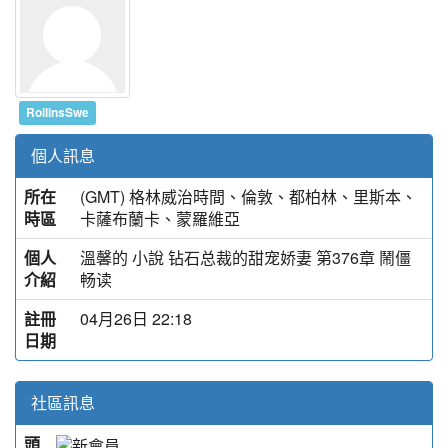
RollinsSwe
個人訊息
所在
(GMT) 格林威治時間、倫敦、都柏林、里斯本、
時區
卡薩布蘭卡、蒙羅維亞
個人
溫馨的 小說 钻石总裁的甜宠娇妻 第376章 鬧僵
介紹
畅读
註冊
04月26日 22:18
日期
社區訊息
頭