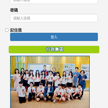
密碼
記住我
登入
行政專區
link
to
https://