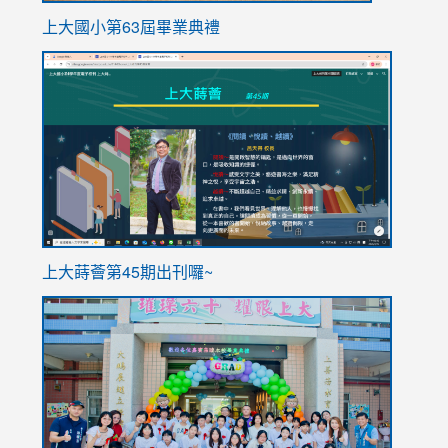
上大國小第63屆畢業典禮
link
link
to
to
https://sites.google.com/stes.tyc.edu.tw/113school
https
ink
上大蒔薈第45期出刊囉~
to
link
https://sites.google.com/stes.tyc.edu.tw/113school
to
https://
YfDQpp
usp=sha