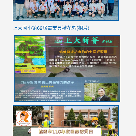
上大國小第62屆畢
業典禮花絮(相片)
link
link
link
link
link
to
to
to
to
to
https://drive.google.com/file/d/1I-
https://sites.google.com/stes.tyc.edu.tw/113school
https:
https:
https:
YfDQppRvyMk686kIw6SBbssEIZ6WnT/view?
usp=sh
8M
usp=sharing
link
link
link
to
to
to
https://drive.google.com/file/d/1AXdrxzgdGrHK7k94y0
https:/
https:/
usp=sharing
v=hC_g
v=hC_g