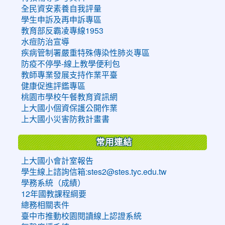
全民資安素養自我評量
學生申訴及再申訴專區
教育部反霸凌專線1953
水痘防治宣導
疾病管制署嚴重特殊傳染性肺炎專區
防疫不停學-線上教學便利包
教師專業發展支持作業平臺
健康促進評鑑專區
桃園市學校午餐教育資訊網
上大國小個資保護公開作業
上大國小災害防救計畫書
常用連結
上大國小會計室報告
學生線上諮詢信箱:stes2@stes.tyc.edu.tw
學務系統（成績）
12年國教課程綱要
總務相關表件
臺中市推動校園閱讀線上認證系統