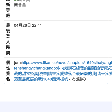
銜
新會員
等
級
最
04月26日 22:41
後
登
入
時
間
個
[url=
https://www.ttkan.co/novel/chapters/1640sihaiyang
性
renshengyichangkangbo]小說|鑽石總裁的甜寵嬌妻|钻
簽
裁的甜宠娇妻|漫畫|請來疼愛墮落至最底層的我|请来疼
名
小说|狐の
落至最底层的我|1640四海揚帆
:::