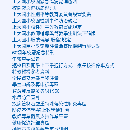
上大國小校園緊急傷病處理辦法
校園緊急傷病處理原則
上大國小性別平等教育委員會設置要點
上大國小校園性別事件防治規定
上大國小校性別平等教育實施規定
上大國小教師輔導與管教學生辦法正確版
上大國小服裝儀容(服儀)規定
上大國民小學定期評量命審題機制實施要點
60週年校慶紀念特刊
午餐重要公告
返校日及開學上下學通行方式、家長接送停車方式
特教輔導參考資料
全民資安素養自我評量
學生申訴及再申訴專區
教育部反霸凌專線1953
水痘防治宣導
疾病管制署嚴重特殊傳染性肺炎專區
防疫不停學-線上教學便利包
教師專業發展支持作業平臺
健康促進評鑑專區
桃園市學校午餐教育資訊網