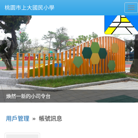
桃園市上大國民小學
To
nav
美麗的操場是我們活力的來源
美麗的操場是我們活力的來源
煥然一新的小司令台
煥然一新的小司令台
富含桃園埤塘田園風光意象的中廊
富含桃園埤塘田園風光意象的中廊
嶄新的中庭廣場
嶄新的中庭廣場
水生池生生不息
水生池生生不息
:::
»
帳號訊息
用戶管理