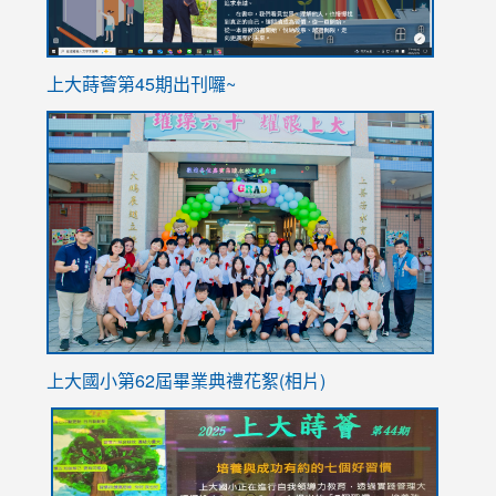
ink
上大蒔薈第45期出刊囉~
to
link
https://sites.google.com/stes.tyc.edu.tw/113school
to
https://
YfDQpp
usp=sha
上大國小第62屆畢
業典禮花絮(相片)
link
link
link
link
link
to
to
to
to
to
https://drive.google.com/file/d/1I-
https://sites.google.com/stes.tyc.edu.tw/113school
https:
https:
https: