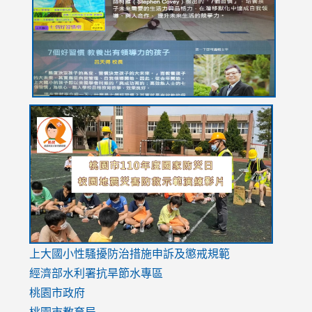
YfDQppRvyMk686kIw6SBbssEIZ6WnT/view?
usp=sh
8M
usp=sharing
link
link
link
to
to
to
https://drive.google.com/file/d/1AXdrxzgdGrHK7k94y0
https:/
https:/
usp=sharing
v=hC_g
v=hC_g
link
上大國小性騷擾防治措施
申訴及懲戒規範
to
經濟部水利署抗旱節水專區
https://www.youtube.com/watch?
桃園市政府
v=mfpNykQ0g4M
桃園市教育局