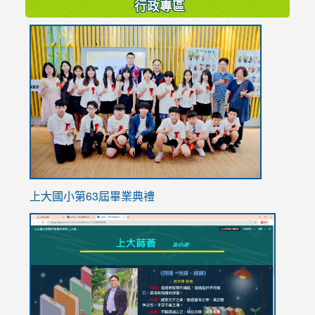
行政專區
link
to
https://
上大國小第63屆畢業典禮
link
link
to
to
https://sites.google.com/stes.tyc.edu.tw/113school
https