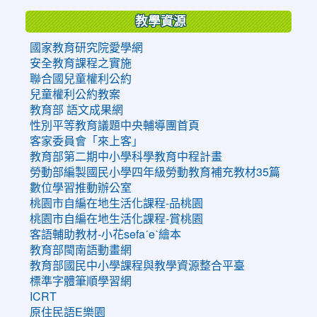
教學資源
國家教育研究院愛學網
安全教育課程之實施
聯合國兒童權利公約
兒童權利公約教案
教育部 語文成果網
性別平等教育議題中央輔導團首頁
客家委員會「來上客」
教育部第二期中小學科學教育中程計畫
勞動部編製國民小學四年級勞動教育補充教材35篇
數位學習推動辦公室
桃園市自編在地生活化課程-品桃園
桃園市自編在地生活化課程-賞桃園
客語輔助教材-小花sefaˊeˋ繪本
教育部閩南語動畫網
教育部國民中小學課程與教學資源整合平臺
標準字體筆順學習網
ICRT
原住民語E樂園