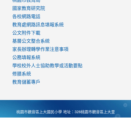
國家教育研究院
各校網路電話
教育處網路訊息填報系統
公文附件下載
基層公文整合系統
家長辦理轉學作業注意事項
公務填報系統
學校校外人士協助教學或活動要點
修膳系統
教育儲蓄專戶
桃園市觀音區上大國民小學 地址：328桃園市觀音區上大里
大湖路1段540號 電話:03-4901174 傳真:03-4900781 Desing
by
Zyinfo