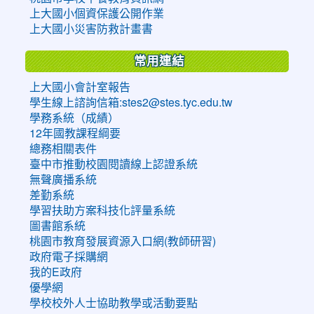
上大國小個資保護公開作業
上大國小災害防救計畫書
常用連結
上大國小會計室報告
學生線上諮詢信箱:stes2@stes.tyc.edu.tw
學務系統（成績）
12年國教課程綱要
總務相關表件
臺中市推動校園閱讀線上認證系統
無聲廣播系統
差勤系統
學習扶助方案科技化評量系統
圖書館系統
桃園市教育發展資源入口網(教師研習)
政府電子採購網
我的E政府
優學網
學校校外人士協助教學或活動要點