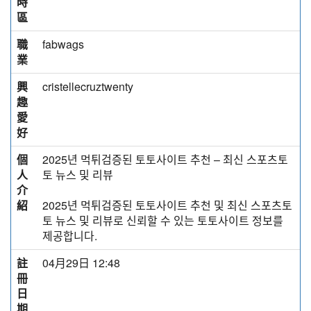
時
區
職
fabwags
業
興
cristellecruztwenty
趣
愛
好
個
2025년 먹튀검증된 토토사이트 추천 – 최신 스포츠토
人
토 뉴스 및 리뷰
介
紹
2025년 먹튀검증된 토토사이트 추천 및 최신 스포츠토
토 뉴스 및 리뷰로 신뢰할 수 있는 토토사이트 정보를
제공합니다.
註
04月29日 12:48
冊
日
期