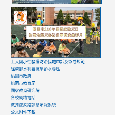
link
link
link
to
to
to
https://drive.google.com/file/d/1AXdrxzgdGrHK7k94y0
https:/
https:/
usp=sharing
v=hC_g
v=hC_g
link
上大國小性騷擾防治措施
申訴及懲戒規範
to
經濟部水利署抗旱節水專區
https://www.youtube.com/watch?
桃園市政府
v=mfpNykQ0g4M
桃園市教育局
國家教育研究院
各校網路電話
教育處網路訊息填報系統
公文附件下載