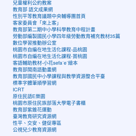
兒童權利公約教案
教育部 語文成果網
性別平等教育議題中央輔導團首頁
客家委員會「來上客」
教育部第二期中小學科學教育中程計畫
勞動部編製國民小學四年級勞動教育補充教材35篇
數位學習推動辦公室
桃園市自編在地生活化課程-品桃園
桃園市自編在地生活化課程-賞桃園
客語輔助教材-小花sefaˊeˋ繪本
教育部閩南語動畫網
教育部國民中小學課程與教學資源整合平臺
標準字體筆順學習網
ICRT
原住民語E樂園
桃園市原住民族部落大學電子書櫃
教育部紫錐花運動
臺灣教育研究資源網
性平、交安、健促專區
公視兒少教育資源網