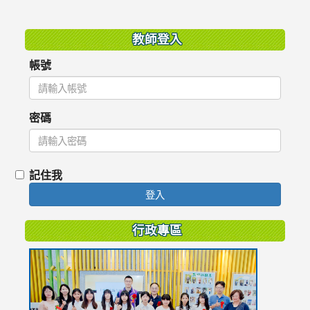
:::
教師登入
帳號
密碼
記住我
登入
行政專區
link
to
https://