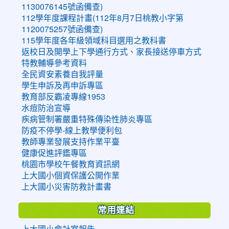
1130076145號函備查)
112學年度課程計畫(112年8月7日桃教小字第
1120075257號函備查)
115學年度各年級領域科目選用之教科書
返校日及開學上下學通行方式、家長接送停車方式
特教輔導參考資料
全民資安素養自我評量
學生申訴及再申訴專區
教育部反霸凌專線1953
水痘防治宣導
疾病管制署嚴重特殊傳染性肺炎專區
防疫不停學-線上教學便利包
教師專業發展支持作業平臺
健康促進評鑑專區
桃園市學校午餐教育資訊網
上大國小個資保護公開作業
上大國小災害防救計畫書
常用連結
上大國小會計室報告