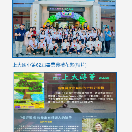
to
https://
YfDQpp
usp=sha
上大國小第62屆畢
業典禮花絮(相片)
link
link
link
link
link
to
to
to
to
to
https://drive.google.com/file/d/1I-
https://sites.google.com/stes.tyc.edu.tw/113school
https:
https:
https:
YfDQppRvyMk686kIw6SBbssEIZ6WnT/view?
usp=sh
8M
usp=sharing