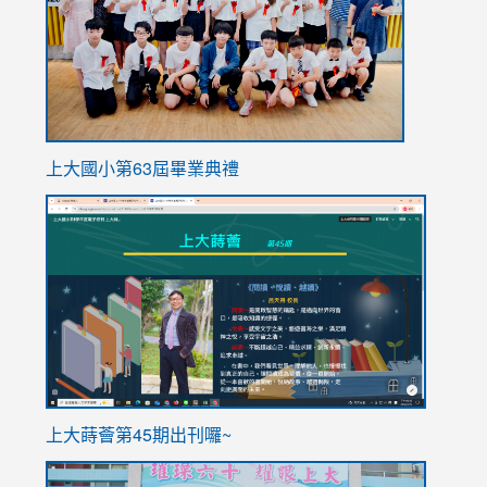
上大國小第63屆畢業典禮
link
link
to
to
https://sites.google.com/stes.tyc.edu.tw/113school
https
ink
上大蒔薈第45期出刊囉~
to
link
https://sites.google.com/stes.tyc.edu.tw/113school