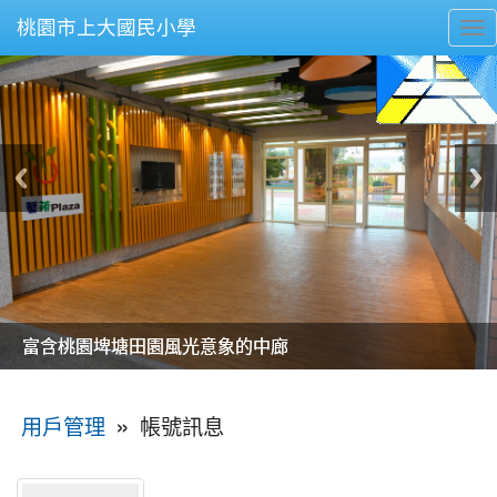
桃園市上大國民小學
To
nav
美麗的操場是我們活力的來源
美麗的操場是我們活力的來源
煥然一新的小司令台
煥然一新的小司令台
富含桃園埤塘田園風光意象的中廊
富含桃園埤塘田園風光意象的中廊
嶄新的中庭廣場
嶄新的中庭廣場
水生池生生不息
水生池生生不息
:::
»
帳號訊息
用戶管理