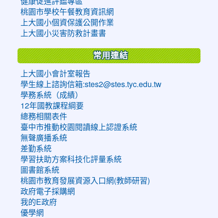
健康促進評鑑專區
桃園市學校午餐教育資訊網
上大國小個資保護公開作業
上大國小災害防救計畫書
常用連結
上大國小會計室報告
學生線上諮詢信箱:stes2@stes.tyc.edu.tw
學務系統（成績）
12年國教課程綱要
總務相關表件
臺中市推動校園閱讀線上認證系統
無聲廣播系統
差勤系統
學習扶助方案科技化評量系統
圖書館系統
桃園市教育發展資源入口網(教師研習)
政府電子採購網
我的E政府
優學網