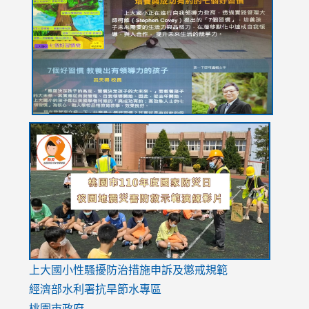
https://drive.google.com/file/d/1I-
https://sites.google.com/stes.tyc.edu.tw/113school
https:
https:
https:
YfDQppRvyMk686kIw6SBbssEIZ6WnT/view?
usp=sh
8M
usp=sharing
link
link
link
to
to
to
https://drive.google.com/file/d/1AXdrxzgdGrHK7k94y0
https:/
https:/
usp=sharing
v=hC_g
v=hC_g
link
上大國小性騷擾防治措施
申訴及懲戒規範
to
經濟部水利署抗旱節水專區
https://www.youtube.com/watch?
桃園市政府