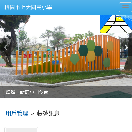
桃園市上大國民小學
To
nav
美麗的操場是我們活力的來源
美麗的操場是我們活力的來源
煥然一新的小司令台
煥然一新的小司令台
富含桃園埤塘田園風光意象的中廊
富含桃園埤塘田園風光意象的中廊
嶄新的中庭廣場
嶄新的中庭廣場
水生池生生不息
水生池生生不息
:::
»
帳號訊息
用戶管理