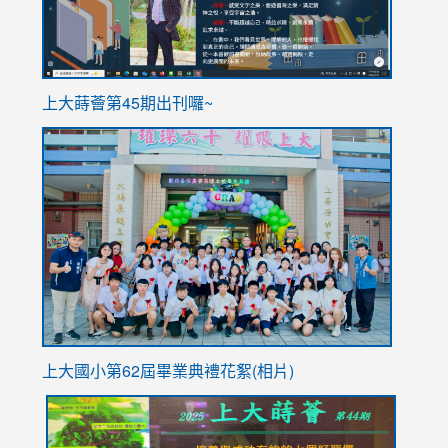
ink
上大蒔薈第45期出刊囉~
to
link
https://sites.google.com/stes.tyc.edu.tw/113school
to
https://
YfDQpp
usp=sha
上大國小第62屆畢
業典禮花絮(相片)
link
link
link
link
link
to
to
to
to
to