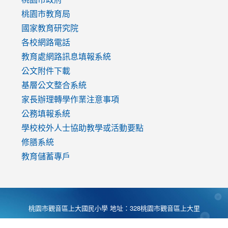
v=mfpNykQ0g4M
桃園市教育局
國家教育研究院
各校網路電話
教育處網路訊息填報系統
公文附件下載
基層公文整合系統
家長辦理轉學作業注意事項
公務填報系統
學校校外人士協助教學或活動要點
修膳系統
教育儲蓄專戶
桃園市觀音區上大國民小學 地址：328桃園市觀音區上大里
大湖路1段540號 電話:03-4901174 傳真:03-4900781 Desing