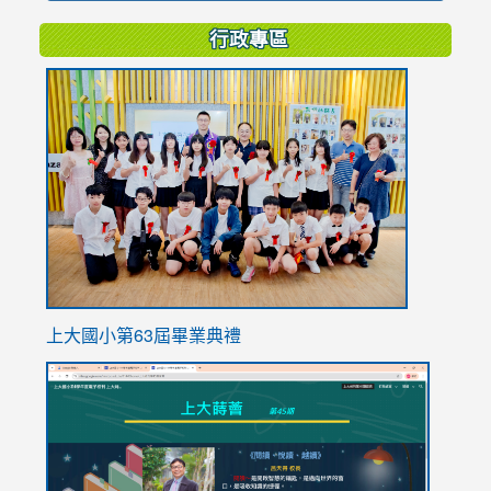
行政專區
link
to
https://
上大國小第63屆畢業典禮
link
link
to
to
https://sites.google.com/stes.tyc.edu.tw/113school
https