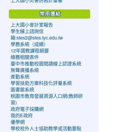
上大國小災害防救計畫書
常用連結
上大國小會計室報告
學生線上諮詢信
箱:stes2@stes.tyc.edu.tw
學務系統（成績）
12年國教課程綱要
總務相關表件
臺中市推動校園閱讀線上認證系統
無聲廣播系統
差勤系統
學習扶助方案科技化評量系統
圖書館系統
桃園市教育發展資源入口網(教師研
習)
政府電子採購網
我的E政府
優學網
學校校外人士協助教學或活動要點