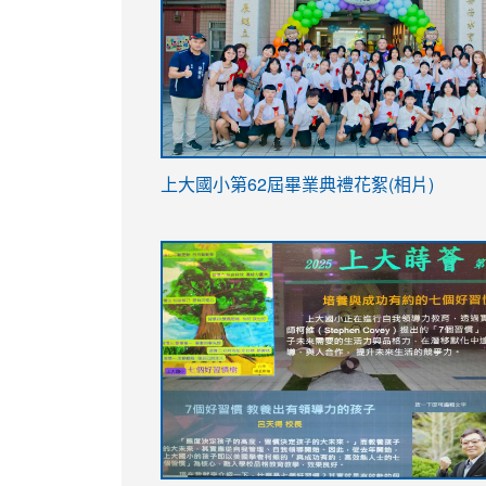
link
上大國小第62屆畢
業典禮花絮(相片)
to
link
link
https://drive.google.com/file/d/1I-
to
to
YfDQppRvyMk686kIw6SBbssEIZ6WnT/vi
https://drive.google.com/file/d/1I-
https://sites.google.com/stes.tyc.ed
usp=sharing
YfDQppRvyMk686kIw6SBbssEIZ6WnT/vi
usp=sharing