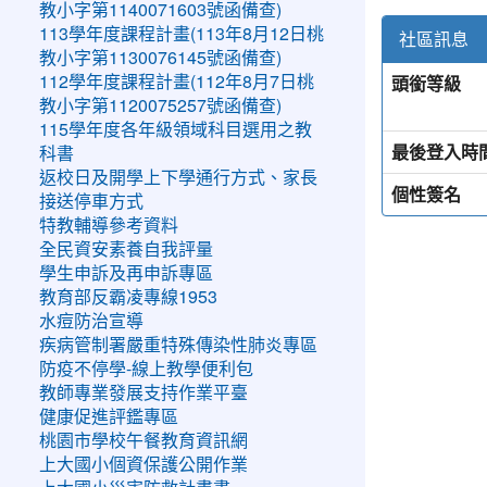
教小字第1140071603號函備查)
113學年度課程計畫(113年8月12日桃
社區訊息
教小字第1130076145號函備查)
頭銜等級
112學年度課程計畫(112年8月7日桃
教小字第1120075257號函備查)
115學年度各年級領域科目選用之教
最後登入時
科書
返校日及開學上下學通行方式、家長
個性簽名
接送停車方式
特教輔導參考資料
全民資安素養自我評量
學生申訴及再申訴專區
教育部反霸凌專線1953
水痘防治宣導
疾病管制署嚴重特殊傳染性肺炎專區
防疫不停學-線上教學便利包
教師專業發展支持作業平臺
健康促進評鑑專區
桃園市學校午餐教育資訊網
上大國小個資保護公開作業