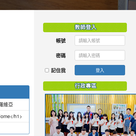
:::
教師登入
帳號
密碼
記住我
登入
行政專區
羅維亞
 Home</h1>