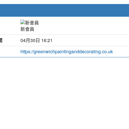
新會員
間
04月30日 16:21
https://greenwichpaintinganddecorating.co.uk