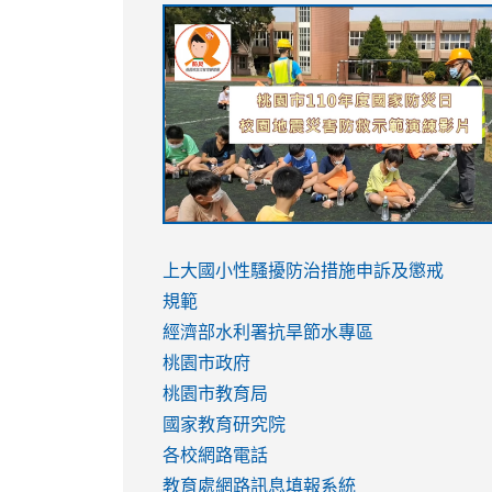
link
link
link
link
to
to
to
to
https://sites.google.com/stes.tyc.ed
https://drive.google.com/file/d/1AXdr
https://youtu.be/jJOMVWY3-
https://drive.google.com/file/d/1AXdr
usp=sharing
8M
usp=sharing
link
link
to
to
link
上大國小性騷擾防治措施
申訴及懲戒
https://www.youtube.com/watch?
https://www.youtube.com/watch?
to
規範
v=hC_gdZndU9s
v=hC_gdZndU9s
https://www.youtube.com/watch?
經濟部水利署抗旱節水專區
v=mfpNykQ0g4M
桃園市政府
桃園市教育局
國家教育研究院
各校網路電話
教育處網路訊息填報系統