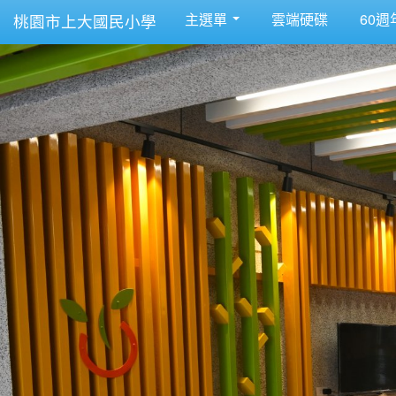
主選單
雲端硬碟
60週
桃園市上大國民小學