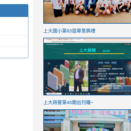
link
上大國小第63屆畢業典禮
to
link
https://sites.google.com/stes.t
to
https://sites.google.com/stes.tyc.ed
ink
link
上大蒔薈第45期出刊囉~
to
to
https://sites.google.com/stes.tyc.ed
https://sites.google.com/stes.t