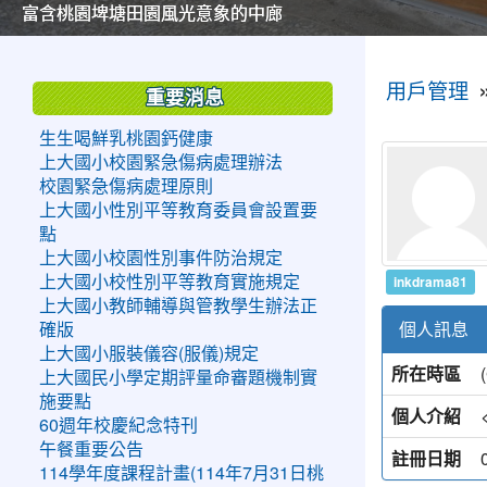
美麗的操場是我們活力的來源
美麗的操場是我們活力的來源
煥然一新的小司令台
煥然一新的小司令台
富含桃園埤塘田園風光意象的中廊
富含桃園埤塘田園風光意象的中廊
嶄新的中庭廣場
嶄新的中庭廣場
水生池生生不息
水生池生生不息
:::
:::
用戶管理
重要消息
生生喝鮮乳桃園鈣健康
上大國小校園緊急傷病處理辦法
校園緊急傷病處理原則
上大國小性別平等教育委員會設置要
點
上大國小校園性別事件防治規定
inkdrama81
上大國小校性別平等教育實施規定
上大國小教師輔導與管教學生辦法正
個人訊息
確版
上大國小服裝儀容(服儀)規定
所在時區
上大國民小學定期評量命審題機制實
施要點
個人介紹
60週年校慶紀念特刊
午餐重要公告
註冊日期
114學年度課程計畫(114年7月31日桃