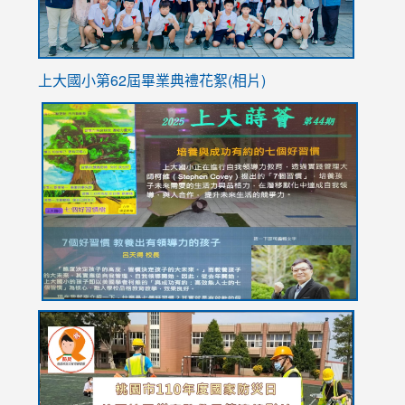
上大國小第62屆畢
業典禮花絮(相片)
link
link
link
link
link
to
to
to
to
to
https://drive.google.com/file/d/1I-
https://sites.google.com/stes.tyc.edu.tw/113school
https:
https:
https:
YfDQppRvyMk686kIw6SBbssEIZ6WnT/view?
usp=sh
8M
usp=sharing
link
link
link
to
to
to
https://drive.google.com/file/d/1AXdrxzgdGrHK7k94y0
https:/
https:/
usp=sharing
v=hC_g
v=hC_g