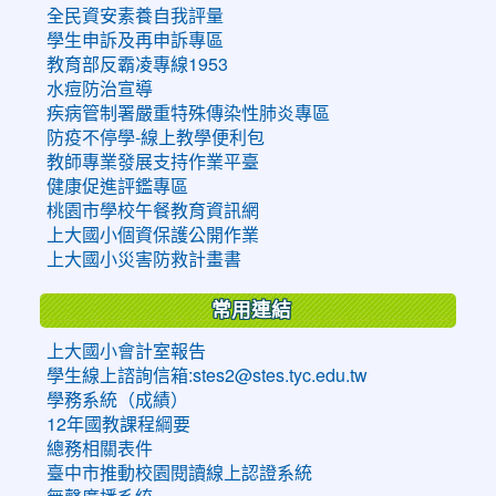
全民資安素養自我評量
學生申訴及再申訴專區
教育部反霸凌專線1953
水痘防治宣導
疾病管制署嚴重特殊傳染性肺炎專區
防疫不停學-線上教學便利包
教師專業發展支持作業平臺
健康促進評鑑專區
桃園市學校午餐教育資訊網
上大國小個資保護公開作業
上大國小災害防救計畫書
常用連結
上大國小會計室報告
學生線上諮詢信箱:stes2@stes.tyc.edu.tw
學務系統（成績）
12年國教課程綱要
總務相關表件
臺中市推動校園閱讀線上認證系統