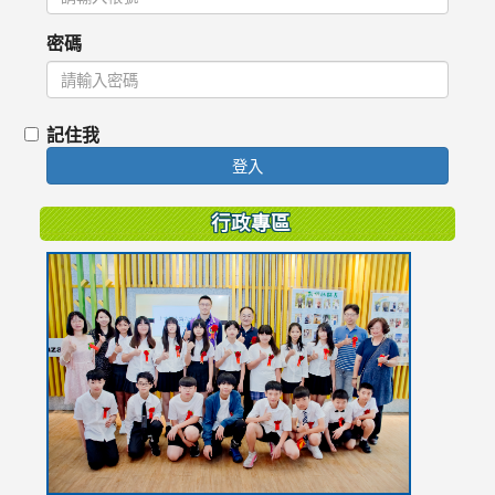
密碼
記住我
登入
行政專區
link
to
https://