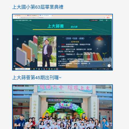
上大國小第63屆畢業典禮
link
link
to
to
https://sites.google.com/stes.tyc.edu.tw/113school
https
ink
上大蒔薈第45期出刊囉~
to
link
https://sites.google.com/stes.tyc.edu.tw/113school
to
https://
YfDQpp
usp=sha