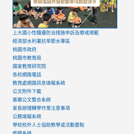
link
上大國小性騷擾防治措施
申訴及懲戒規範
to
經濟部水利署抗旱節水專區
https://www.youtube.com/watch?
桃園市政府
v=mfpNykQ0g4M
桃園市教育局
國家教育研究院
各校網路電話
教育處網路訊息填報系統
公文附件下載
基層公文整合系統
家長辦理轉學作業注意事項
公務填報系統
學校校外人士協助教學或活動要點
修膳系統