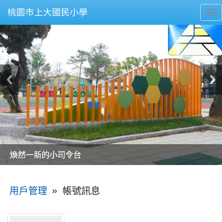
桃園市上大國民小學
To
nav
美麗的操場是我們活力的來源
美麗的操場是我們活力的來源
煥然一新的小司令台
煥然一新的小司令台
富含桃園埤塘田園風光意象的中廊
富含桃園埤塘田園風光意象的中廊
嶄新的中庭廣場
嶄新的中庭廣場
水生池生生不息
水生池生生不息
:::
»
帳號訊息
用戶管理