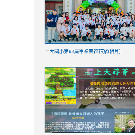
link
上大國小第62屆畢
業典禮花絮(相片)
to
link
link
https://drive.google.com/file/d/1I-
to
to
YfDQppRvyMk686kIw6SBbssEIZ6WnT/vi
https://drive.google.com/file/d/1I-
https://sites.google.com/stes.tyc.ed
usp=sharing
YfDQppRvyMk686kIw6SBbssEIZ6WnT/vi
usp=sharing