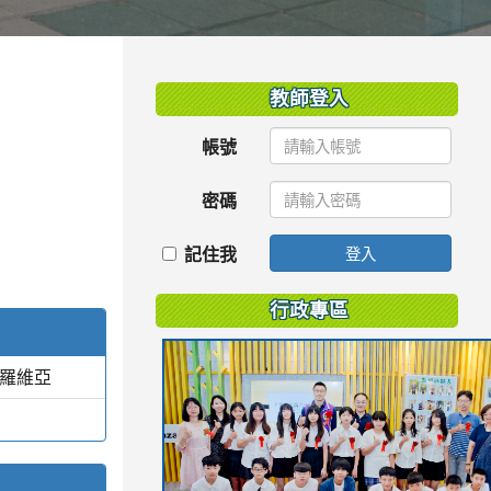
:::
教師登入
帳號
密碼
記住我
登入
行政專區
蒙羅維亞