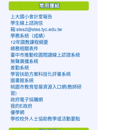
常用連結
上大國小會計室報告
學生線上諮詢信
箱:stes2@stes.tyc.edu.tw
學務系統（成績）
12年國教課程綱要
總務相關表件
臺中市推動校園閱讀線上認證系統
無聲廣播系統
差勤系統
學習扶助方案科技化評量系統
圖書館系統
桃園市教育發展資源入口網(教師研
習)
政府電子採購網
我的E政府
優學網
學校校外人士協助教學或活動要點