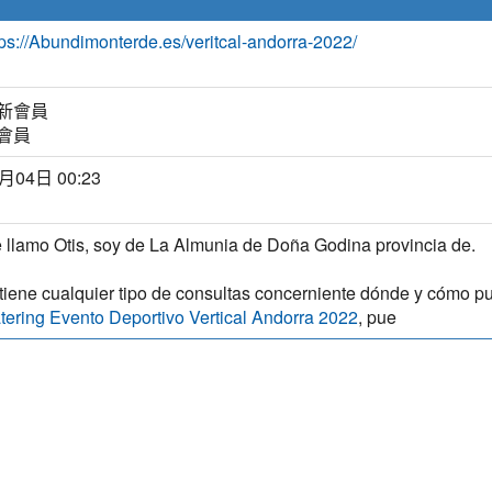
tps://Abundimonterde.es/veritcal-andorra-2022/
會員
月04日 00:23
 llamo Otis, soy de La Almunia de Doña Godina provincia de.
 tiene cualquier tipo de consultas concerniente dónde y cómo p
, pue
tering Evento Deportivo Vertical Andorra 2022