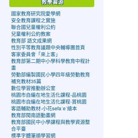
教學資源
國家教育研究院愛學網
安全教育課程之實施
聯合國兒童權利公約
兒童權利公約教案
教育部 語文成果網
性別平等教育議題中央輔導團首頁
客家委員會「來上客」
教育部第二期中小學科學教育中程計
畫
勞動部編製國民小學四年級勞動教育
補充教材35篇
數位學習推動辦公室
桃園市自編在地生活化課程-品桃園
桃園市自編在地生活化課程-賞桃園
客語輔助教材-小花sefaˊeˋ繪本
教育部閩南語動畫網
教育部國民中小學課程與教學資源整
合平臺
標準字體筆順學習網