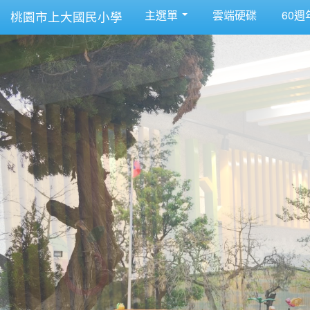
主選單
雲端硬碟
60週
桃園市上大國民小學