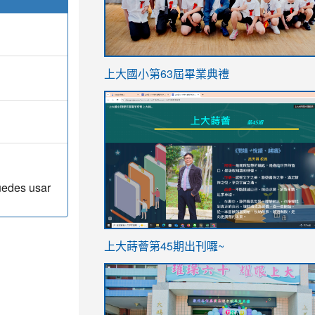
link
上大國小第63屆畢業典禮
to
link
https://sites.google.com/stes.t
to
https://sites.google.com/stes.tyc.ed
uedes usar
ink
link
上大蒔薈第45期出刊囉~
to
to
https://sites.google.com/stes.tyc.ed
https://sites.google.com/stes.t