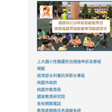
link
link
link
link
to
to
to
to
https://sites.google.com/stes.tyc.ed
https://drive.google.com/file/d/1AXdr
https://youtu.be/jJOMVWY3-
https://drive.google.com/file/d/1AXdr
usp=sharing
8M
usp=sharing
link
link
to
to
link
上大國小性騷擾防治措施
申訴及懲戒
https://www.youtube.com/watch?
https://www.youtube.com/watch?
to
規範
v=hC_gdZndU9s
v=hC_gdZndU9s
https://www.youtube.com/watch?
經濟部水利署抗旱節水專區
v=mfpNykQ0g4M
桃園市政府
桃園市教育局
國家教育研究院
各校網路電話
教育處網路訊息填報系統