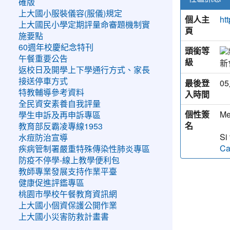
確版
上大國小服裝儀容(服儀)規定
個人主
ht
上大國民小學定期評量命審題機制實
頁
施要點
60週年校慶紀念特刊
頭銜等
午餐重要公告
級
新
返校日及開學上下學通行方式、家長
接送停車方式
最後登
05
特教輔導參考資料
入時間
全民資安素養自我評量
個性簽
Me
學生申訴及再申訴專區
名
教育部反霸凌專線1953
Si
水痘防治宣導
Ca
疾病管制署嚴重特殊傳染性肺炎專區
防疫不停學-線上教學便利包
教師專業發展支持作業平臺
健康促進評鑑專區
桃園市學校午餐教育資訊網
上大國小個資保護公開作業
上大國小災害防救計畫書