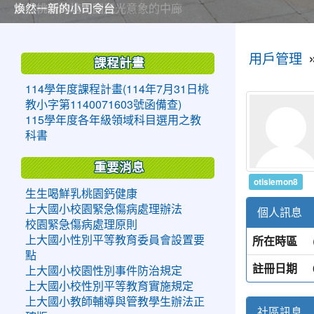
美麗的操場是我們活力的來源
美麗的操場是我們活力的來源
煥然一新的小司令台
煥然一新的小司令台
富含桃園埤塘田園風光意象的中廊
富含桃園埤塘田園風光意象的中廊
嶄新的中庭廣場
嶄新的中庭廣場
水生池生生不息
水生池生生不息
:::
:::
用戶管理
課程計畫
114學年度課程計畫(114年7月31日桃
教小字第1140071603號函備查)
115學年度各年級領域科目選用之教
科書
重要消息
otislemon8
生生喝鮮乳桃園鈣健康
上大國小校園緊急傷病處理辦法
個人訊息
校園緊急傷病處理原則
所在時區
上大國小性別平等教育委員會設置要
點
註冊日期
上大國小校園性別事件防治規定
上大國小校性別平等教育實施規定
上大國小教師輔導與管教學生辦法正
社區訊息