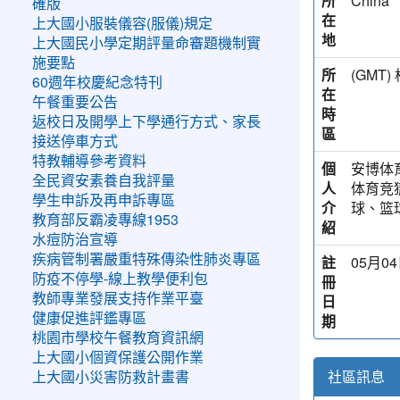
所
China
確版
在
上大國小服裝儀容(服儀)規定
地
上大國民小學定期評量命審題機制實
施要點
所
(GM
60週年校慶紀念特刊
在
午餐重要公告
時
返校日及開學上下學通行方式、家長
區
接送停車方式
特教輔導參考資料
個
安博体育
全民資安素養自我評量
人
体育竞
學生申訴及再申訴專區
介
球、篮
教育部反霸凌專線1953
紹
水痘防治宣導
疾病管制署嚴重特殊傳染性肺炎專區
註
05月04
防疫不停學-線上教學便利包
冊
教師專業發展支持作業平臺
日
健康促進評鑑專區
期
桃園市學校午餐教育資訊網
上大國小個資保護公開作業
社區訊息
上大國小災害防救計畫書