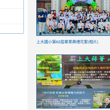
link
上大國小第62屆畢
業典禮花絮(相片)
to
link
link
https://drive.google.com/file/d/1I-
to
to
YfDQppRvyMk686kIw6SBbssEIZ6WnT/vi
https://drive.google.com/file/d/1I-
https://sites.google.com/stes.tyc.ed
usp=sharing
YfDQppRvyMk686kIw6SBbssEIZ6WnT/vi
usp=sharing