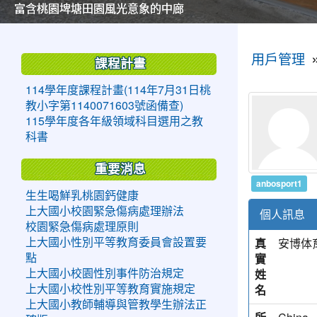
美麗的操場是我們活力的來源
美麗的操場是我們活力的來源
煥然一新的小司令台
煥然一新的小司令台
富含桃園埤塘田園風光意象的中廊
富含桃園埤塘田園風光意象的中廊
嶄新的中庭廣場
嶄新的中庭廣場
水生池生生不息
水生池生生不息
:::
:::
用戶管理
課程計畫
114學年度課程計畫(114年7月31日桃
教小字第1140071603號函備查)
115學年度各年級領域科目選用之教
科書
重要消息
anbosport1
生生喝鮮乳桃園鈣健康
上大國小校園緊急傷病處理辦法
個人訊息
校園緊急傷病處理原則
真
安博体
上大國小性別平等教育委員會設置要
實
點
姓
上大國小校園性別事件防治規定
名
上大國小校性別平等教育實施規定
上大國小教師輔導與管教學生辦法正