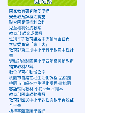
教學資源
國家教育研究院愛學網
安全教育課程之實施
聯合國兒童權利公約
兒童權利公約教案
教育部 語文成果網
性別平等教育議題中央輔導團首頁
客家委員會「來上客」
教育部第二期中小學科學教育中程計
畫
勞動部編製國民小學四年級勞動教育
補充教材35篇
數位學習推動辦公室
桃園市自編在地生活化課程-品桃園
桃園市自編在地生活化課程-賞桃園
客語輔助教材-小花sefaˊeˋ繪本
教育部閩南語動畫網
教育部國民中小學課程與教學資源整
合平臺
標準字體筆順學習網