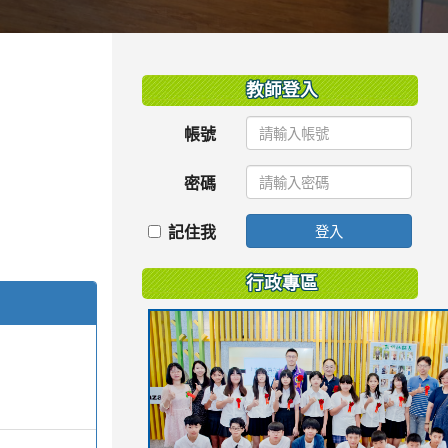
:::
教師登入
帳號
密碼
記住我
登入
行政專區