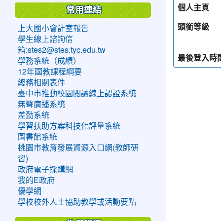
個人主頁
常用連結
頭銜等級
上大國小會計室報告
學生線上諮詢信
箱:stes2@stes.tyc.edu.tw
最後登入時
學務系統（成績）
12年國教課程綱要
總務相關表件
臺中市推動校園閱讀線上認證系統
無聲廣播系統
差勤系統
學習扶助方案科技化評量系統
圖書館系統
桃園市教育發展資源入口網(教師研
習)
政府電子採購網
我的E政府
優學網
學校校外人士協助教學或活動要點