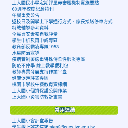
上大國民小學定期評量命審題機制實施要點
60週年校慶紀念特刊
午餐重要公告
返校日及開學上下學通行方式、家長接送停車方式
特教輔導參考資料
全民資安素養自我評量
學生申訴及再申訴專區
教育部反霸凌專線1953
水痘防治宣導
疾病管制署嚴重特殊傳染性肺炎專區
防疫不停學-線上教學便利包
教師專業發展支持作業平臺
健康促進評鑑專區
桃園市學校午餐教育資訊網
上大國小個資保護公開作業
上大國小災害防救計畫書
常用連結
上大國小會計室報告
學生線上諮詢信箱:stes2@stes.tyc.edu.tw