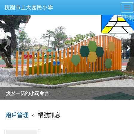
桃園市上大國民小學
To
nav
美麗的操場是我們活力的來源
美麗的操場是我們活力的來源
煥然一新的小司令台
煥然一新的小司令台
富含桃園埤塘田園風光意象的中廊
富含桃園埤塘田園風光意象的中廊
嶄新的中庭廣場
嶄新的中庭廣場
水生池生生不息
水生池生生不息
:::
»
帳號訊息
用戶管理