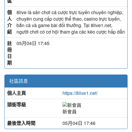
區
個
8live là sân chơi cá cược trực tuyến chuyên nghiệp,
人
chuyên cung cấp cược thể thao, casino trực tuyến,
介
bắn cá và game bài đổi thưởng. Tại 8live1.net,
紹
người chơi có cơ hội tham gia các kèo cược hấp dẫn
註
05月04日 17:45
冊
日
期
社區訊息
個人主頁
https://8live1.net/
頭銜等級
新會員
最後登入時間
05月04日 17:46