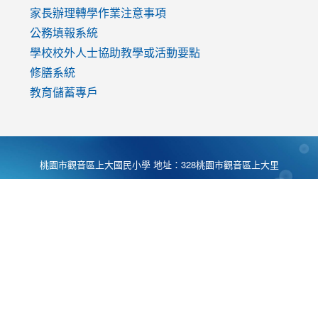
家長辦理轉學作業注意事項
公務填報系統
學校校外人士協助教學或活動要點
修膳系統
教育儲蓄專戶
桃園市觀音區上大國民小學 地址：328桃園市觀音區上大里
大湖路1段540號 電話:03-4901174 傳真:03-4900781 Desing
by
Zyinfo