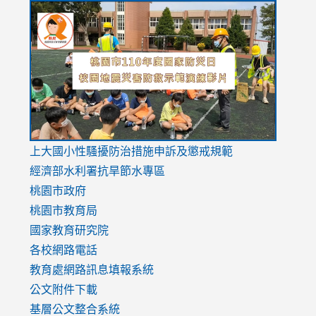
link
link
link
to
to
to
https://drive.google.com/file/d/1AXdrxzgdGrHK7k94y0
https:/
https:/
usp=sharing
v=hC_g
v=hC_g
link
上大國小性騷擾防治措施
申訴及懲戒規範
to
經濟部水利署抗旱節水專區
https://www.youtube.com/watch?
桃園市政府
v=mfpNykQ0g4M
桃園市教育局
國家教育研究院
各校網路電話
教育處網路訊息填報系統
公文附件下載
基層公文整合系統