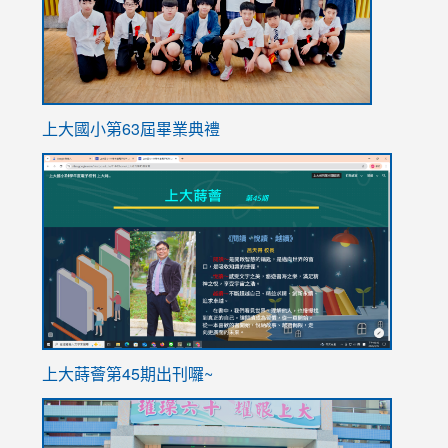
上大國小第63屆畢業典禮
link
link
to
to
https://sites.google.com/stes.tyc.edu.tw/113school
https
ink
上大蒔薈第45期出刊囉~
to
link
https://sites.google.com/stes.tyc.edu.tw/113school
to