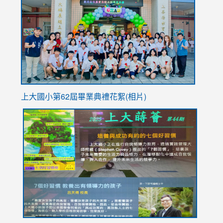
https://
YfDQpp
usp=sha
上大國小第62屆畢
業典禮花絮(相片)
link
link
link
link
link
to
to
to
to
to
https://drive.google.com/file/d/1I-
https://sites.google.com/stes.tyc.edu.tw/113school
https:
https:
https:
YfDQppRvyMk686kIw6SBbssEIZ6WnT/view?
usp=sh
8M
usp=sharing