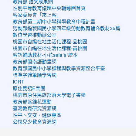
教育部 語文成果網
性別平等教育議題中央輔導團首頁
客家委員會「來上客」
教育部第二期中小學科學教育中程計畫
勞動部編製國民小學四年級勞動教育補充教材35篇
數位學習推動辦公室
桃園市自編在地生活化課程-品桃園
桃園市自編在地生活化課程-賞桃園
客語輔助教材-小花sefaˊeˋ繪本
教育部閩南語動畫網
教育部國民中小學課程與教學資源整合平臺
標準字體筆順學習網
ICRT
原住民語E樂園
桃園市原住民族部落大學電子書櫃
教育部紫錐花運動
臺灣教育研究資源網
性平、交安、健促專區
公視兒少教育資源網
:::