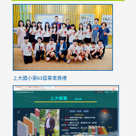
link
to
https://
上大國小第63屆畢業典禮
link
link
to
to
https://sites.google.com/stes.tyc.edu.tw/113school
https