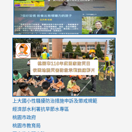
usp=sharing
link
link
link
to
to
to
https://drive.google.com/file/d/1AXdrxzgdGrHK7k94y0
https:/
https:/
usp=sharing
v=hC_g
v=hC_g
link
上大國小性騷擾防治措施
申訴及懲戒規範
to
經濟部水利署抗旱節水專區
https://www.youtube.com/watch?
桃園市政府
v=mfpNykQ0g4M
桃園市教育局