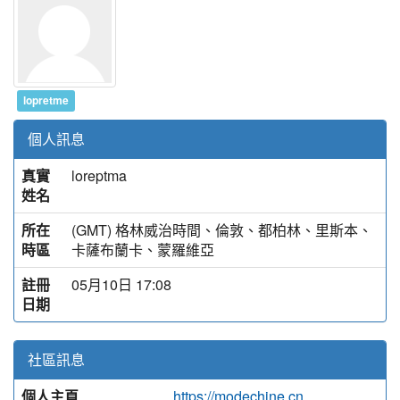
lopretme
個人訊息
真實
loreptma
姓名
所在
(GMT) 格林威治時間、倫敦、都柏林、里斯本、
時區
卡薩布蘭卡、蒙羅維亞
註冊
05月10日 17:08
日期
社區訊息
個人主頁
https://modechine.cn