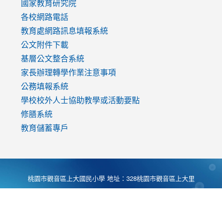
國家教育研究院
各校網路電話
教育處網路訊息填報系統
公文附件下載
基層公文整合系統
家長辦理轉學作業注意事項
公務填報系統
學校校外人士協助教學或活動要點
修膳系統
教育儲蓄專戶
桃園市觀音區上大國民小學 地址：328桃園市觀音區上大里
大湖路1段540號 電話:03-4901174 傳真:03-4900781 Desing
by
Zyinfo