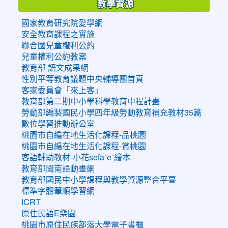
教學資源
國家教育研究院愛學網
安全教育課程之實施
聯合國兒童權利公約
兒童權利公約教案
教育部 語文成果網
性別平等教育議題中央輔導團首頁
客家委員會「來上客」
教育部第二期中小學科學教育中程計畫
勞動部編製國民小學四年級勞動教育補充教材35篇
數位學習推動辦公室
桃園市自編在地生活化課程-品桃園
桃園市自編在地生活化課程-賞桃園
客語輔助教材-小花sefaˊeˋ繪本
教育部閩南語動畫網
教育部國民中小學課程與教學資源整合平臺
標準字體筆順學習網
ICRT
原住民語E樂園
桃園市原住民族部落大學電子書櫃