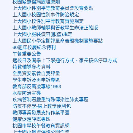
校園緊急傷病處理原則
上大國小性別平等教育委員會設置要點
上大國小校園性別事件防治規定
上大國小校性別平等教育實施規定
上大國小教師輔導與管教學生辦法正確版
上大國小服裝儀容(服儀)規定
上大國民小學定期評量命審題機制實施要點
60週年校慶紀念特刊
午餐重要公告
返校日及開學上下學通行方式、家長接送停車方式
特教輔導參考資料
全民資安素養自我評量
學生申訴及再申訴專區
教育部反霸凌專線1953
水痘防治宣導
疾病管制署嚴重特殊傳染性肺炎專區
防疫不停學-線上教學便利包
教師專業發展支持作業平臺
健康促進評鑑專區
桃園市學校午餐教育資訊網
上大國小個資保護公開作業