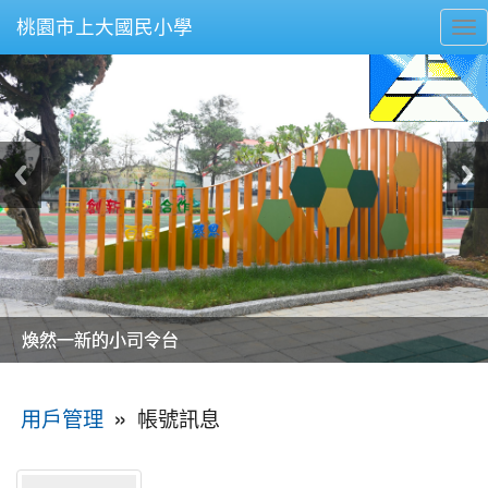
桃園市上大國民小學
To
nav
美麗的操場是我們活力的來源
美麗的操場是我們活力的來源
煥然一新的小司令台
煥然一新的小司令台
富含桃園埤塘田園風光意象的中廊
富含桃園埤塘田園風光意象的中廊
嶄新的中庭廣場
嶄新的中庭廣場
水生池生生不息
水生池生生不息
:::
»
帳號訊息
用戶管理