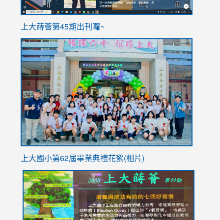
ink
上大蒔薈第45期出刊囉~
to
link
https://sites.google.com/stes.tyc.edu.tw/113school
to
https://
YfDQpp
usp=sha
上大國小第62屆畢
業典禮花絮(相片)
link
link
link
link
link
to
to
to
to
to
https://drive.google.com/file/d/1I-
https://sites.google.com/stes.tyc.edu.tw/113school
https:
https:
https:
YfDQppRvyMk686kIw6SBbssEIZ6WnT/view?
usp=sh
8M