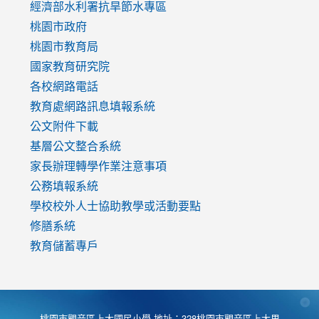
to
經濟部水利署抗旱節水專區
https://www.youtube.com/watch?
桃園市政府
v=mfpNykQ0g4M
桃園市教育局
國家教育研究院
各校網路電話
教育處網路訊息填報系統
公文附件下載
基層公文整合系統
家長辦理轉學作業注意事項
公務填報系統
學校校外人士協助教學或活動要點
修膳系統
教育儲蓄專戶
桃園市觀音區上大國民小學 地址：328桃園市觀音區上大里