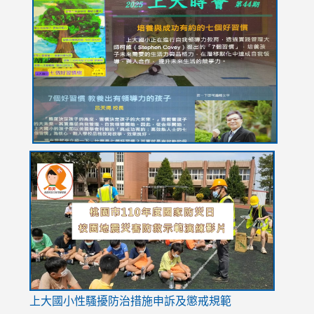
to
to
to
to
to
https://drive.google.com/file/d/1I-
https://sites.google.com/stes.tyc.edu.tw/113school
https:
https:
https:
YfDQppRvyMk686kIw6SBbssEIZ6WnT/view?
usp=sh
8M
usp=sharing
link
link
link
to
to
to
https://drive.google.com/file/d/1AXdrxzgdGrHK7k94y0
https:/
https:/
usp=sharing
v=hC_g
v=hC_g
link
上大國小性騷擾防治措施
申訴及懲戒規範