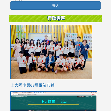
登入
行政專區
link
to
https://
上大國小第63屆畢業典禮
link
link
to
to
https://sites.google.com/stes.tyc.edu.tw/113school
https