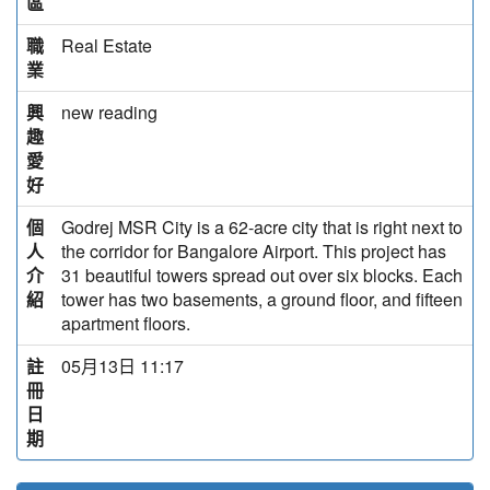
區
職
Real Estate
業
興
new reading
趣
愛
好
個
Godrej MSR City is a 62-acre city that is right next to
人
the corridor for Bangalore Airport. This project has
介
31 beautiful towers spread out over six blocks. Each
紹
tower has two basements, a ground floor, and fifteen
apartment floors.
註
05月13日 11:17
冊
日
期