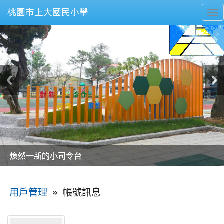
桃園市上大國民小學
To
nav
美麗的操場是我們活力的來源
美麗的操場是我們活力的來源
煥然一新的小司令台
煥然一新的小司令台
富含桃園埤塘田園風光意象的中廊
富含桃園埤塘田園風光意象的中廊
嶄新的中庭廣場
嶄新的中庭廣場
水生池生生不息
水生池生生不息
:::
»
帳號訊息
用戶管理