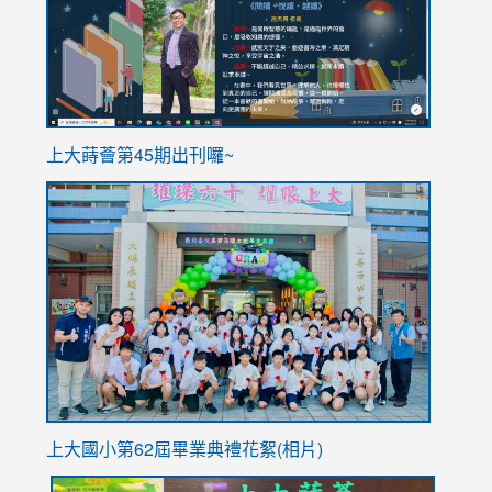
ink
上大蒔薈第45期出刊囉~
to
link
https://sites.google.com/stes.tyc.edu.tw/113school
to
https://
YfDQpp
usp=sha
上大國小第62屆畢
業典禮花絮(相片)
link
link
link
link
link