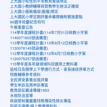
上大國小校性別平等教育實施規定
上大國小教師輔導與管教學生辦法正確版
上大國小服裝儀容(服儀)規定
上大國民小學定期評量命審題機制實施要點
60週年校慶紀念特刊
午餐重要公告
114學年度課程計畫(114年7月31日桃教小字第
1140071603號函備查)
113學年度課程計畫(113年8月12日桃教小字第
1130076145號函備查)
112學年度課程計畫(112年8月7日桃教小字第
1120075257號函備查)
115學年度各年級領域科目選用之教科書
返校日及開學上下學通行方式、家長接送停車方式
特教輔導參考資料
全民資安素養自我評量
學生申訴及再申訴專區
教育部反霸凌專線1953
水痘防治宣導
疾病管制署嚴重特殊傳染性肺炎專區
防疫不停學-線上教學便利包