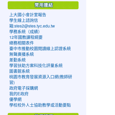
常用連結
上大國小會計室報告
學生線上諮詢信
箱:stes2@stes.tyc.edu.tw
學務系統（成績）
12年國教課程綱要
總務相關表件
臺中市推動校園閱讀線上認證系統
無聲廣播系統
差勤系統
學習扶助方案科技化評量系統
圖書館系統
桃園市教育發展資源入口網(教師研
習)
政府電子採購網
我的E政府
優學網
學校校外人士協助教學或活動要點