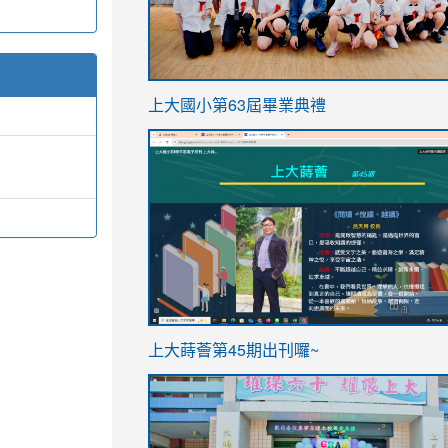
link
上大國小第63屆畢業典禮
to
link
https://sites.google.com/stes.t
to
https://sites.google.com/stes.tyc.ed
ink
link
上大蒔薈第45期出刊囉~
to
to
https://sites.google.com/stes.tyc.ed
https://sites.google.com/stes.t