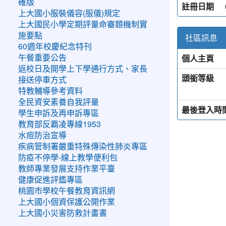
確版
註冊日期
上大國小服裝儀容(服儀)規定
上大國民小學定期評量命審題機制實
施要點
社區訊息
60週年校慶紀念特刊
個人主頁
午餐重要公告
返校日及開學上下學通行方式、家長
頭銜等級
接送停車方式
特教輔導參考資料
全民資安素養自我評量
最後登入時
學生申訴及再申訴專區
教育部反霸凌專線1953
水痘防治宣導
疾病管制署嚴重特殊傳染性肺炎專區
防疫不停學-線上教學便利包
教師專業發展支持作業平臺
健康促進評鑑專區
桃園市學校午餐教育資訊網
上大國小個資保護公開作業
上大國小災害防救計畫書