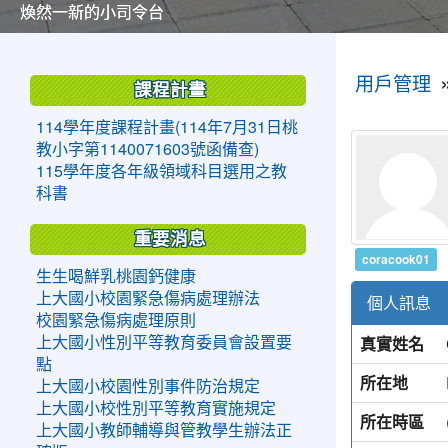
美麗的操場是我們活力的來源
美麗的操場是我們活力的來源
煥然一新的小司令台
煥然一新的小司令台
富含桃園埤塘田園風光意象的中廊
富含桃園埤塘田園風光意象的中廊
嶄新的中庭廣場
嶄新的中庭廣場
水生池生生不息
水生池生生不息
:::
:::
用戶管理
課程計畫
114學年度課程計畫(114年7月31日桃
教小字第1140071603號函備查)
115學年度各年級領域科目選用之教
科書
重要消息
coracook01
生生喝鮮乳桃園鈣健康
上大國小校園緊急傷病處理辦法
個人訊息
校園緊急傷病處理原則
真實姓名
上大國小性別平等教育委員會設置要
點
所在地
上大國小校園性別事件防治規定
上大國小校性別平等教育實施規定
所在時區
上大國小教師輔導與管教學生辦法正