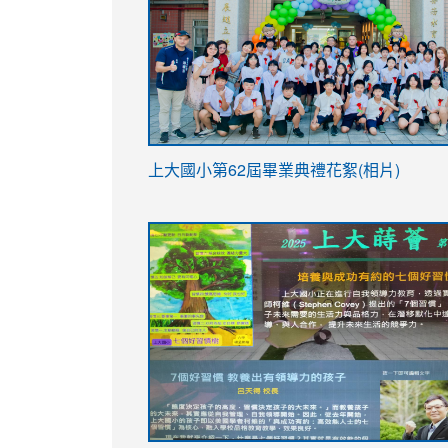
link
上大國小第62屆畢
業典禮花絮(相片)
to
link
link
https://drive.google.com/file/d/1I-
to
to
YfDQppRvyMk686kIw6SBbssEIZ6WnT/vi
https://drive.google.com/file/d/1I-
https://sites.google.com/stes.tyc.ed
usp=sharing
YfDQppRvyMk686kIw6SBbssEIZ6WnT/vi
usp=sharing