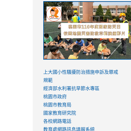
link
link
link
link
to
to
to
to
https://sites.google.com/stes.tyc.ed
https://drive.google.com/file/d/1AXdr
https://youtu.be/jJOMVWY3-
https://drive.google.com/file/d/1AXdr
usp=sharing
8M
usp=sharing
link
link
to
to
link
上大國小性騷擾防治措施
申訴及懲戒
https://www.youtube.com/watch?
https://www.youtube.com/watch?
to
規範
v=hC_gdZndU9s
v=hC_gdZndU9s
https://www.youtube.com/watch?
經濟部水利署抗旱節水專區
v=mfpNykQ0g4M
桃園市政府
桃園市教育局
國家教育研究院
各校網路電話
教育處網路訊息填報系統