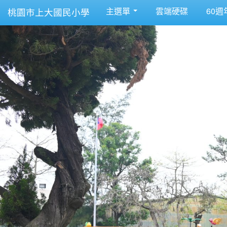
主選單
雲端硬碟
60週
桃園市上大國民小學