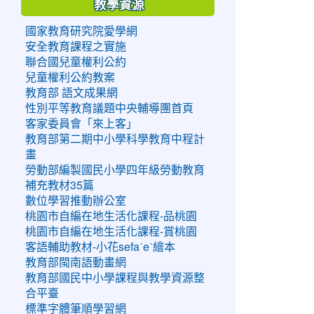
教學資源
國家教育研究院愛學網
安全教育課程之實施
聯合國兒童權利公約
兒童權利公約教案
教育部 語文成果網
性別平等教育議題中央輔導團首頁
客家委員會「來上客」
教育部第二期中小學科學教育中程計
畫
勞動部編製國民小學四年級勞動教育
補充教材35篇
數位學習推動辦公室
桃園市自編在地生活化課程-品桃園
桃園市自編在地生活化課程-賞桃園
客語輔助教材-小花sefaˊeˋ繪本
教育部閩南語動畫網
教育部國民中小學課程與教學資源整
合平臺
標準字體筆順學習網