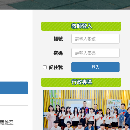
:::
教師登入
帳號
密碼
記住我
登入
行政專區
蒙羅維亞