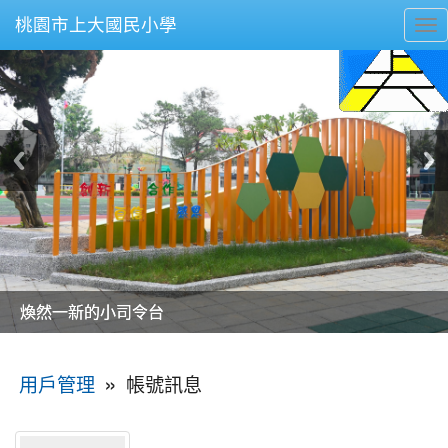
桃園市上大國民小學
To
nav
美麗的操場是我們活力的來源
美麗的操場是我們活力的來源
煥然一新的小司令台
煥然一新的小司令台
富含桃園埤塘田園風光意象的中廊
富含桃園埤塘田園風光意象的中廊
嶄新的中庭廣場
嶄新的中庭廣場
水生池生生不息
水生池生生不息
:::
»
帳號訊息
用戶管理