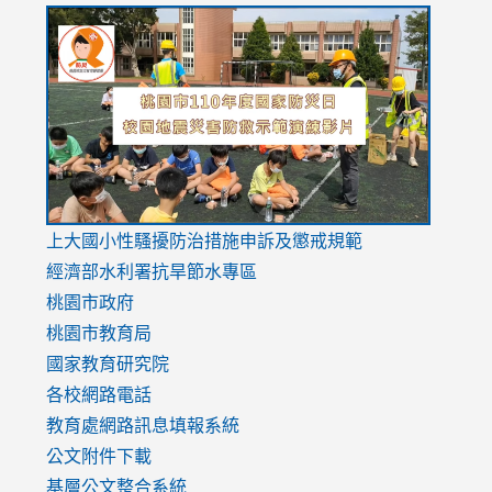
link
link
link
to
to
to
https://drive.google.com/file/d/1AXdrxzgdGrHK7k94y0
https:/
https:/
usp=sharing
v=hC_g
v=hC_g
link
上大國小性騷擾防治措施
申訴及懲戒規範
to
經濟部水利署抗旱節水專區
https://www.youtube.com/watch?
桃園市政府
v=mfpNykQ0g4M
桃園市教育局
國家教育研究院
各校網路電話
教育處網路訊息填報系統
公文附件下載
基層公文整合系統