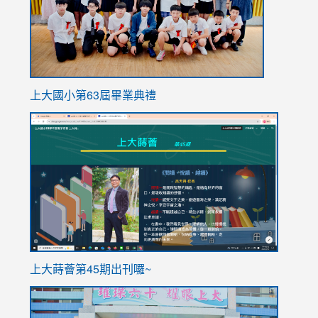
上大國小第63屆畢業典禮
link
link
to
to
https://sites.google.com/stes.tyc.edu.tw/113school
https
ink
上大蒔薈第45期出刊囉~
to
link
https://sites.google.com/stes.tyc.edu.tw/113school
to