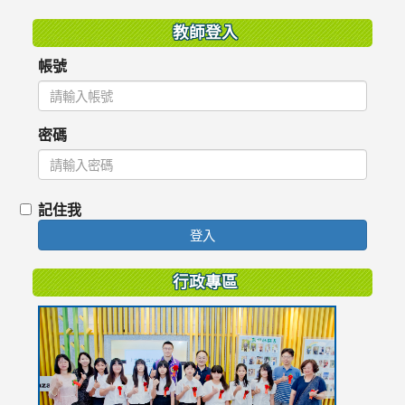
教師登入
帳號
密碼
記住我
登入
行政專區
link
to
https://