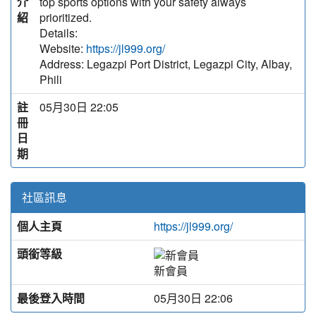
介
top sports options with your safety always
紹
prioritized.
Details:
Website:
https://jl999.org/
Address: Legazpi Port District, Legazpi City, Albay,
Phili
註
05月30日 22:05
冊
日
期
社區訊息
個人主頁
https://jl999.org/
頭銜等級
新會員
最後登入時間
05月30日 22:06