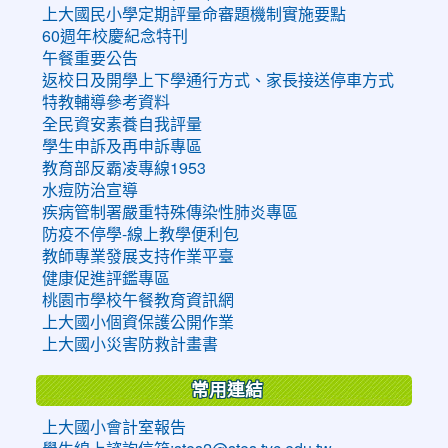
上大國民小學定期評量命審題機制實施要點
60週年校慶紀念特刊
午餐重要公告
返校日及開學上下學通行方式、家長接送停車方式
特教輔導參考資料
全民資安素養自我評量
學生申訴及再申訴專區
教育部反霸凌專線1953
水痘防治宣導
疾病管制署嚴重特殊傳染性肺炎專區
防疫不停學-線上教學便利包
教師專業發展支持作業平臺
健康促進評鑑專區
桃園市學校午餐教育資訊網
上大國小個資保護公開作業
上大國小災害防救計畫書
常用連結
上大國小會計室報告