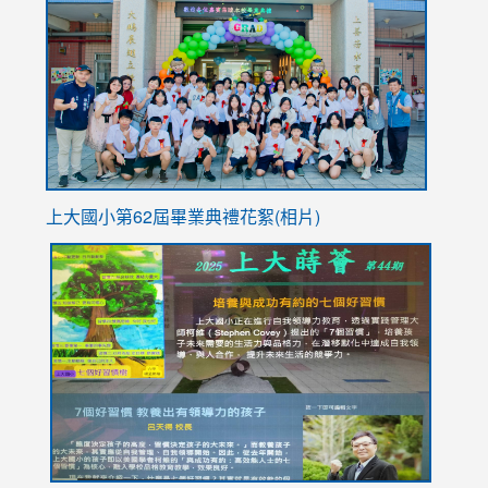
https://
YfDQpp
usp=sha
上大國小第62屆畢
業典禮花絮(相片)
link
link
link
link
link
to
to
to
to
to
https://drive.google.com/file/d/1I-
https://sites.google.com/stes.tyc.edu.tw/113school
https:
https:
https:
YfDQppRvyMk686kIw6SBbssEIZ6WnT/view?
usp=sh
8M
usp=sharing