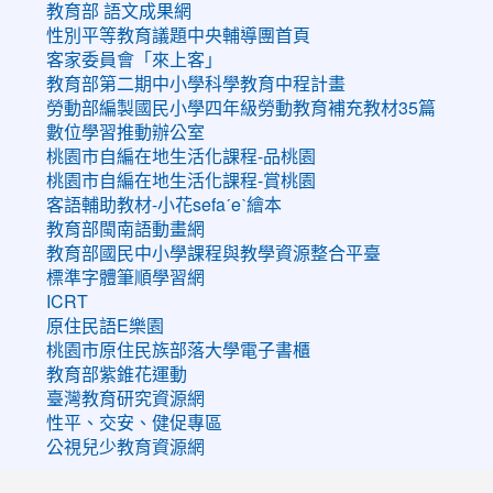
教育部 語文成果網
性別平等教育議題中央輔導團首頁
客家委員會「來上客」
教育部第二期中小學科學教育中程計畫
勞動部編製國民小學四年級勞動教育補充教材35篇
數位學習推動辦公室
桃園市自編在地生活化課程-品桃園
桃園市自編在地生活化課程-賞桃園
客語輔助教材-小花sefaˊeˋ繪本
教育部閩南語動畫網
教育部國民中小學課程與教學資源整合平臺
標準字體筆順學習網
ICRT
原住民語E樂園
桃園市原住民族部落大學電子書櫃
教育部紫錐花運動
臺灣教育研究資源網
性平、交安、健促專區
公視兒少教育資源網
:::