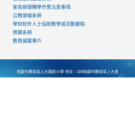
家長辦理轉學作業注意事項
公務填報系統
學校校外人士協助教學或活動要點
修膳系統
教育儲蓄專戶
桃園市觀音區上大國民小學 地址：328桃園市觀音區上大里
大湖路1段540號 電話:03-4901174 傳真:03-4900781 Desing
by
Zyinfo