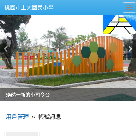
桃園市上大國民小學
To
nav
美麗的操場是我們活力的來源
美麗的操場是我們活力的來源
煥然一新的小司令台
煥然一新的小司令台
富含桃園埤塘田園風光意象的中廊
富含桃園埤塘田園風光意象的中廊
嶄新的中庭廣場
嶄新的中庭廣場
水生池生生不息
水生池生生不息
:::
»
帳號訊息
用戶管理