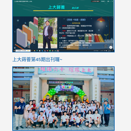
to
to
https://sites.google.com/stes.tyc.edu.tw/113school
https
ink
上大蒔薈第45期出刊囉~
to
link
https://sites.google.com/stes.tyc.edu.tw/113school
to
https://
YfDQpp
usp=sha