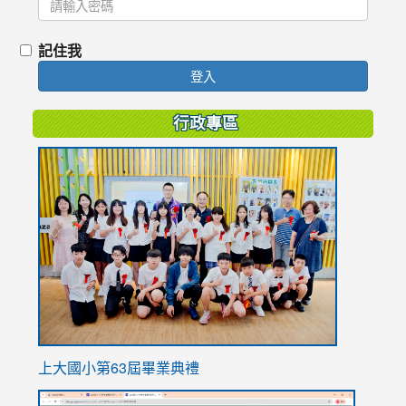
記住我
登入
行政專區
link
to
https://
上大國小第63屆畢業典禮
link
link