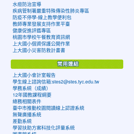
水痘防治宣導
疾病管制署嚴重特殊傳染性肺炎專區
防疫不停學-線上教學便利包
教師專業發展支持作業平臺
健康促進評鑑專區
桃園市學校午餐教育資訊網
上大國小個資保護公開作業
上大國小災害防救計畫書
常用連結
上大國小會計室報告
學生線上諮詢信箱:stes2@stes.tyc.edu.tw
學務系統（成績）
12年國教課程綱要
總務相關表件
臺中市推動校園閱讀線上認證系統
無聲廣播系統
差勤系統
學習扶助方案科技化評量系統