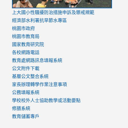
link
上大國小性騷擾防治措施
申訴及懲戒規範
to
經濟部水利署抗旱節水專區
https://www.youtube.com/watch?
桃園市政府
v=mfpNykQ0g4M
桃園市教育局
國家教育研究院
各校網路電話
教育處網路訊息填報系統
公文附件下載
基層公文整合系統
家長辦理轉學作業注意事項
公務填報系統
學校校外人士協助教學或活動要點
修膳系統
教育儲蓄專戶