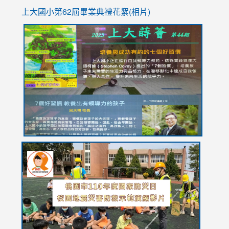
上大國小第62屆畢
業典禮花絮(相片)
link
link
link
link
link
to
to
to
to
to
https://drive.google.com/file/d/1I-
https://sites.google.com/stes.tyc.edu.tw/113school
https:
https:
https:
YfDQppRvyMk686kIw6SBbssEIZ6WnT/view?
usp=sh
8M
usp=sharing
link
link
link
to
to
to
https://drive.google.com/file/d/1AXdrxzgdGrHK7k94y0
https:/
https:/
usp=sharing
v=hC_g
v=hC_g