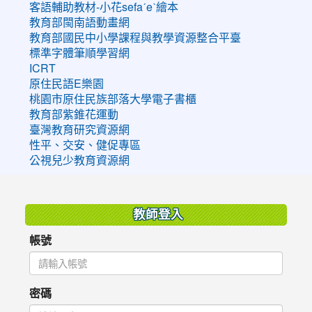
客語輔助教材-小花sefaˊeˋ繪本
教育部閩南語動畫網
教育部國民中小學課程與教學資源整合平臺
標準字體筆順學習網
ICRT
原住民語E樂園
桃園市原住民族部落大學電子書櫃
教育部紫錐花運動
臺灣教育研究資源網
性平、交安、健促專區
公視兒少教育資源網
:::
教師登入
帳號
密碼