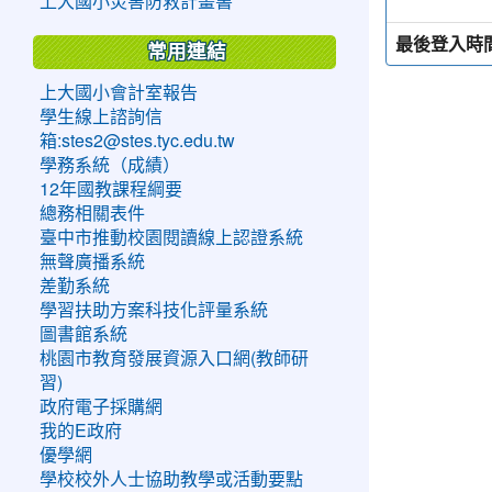
上大國小災害防救計畫書
最後登入時
常用連結
上大國小會計室報告
學生線上諮詢信
箱:stes2@stes.tyc.edu.tw
學務系統（成績）
12年國教課程綱要
總務相關表件
臺中市推動校園閱讀線上認證系統
無聲廣播系統
差勤系統
學習扶助方案科技化評量系統
圖書館系統
桃園市教育發展資源入口網(教師研
習)
政府電子採購網
我的E政府
優學網
學校校外人士協助教學或活動要點