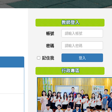
:::
教師登入
帳號
密碼
記住我
登入
行政專區