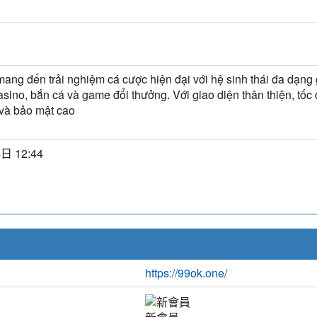
ang đến trải nghiệm cá cược hiện đại với hệ sinh thái đa dạng
asino, bắn cá và game đổi thưởng. Với giao diện thân thiện, tốc 
và bảo mật cao
日 12:44
https://99ok.one/