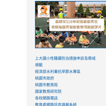
link
link
link
link
to
to
to
to
https://sites.google.com/stes.tyc.ed
https://drive.google.com/file/d/1AXdr
https://youtu.be/jJOMVWY3-
https://drive.google.com/file/d/1AXdr
usp=sharing
8M
usp=sharing
link
link
to
to
link
上大國小性騷擾防治措施
申訴及懲戒
https://www.youtube.com/watch?
https://www.youtube.com/watch?
to
規範
v=hC_gdZndU9s
v=hC_gdZndU9s
https://www.youtube.com/watch?
經濟部水利署抗旱節水專區
v=mfpNykQ0g4M
桃園市政府
桃園市教育局
國家教育研究院
各校網路電話
教育處網路訊息填報系統