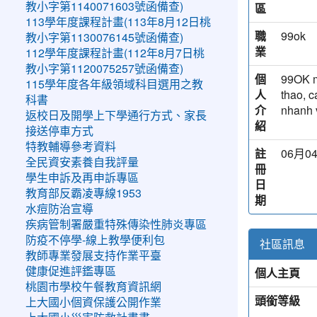
區
教小字第1140071603號函備查)
113學年度課程計畫(113年8月12日桃
職
99ok
教小字第1130076145號函備查)
業
112學年度課程計畫(112年8月7日桃
教小字第1120075257號函備查)
個
99OK m
115學年度各年級領域科目選用之教
人
thao, c
科書
介
nhanh 
返校日及開學上下學通行方式、家長
紹
接送停車方式
特教輔導參考資料
註
06月04
全民資安素養自我評量
冊
學生申訴及再申訴專區
日
教育部反霸凌專線1953
期
水痘防治宣導
疾病管制署嚴重特殊傳染性肺炎專區
防疫不停學-線上教學便利包
社區訊息
教師專業發展支持作業平臺
個人主頁
健康促進評鑑專區
桃園市學校午餐教育資訊網
頭銜等級
上大國小個資保護公開作業