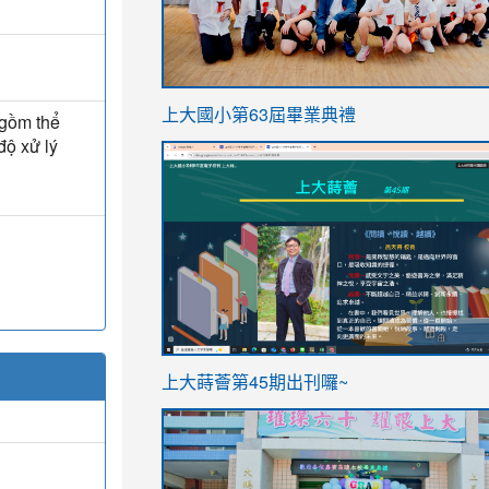
link
上大國小第63屆畢業典禮
 gồm thể
to
độ xử lý
link
https://sites.google.com/stes.t
to
https://sites.google.com/stes.tyc.ed
ink
link
上大蒔薈第45期出刊囉~
to
to
https://sites.google.com/stes.tyc.ed
https://sites.google.com/stes.t