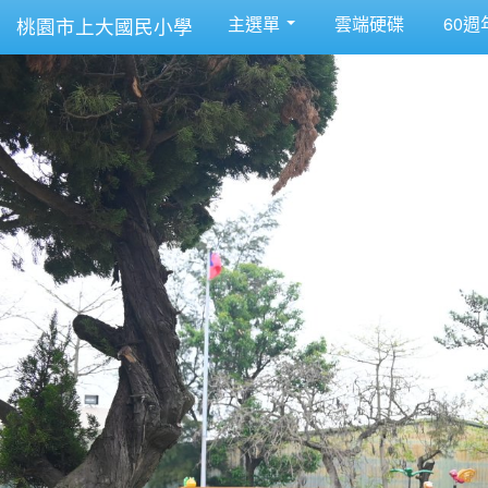
主選單
雲端硬碟
60週
桃園市上大國民小學