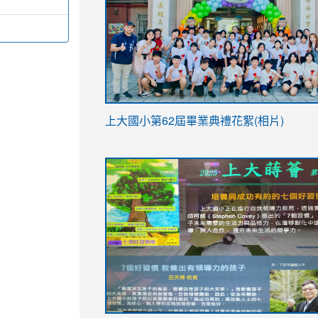
link
上大國小第62屆畢
業典禮花絮(相片)
to
link
link
https://drive.google.com/file/d/1I-
to
to
YfDQppRvyMk686kIw6SBbssEIZ6WnT/vi
https://drive.google.com/file/d/1I-
https://sites.google.com/stes.tyc.ed
usp=sharing
YfDQppRvyMk686kIw6SBbssEIZ6WnT/vi
usp=sharing