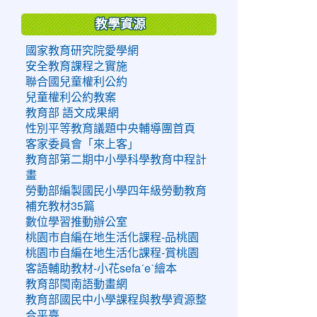
教學資源
國家教育研究院愛學網
安全教育課程之實施
聯合國兒童權利公約
兒童權利公約教案
教育部 語文成果網
性別平等教育議題中央輔導團首頁
客家委員會「來上客」
教育部第二期中小學科學教育中程計
畫
勞動部編製國民小學四年級勞動教育
補充教材35篇
數位學習推動辦公室
桃園市自編在地生活化課程-品桃園
桃園市自編在地生活化課程-賞桃園
客語輔助教材-小花sefaˊeˋ繪本
教育部閩南語動畫網
教育部國民中小學課程與教學資源整
合平臺