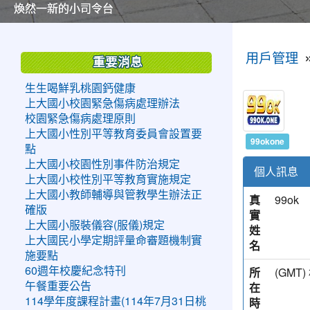
美麗的操場是我們活力的來源
美麗的操場是我們活力的來源
煥然一新的小司令台
煥然一新的小司令台
富含桃園埤塘田園風光意象的中廊
富含桃園埤塘田園風光意象的中廊
嶄新的中庭廣場
嶄新的中庭廣場
水生池生生不息
水生池生生不息
:::
:::
用戶管理
重要消息
生生喝鮮乳桃園鈣健康
上大國小校園緊急傷病處理辦法
校園緊急傷病處理原則
上大國小性別平等教育委員會設置要
99okone
點
上大國小校園性別事件防治規定
個人訊息
上大國小校性別平等教育實施規定
上大國小教師輔導與管教學生辦法正
真
99ok
確版
實
上大國小服裝儀容(服儀)規定
姓
上大國民小學定期評量命審題機制實
名
施要點
所
(GM
60週年校慶紀念特刊
在
午餐重要公告
時
114學年度課程計畫(114年7月31日桃