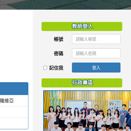
:::
教師登入
帳號
密碼
記住我
登入
行政專區
蒙羅維亞