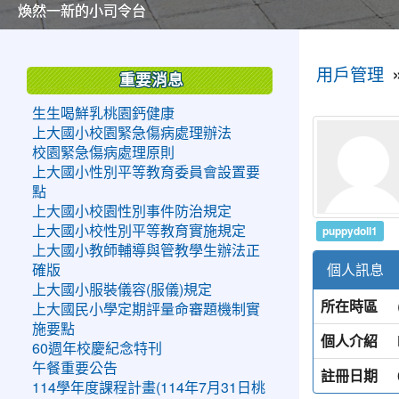
美麗的操場是我們活力的來源
美麗的操場是我們活力的來源
煥然一新的小司令台
煥然一新的小司令台
富含桃園埤塘田園風光意象的中廊
富含桃園埤塘田園風光意象的中廊
嶄新的中庭廣場
嶄新的中庭廣場
水生池生生不息
水生池生生不息
:::
:::
用戶管理
重要消息
生生喝鮮乳桃園鈣健康
上大國小校園緊急傷病處理辦法
校園緊急傷病處理原則
上大國小性別平等教育委員會設置要
點
上大國小校園性別事件防治規定
puppydoll1
上大國小校性別平等教育實施規定
上大國小教師輔導與管教學生辦法正
個人訊息
確版
上大國小服裝儀容(服儀)規定
所在時區
上大國民小學定期評量命審題機制實
施要點
個人介紹
60週年校慶紀念特刊
午餐重要公告
註冊日期
114學年度課程計畫(114年7月31日桃