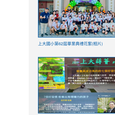
link
上大國小第62屆畢
業典禮花絮(相片)
to
link
link
https://drive.google.com/file/d/1I-
to
to
YfDQppRvyMk686kIw6SBbssEIZ6WnT/vi
https://drive.google.com/file/d/1I-
https://sites.google.com/stes.tyc.ed
usp=sharing
YfDQppRvyMk686kIw6SBbssEIZ6WnT/vi
usp=sharing