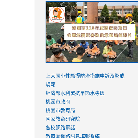
link
link
link
link
to
to
to
to
https://sites.google.com/stes.tyc.ed
https://drive.google.com/file/d/1AXdr
https://youtu.be/jJOMVWY3-
https://drive.google.com/file/d/1AXdr
usp=sharing
8M
usp=sharing
link
link
to
to
link
上大國小性騷擾防治措施
申訴及懲戒
https://www.youtube.com/watch?
https://www.youtube.com/watch?
to
規範
v=hC_gdZndU9s
v=hC_gdZndU9s
https://www.youtube.com/watch?
經濟部水利署抗旱節水專區
v=mfpNykQ0g4M
桃園市政府
桃園市教育局
國家教育研究院
各校網路電話
教育處網路訊息填報系統