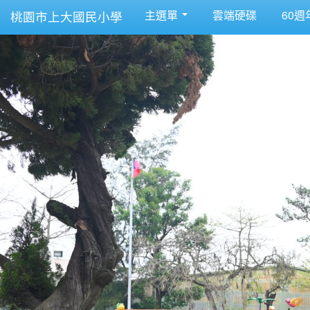
主選單
雲端硬碟
60週
桃園市上大國民小學