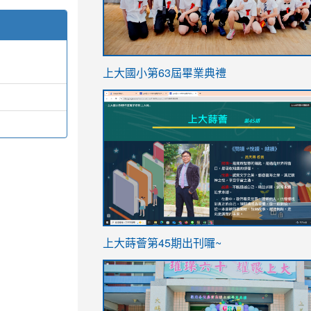
link
上大國小第63屆畢業典禮
to
link
https://sites.google.com/stes.t
to
https://sites.google.com/stes.tyc.ed
ink
link
上大蒔薈第45期出刊囉~
to
to
https://sites.google.com/stes.tyc.ed
https://sites.google.com/stes.t