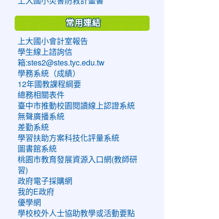
上大國小災害防救計畫書
常用連結
上大國小會計室報告
學生線上諮詢信
箱:stes2@stes.tyc.edu.tw
學務系統（成績）
12年國教課程綱要
總務相關表件
臺中市推動校園閱讀線上認證系統
無聲廣播系統
差勤系統
學習扶助方案科技化評量系統
圖書館系統
桃園市教育發展資源入口網(教師研
習)
政府電子採購網
我的E政府
優學網
學校校外人士協助教學或活動要點