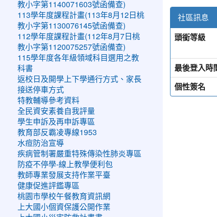
教小字第1140071603號函備查)
113學年度課程計畫(113年8月12日桃
社區訊息
教小字第1130076145號函備查)
頭銜等級
112學年度課程計畫(112年8月7日桃
教小字第1120075257號函備查)
115學年度各年級領域科目選用之教
最後登入時
科書
返校日及開學上下學通行方式、家長
個性簽名
接送停車方式
特教輔導參考資料
全民資安素養自我評量
學生申訴及再申訴專區
教育部反霸凌專線1953
水痘防治宣導
疾病管制署嚴重特殊傳染性肺炎專區
防疫不停學-線上教學便利包
教師專業發展支持作業平臺
健康促進評鑑專區
桃園市學校午餐教育資訊網
上大國小個資保護公開作業