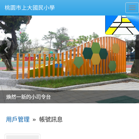
桃園市上大國民小學
To
nav
美麗的操場是我們活力的來源
美麗的操場是我們活力的來源
煥然一新的小司令台
煥然一新的小司令台
富含桃園埤塘田園風光意象的中廊
富含桃園埤塘田園風光意象的中廊
嶄新的中庭廣場
嶄新的中庭廣場
水生池生生不息
水生池生生不息
:::
»
帳號訊息
用戶管理