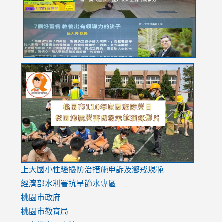
usp=sharing
link
link
link
to
to
to
https://drive.google.com/file/d/1AXdrxzgdGrHK7k94y0
https:/
https:/
usp=sharing
v=hC_g
v=hC_g
link
上大國小性騷擾防治措施
申訴及懲戒規範
to
經濟部水利署抗旱節水專區
https://www.youtube.com/watch?
桃園市政府
v=mfpNykQ0g4M
桃園市教育局