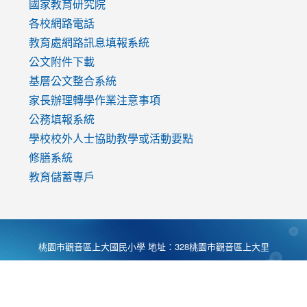
國家教育研究院
各校網路電話
教育處網路訊息填報系統
公文附件下載
基層公文整合系統
家長辦理轉學作業注意事項
公務填報系統
學校校外人士協助教學或活動要點
修膳系統
教育儲蓄專戶
桃園市觀音區上大國民小學 地址：328桃園市觀音區上大里
大湖路1段540號 電話:03-4901174 傳真:03-4900781 Desing
by
Zyinfo