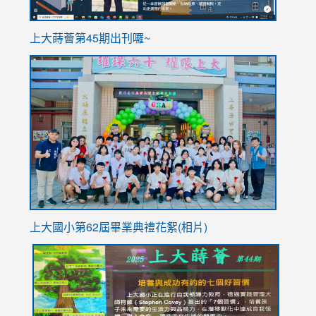
ink
上大蒔薈第45期出刊囉~
to
link
https://sites.google.com/stes.tyc.edu.tw/113school
to
https://
YfDQpp
usp=sha
上大國小第62屆畢
業典禮花絮(相片)
link
link
link
link
link
to
to
to
to
to
https://drive.google.com/file/d/1I-
https://sites.google.com/stes.tyc.edu.tw/113school
https:
https:
https:
YfDQppRvyMk686kIw6SBbssEIZ6WnT/view?
usp=sh
8M