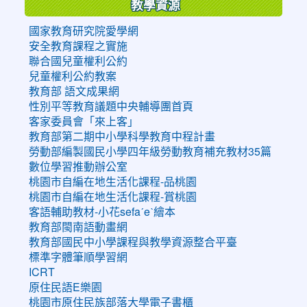
教學資源
國家教育研究院愛學網
安全教育課程之實施
聯合國兒童權利公約
兒童權利公約教案
教育部 語文成果網
性別平等教育議題中央輔導團首頁
客家委員會「來上客」
教育部第二期中小學科學教育中程計畫
勞動部編製國民小學四年級勞動教育補充教材35篇
數位學習推動辦公室
桃園市自編在地生活化課程-品桃園
桃園市自編在地生活化課程-賞桃園
客語輔助教材-小花sefaˊeˋ繪本
教育部閩南語動畫網
教育部國民中小學課程與教學資源整合平臺
標準字體筆順學習網
ICRT
原住民語E樂園
桃園市原住民族部落大學電子書櫃