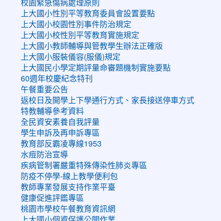
校園緊急傷病處理原則
上大國小性別平等教育委員會設置要點
上大國小校園性別事件防治規定
上大國小校性別平等教育實施規定
上大國小教師輔導與管教學生辦法正確版
上大國小服裝儀容(服儀)規定
上大國民小學定期評量命審題機制實施要點
60週年校慶紀念特刊
午餐重要公告
返校日及開學上下學通行方式、家長接送停車方式
特教輔導參考資料
全民資安素養自我評量
學生申訴及再申訴專區
教育部反霸凌專線1953
水痘防治宣導
疾病管制署嚴重特殊傳染性肺炎專區
防疫不停學-線上教學便利包
教師專業發展支持作業平臺
健康促進評鑑專區
桃園市學校午餐教育資訊網
上大國小個資保護公開作業