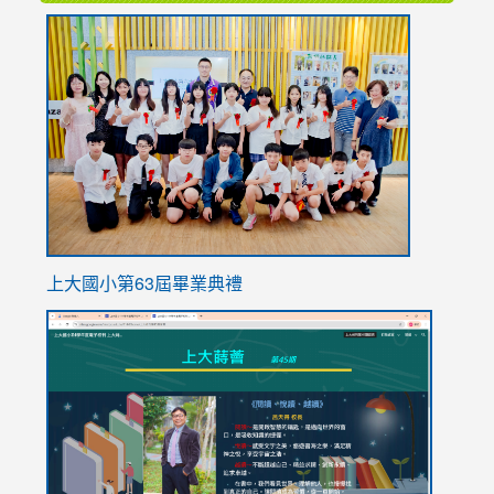
link
to
https://
上大國小第63屆畢業典禮
link
link
to
to
https://sites.google.com/stes.tyc.edu.tw/113school
https