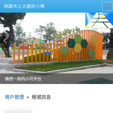
桃園市上大國民小學
To
nav
美麗的操場是我們活力的來源
美麗的操場是我們活力的來源
煥然一新的小司令台
煥然一新的小司令台
富含桃園埤塘田園風光意象的中廊
富含桃園埤塘田園風光意象的中廊
嶄新的中庭廣場
嶄新的中庭廣場
水生池生生不息
水生池生生不息
:::
»
帳號訊息
用戶管理