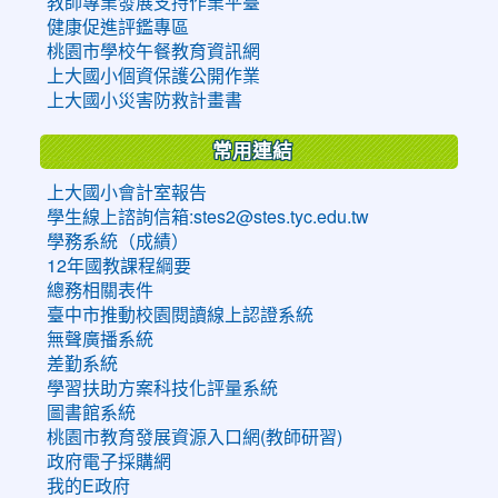
教師專業發展支持作業平臺
健康促進評鑑專區
桃園市學校午餐教育資訊網
上大國小個資保護公開作業
上大國小災害防救計畫書
常用連結
上大國小會計室報告
學生線上諮詢信箱:stes2@stes.tyc.edu.tw
學務系統（成績）
12年國教課程綱要
總務相關表件
臺中市推動校園閱讀線上認證系統
無聲廣播系統
差勤系統
學習扶助方案科技化評量系統
圖書館系統
桃園市教育發展資源入口網(教師研習)
政府電子採購網
我的E政府