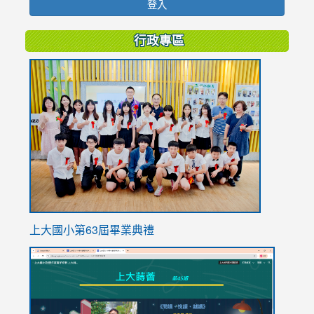
登入
行政專區
link
to
https://
上大國小第63屆畢業典禮
link
link
to
to
https://sites.google.com/stes.tyc.edu.tw/113school
https