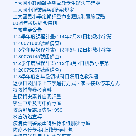
上大國小教師輔導與管教學生辦法正確版
上大國小服裝儀容(服儀)規定
上大國民小學定期評量命審題機制實施要點
60週年校慶紀念特刊
午餐重要公告
114學年度課程計畫(114年7月31日桃教小字第
1140071603號函備查)
113學年度課程計畫(113年8月12日桃教小字第
1130076145號函備查)
112學年度課程計畫(112年8月7日桃教小字第
1120075257號函備查)
115學年度各年級領域科目選用之教科書
返校日及開學上下學通行方式、家長接送停車方式
特教輔導參考資料
全民資安素養自我評量
學生申訴及再申訴專區
教育部反霸凌專線1953
水痘防治宣導
疾病管制署嚴重特殊傳染性肺炎專區
防疫不停學-線上教學便利包