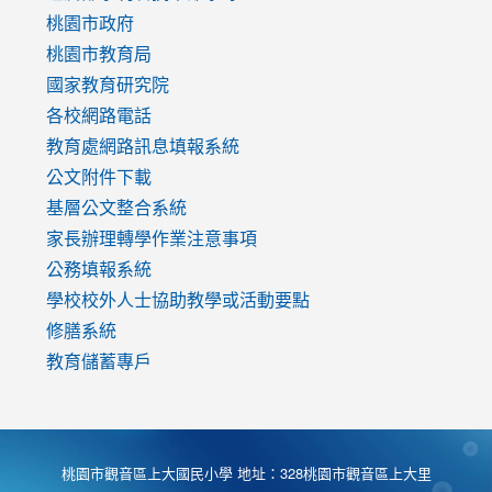
https://www.youtube.com/watch?
桃園市政府
v=mfpNykQ0g4M
桃園市教育局
國家教育研究院
各校網路電話
教育處網路訊息填報系統
公文附件下載
基層公文整合系統
家長辦理轉學作業注意事項
公務填報系統
學校校外人士協助教學或活動要點
修膳系統
教育儲蓄專戶
桃園市觀音區上大國民小學 地址：328桃園市觀音區上大里