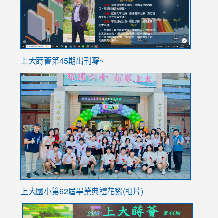
ink
上大蒔薈第45期出刊囉~
to
link
https://sites.google.com/stes.tyc.edu.tw/113school
to
https://
YfDQpp
usp=sha
上大國小第62屆畢
業典禮花絮(相片)
link
link
link
link
link