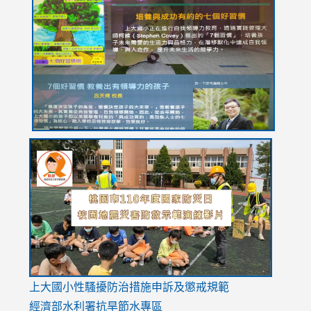
to
to
to
to
to
https://drive.google.com/file/d/1I-
https://sites.google.com/stes.tyc.edu.tw/113school
https:
https:
https:
YfDQppRvyMk686kIw6SBbssEIZ6WnT/view?
usp=sh
8M
usp=sharing
link
link
link
to
to
to
https://drive.google.com/file/d/1AXdrxzgdGrHK7k94y0
https:/
https:/
usp=sharing
v=hC_g
v=hC_g
link
上大國小性騷擾防治措施
申訴及懲戒規範
to
經濟部水利署抗旱節水專區