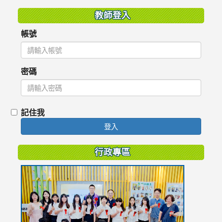
教師登入
帳號
密碼
記住我
登入
行政專區
link
to
https://