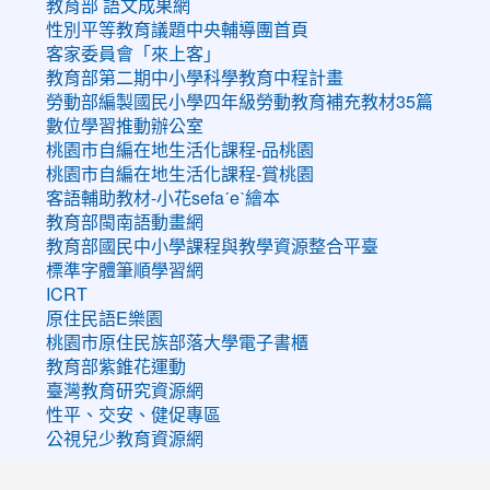
教育部 語文成果網
性別平等教育議題中央輔導團首頁
客家委員會「來上客」
教育部第二期中小學科學教育中程計畫
勞動部編製國民小學四年級勞動教育補充教材35篇
數位學習推動辦公室
桃園市自編在地生活化課程-品桃園
桃園市自編在地生活化課程-賞桃園
客語輔助教材-小花sefaˊeˋ繪本
教育部閩南語動畫網
教育部國民中小學課程與教學資源整合平臺
標準字體筆順學習網
ICRT
原住民語E樂園
桃園市原住民族部落大學電子書櫃
教育部紫錐花運動
臺灣教育研究資源網
性平、交安、健促專區
公視兒少教育資源網
:::