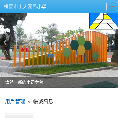
桃園市上大國民小學
To
nav
美麗的操場是我們活力的來源
美麗的操場是我們活力的來源
煥然一新的小司令台
煥然一新的小司令台
富含桃園埤塘田園風光意象的中廊
富含桃園埤塘田園風光意象的中廊
嶄新的中庭廣場
嶄新的中庭廣場
水生池生生不息
水生池生生不息
:::
»
帳號訊息
用戶管理