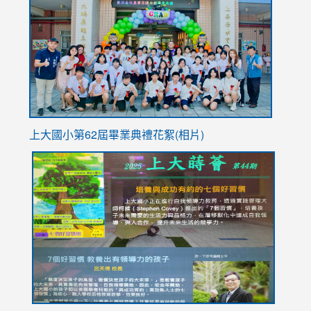
https://
YfDQpp
usp=sha
上大國小第62屆畢
業典禮花絮(相片)
link
link
link
link
link
to
to
to
to
to
https://drive.google.com/file/d/1I-
https://sites.google.com/stes.tyc.edu.tw/113school
https:
https:
https:
YfDQppRvyMk686kIw6SBbssEIZ6WnT/view?
usp=sh
8M
usp=sharing