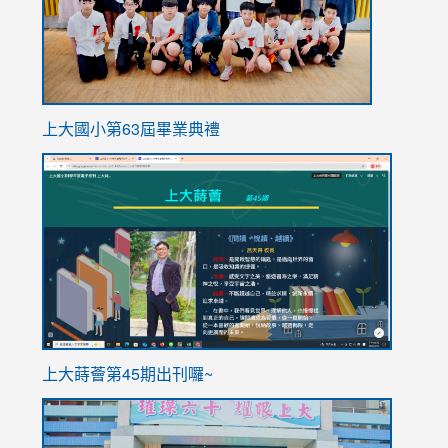
上大國小第63屆畢業典禮
link
link
to
to
https://sites.google.com/stes.tyc.edu.tw/113school
https
ink
上大蒔薈第45期出刊囉~
to
link
https://sites.google.com/stes.tyc.edu.tw/113school
to