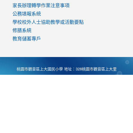
家長辦理轉學作業注意事項
公務填報系統
學校校外人士協助教學或活動要點
修膳系統
教育儲蓄專戶
桃園市觀音區上大國民小學 地址：328桃園市觀音區上大里
大湖路1段540號 電話:03-4901174 傳真:03-4900781 Desing
by
Zyinfo