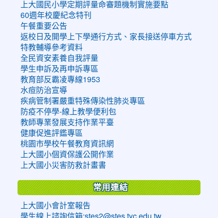
上大國民小學定期評量命審題機制實施要點
60週年校慶紀念特刊
午餐重要公告
返校日及開學上下學通行方式、家長接送停車方式
特教輔導參考資料
全民資安素養自我評量
學生申訴及再申訴專區
教育部反霸凌專線1953
水痘防治宣導
疾病管制署嚴重特殊傳染性肺炎專區
防疫不停學-線上教學便利包
教師專業發展支持作業平臺
健康促進評鑑專區
桃園市學校午餐教育資訊網
上大國小個資保護公開作業
上大國小災害防救計畫書
常用連結
上大國小會計室報告
學生線上諮詢信箱:stes2@stes.tyc.edu.tw