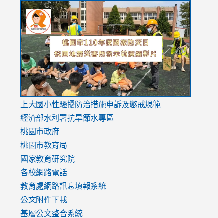
link
link
link
to
to
to
https://drive.google.com/file/d/1AXdrxzgdGrHK7k94y0
https:/
https:/
usp=sharing
v=hC_g
v=hC_g
link
上大國小性騷擾防治措施
申訴及懲戒規範
to
經濟部水利署抗旱節水專區
https://www.youtube.com/watch?
桃園市政府
v=mfpNykQ0g4M
桃園市教育局
國家教育研究院
各校網路電話
教育處網路訊息填報系統
公文附件下載
基層公文整合系統