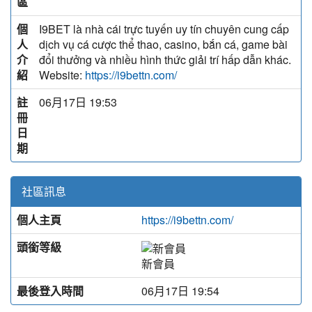
區
個
I9BET là nhà cái trực tuyến uy tín chuyên cung cấp
人
dịch vụ cá cược thể thao, casino, bắn cá, game bài
介
đổi thưởng và nhiều hình thức giải trí hấp dẫn khác.
紹
Website:
https://i9bettn.com/
註
06月17日 19:53
冊
日
期
社區訊息
個人主頁
https://i9bettn.com/
頭銜等級
新會員
最後登入時間
06月17日 19:54