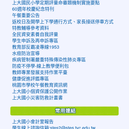
上大國民小學定期評量命審題機制實施要點
60週年校慶紀念特刊
午餐重要公告
返校日及開學上下學通行方式、家長接送停車方式
特教輔導參考資料
全民資安素養自我評量
學生申訴及再申訴專區
教育部反霸凌專線1953
水痘防治宣導
疾病管制署嚴重特殊傳染性肺炎專區
防疫不停學-線上教學便利包
教師專業發展支持作業平臺
健康促進評鑑專區
桃園市學校午餐教育資訊網
上大國小個資保護公開作業
上大國小災害防救計畫書
常用連結
上大國小會計室報告
學生線上諮詢信箱:stes2@stes.tyc.edu.tw