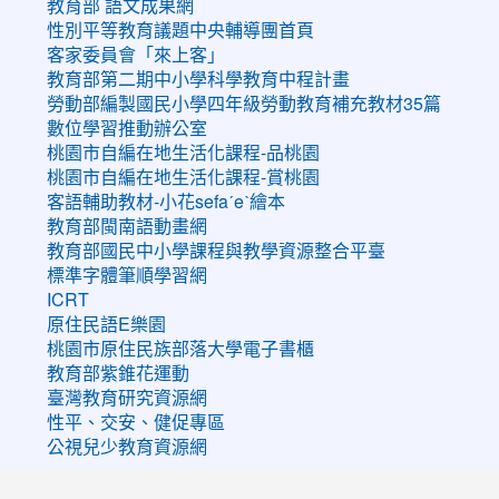
教育部 語文成果網
性別平等教育議題中央輔導團首頁
客家委員會「來上客」
教育部第二期中小學科學教育中程計畫
勞動部編製國民小學四年級勞動教育補充教材35篇
數位學習推動辦公室
桃園市自編在地生活化課程-品桃園
桃園市自編在地生活化課程-賞桃園
客語輔助教材-小花sefaˊeˋ繪本
教育部閩南語動畫網
教育部國民中小學課程與教學資源整合平臺
標準字體筆順學習網
ICRT
原住民語E樂園
桃園市原住民族部落大學電子書櫃
教育部紫錐花運動
臺灣教育研究資源網
性平、交安、健促專區
公視兒少教育資源網
:::