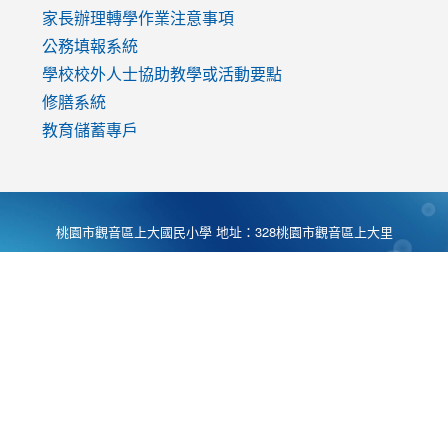
家長辦理轉學作業注意事項
公務填報系統
學校校外人士協助教學或活動要點
修膳系統
教育儲蓄專戶
桃園市觀音區上大國民小學 地址：328桃園市觀音區上大里
大湖路1段540號 電話:03-4901174 傳真:03-4900781 Desing
by
Zyinfo