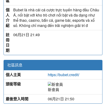
區
個
Bubet là nhà cái cá cược trực tuyến hàng đầu Châu
人
Á, nổi bật với kho trò chơi nổi bật và đa dạng như
介
thể thao, casino, bắn cá, game bài, esports và xổ
紹
số. Không chỉ mang đến trải nghiệm giải trí đ
註
06月21日 21:49
冊
日
期
社區訊息
個人主頁
https://bubet.credit/
頭銜等級
新會員
最後登入時間
06月21日 21:50