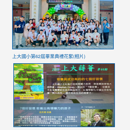
https://
YfDQpp
usp=sha
上大國小第62屆畢
業典禮花絮(相片)
link
link
link
link
link
to
to
to
to
to
https://drive.google.com/file/d/1I-
https://sites.google.com/stes.tyc.edu.tw/113school
https:
https:
https:
YfDQppRvyMk686kIw6SBbssEIZ6WnT/view?
usp=sh
8M
usp=sharing