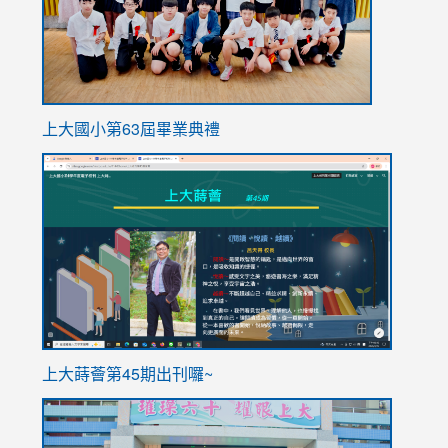
上大國小第63屆畢業典禮
link
link
to
to
https://sites.google.com/stes.tyc.edu.tw/113school
https
ink
上大蒔薈第45期出刊囉~
to
link
https://sites.google.com/stes.tyc.edu.tw/113school
to