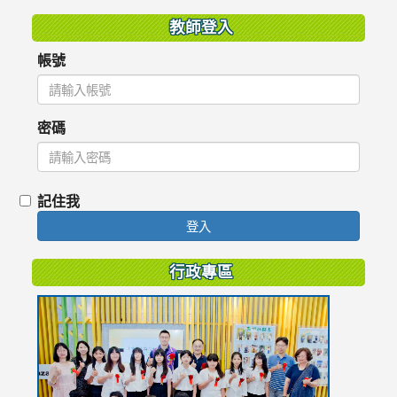
教師登入
帳號
密碼
記住我
登入
行政專區
link
to
https://