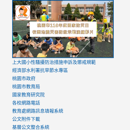
link
link
link
to
to
to
https://drive.google.com/file/d/1AXdrxzgdGrHK7k94y0
https:/
https:/
usp=sharing
v=hC_g
v=hC_g
link
上大國小性騷擾防治措施
申訴及懲戒規範
to
經濟部水利署抗旱節水專區
https://www.youtube.com/watch?
桃園市政府
v=mfpNykQ0g4M
桃園市教育局
國家教育研究院
各校網路電話
教育處網路訊息填報系統
公文附件下載
基層公文整合系統