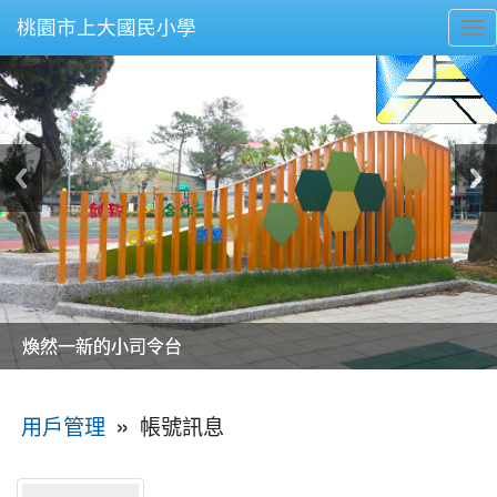
桃園市上大國民小學
To
nav
美麗的操場是我們活力的來源
美麗的操場是我們活力的來源
煥然一新的小司令台
煥然一新的小司令台
富含桃園埤塘田園風光意象的中廊
富含桃園埤塘田園風光意象的中廊
嶄新的中庭廣場
嶄新的中庭廣場
水生池生生不息
水生池生生不息
:::
»
帳號訊息
用戶管理