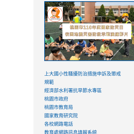
link
link
link
link
to
to
to
to
https://sites.google.com/stes.tyc.ed
https://drive.google.com/file/d/1AXdr
https://youtu.be/jJOMVWY3-
https://drive.google.com/file/d/1AXdr
usp=sharing
8M
usp=sharing
link
link
to
to
link
上大國小性騷擾防治措施
申訴及懲戒
https://www.youtube.com/watch?
https://www.youtube.com/watch?
to
規範
v=hC_gdZndU9s
v=hC_gdZndU9s
https://www.youtube.com/watch?
經濟部水利署抗旱節水專區
v=mfpNykQ0g4M
桃園市政府
桃園市教育局
國家教育研究院
各校網路電話
教育處網路訊息填報系統