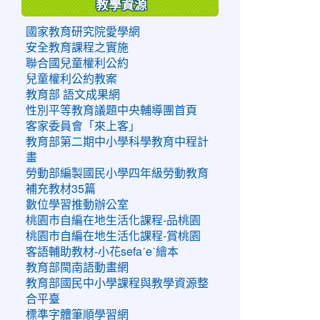
教學資源
國家教育研究院愛學網
安全教育課程之實施
聯合國兒童權利公約
兒童權利公約教案
教育部 語文成果網
性別平等教育議題中央輔導團首頁
客家委員會「來上客」
教育部第二期中小學科學教育中程計
畫
勞動部編製國民小學四年級勞動教育
補充教材35篇
數位學習推動辦公室
桃園市自編在地生活化課程-品桃園
桃園市自編在地生活化課程-賞桃園
客語輔助教材-小花sefaˊeˋ繪本
教育部閩南語動畫網
教育部國民中小學課程與教學資源整
合平臺
標準字體筆順學習網