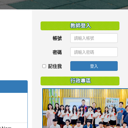
:::
教師登入
帳號
密碼
記住我
登入
行政專區