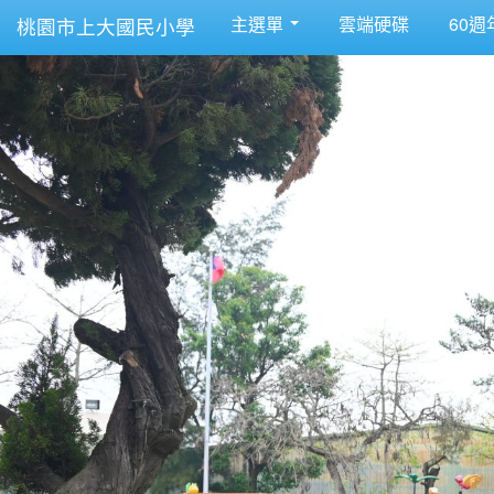
主選單
雲端硬碟
60週
桃園市上大國民小學