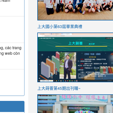
ệt Nam
link
上大國小第63屆畢業典禮
to
link
https://sites.google.com/stes.t
to
g, các trang
https://sites.google.com/stes.tyc.ed
ang web còn
ink
link
上大蒔薈第45期出刊囉~
to
to
https://sites.google.com/stes.tyc.ed
https://sites.google.com/stes.t