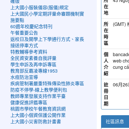
所
43 Nguy
確版
在
上大國小服裝儀容(服儀)規定
地
上大國民小學定期評量命審題機制實
施要點
所
(GM
60週年校慶紀念特刊
在
午餐重要公告
時
返校日及開學上下學通行方式、家長
區
接送停車方式
特教輔導參考資料
個
bancado
全民資安素養自我評量
人
web chơ
學生申訴及再申訴專區
介
cung cấ
教育部反霸凌專線1953
紹
水痘防治宣導
疾病管制署嚴重特殊傳染性肺炎專區
註
06月26日
防疫不停學-線上教學便利包
冊
教師專業發展支持作業平臺
日
健康促進評鑑專區
期
桃園市學校午餐教育資訊網
上大國小個資保護公開作業
社區訊息
上大國小災害防救計畫書