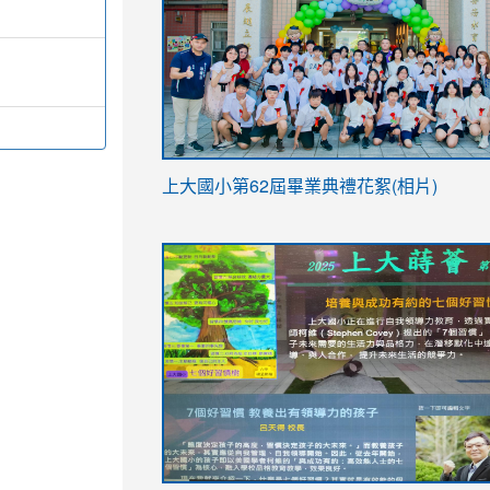
link
上大國小第62屆畢
業典禮花絮(相片)
to
link
link
https://drive.google.com/file/d/1I-
to
to
YfDQppRvyMk686kIw6SBbssEIZ6WnT/vi
https://drive.google.com/file/d/1I-
https://sites.google.com/stes.tyc.ed
usp=sharing
YfDQppRvyMk686kIw6SBbssEIZ6WnT/vi
usp=sharing