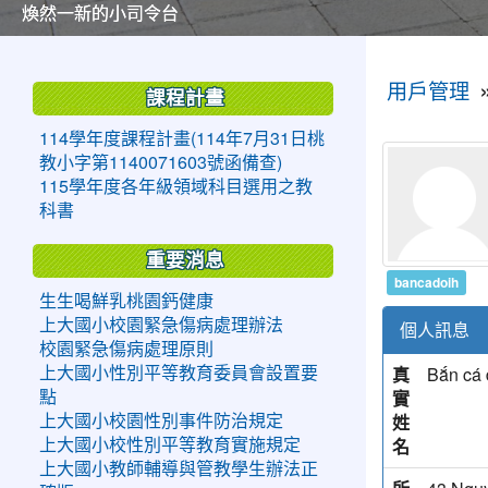
美麗的操場是我們活力的來源
美麗的操場是我們活力的來源
煥然一新的小司令台
煥然一新的小司令台
富含桃園埤塘田園風光意象的中廊
富含桃園埤塘田園風光意象的中廊
嶄新的中庭廣場
嶄新的中庭廣場
水生池生生不息
水生池生生不息
:::
:::
用戶管理
課程計畫
114學年度課程計畫(114年7月31日桃
教小字第1140071603號函備查)
115學年度各年級領域科目選用之教
科書
重要消息
bancadoih
生生喝鮮乳桃園鈣健康
上大國小校園緊急傷病處理辦法
個人訊息
校園緊急傷病處理原則
真
Bắn cá 
上大國小性別平等教育委員會設置要
實
點
姓
上大國小校園性別事件防治規定
名
上大國小校性別平等教育實施規定
上大國小教師輔導與管教學生辦法正