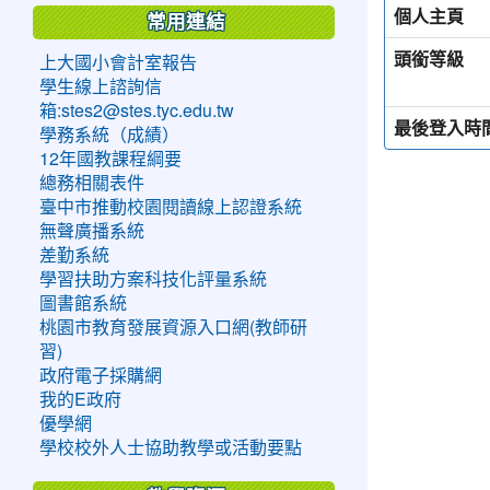
個人主頁
常用連結
頭銜等級
上大國小會計室報告
學生線上諮詢信
箱:stes2@stes.tyc.edu.tw
最後登入時
學務系統（成績）
12年國教課程綱要
總務相關表件
臺中市推動校園閱讀線上認證系統
無聲廣播系統
差勤系統
學習扶助方案科技化評量系統
圖書館系統
桃園市教育發展資源入口網(教師研
習)
政府電子採購網
我的E政府
優學網
學校校外人士協助教學或活動要點