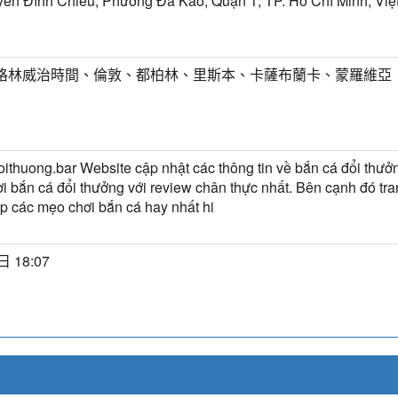
ễn Đình Chiểu, Phường Đa Kao, Quận 1, TP. Hồ Chí Minh, Vi
T) 格林威治時間、倫敦、都柏林、里斯本、卡薩布蘭卡、蒙羅維亞
ithuong.bar Website cập nhật các thông tin về bắn cá đổi thưởn
i bắn cá đổi thưởng với review chân thực nhất. Bên cạnh đó tr
p các mẹo chơi bắn cá hay nhất hi
 18:07