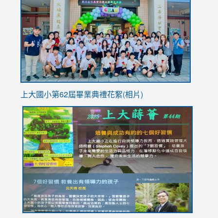
https://
YfDQpp
usp=sha
上大國小第62屆畢
業典禮花絮(相片)
link
link
link
link
link
to
to
to
to
to
https://drive.google.com/file/d/1I-
https://sites.google.com/stes.tyc.edu.tw/113school
https:
https:
https:
YfDQppRvyMk686kIw6SBbssEIZ6WnT/view?
usp=sh
8M
usp=sharing