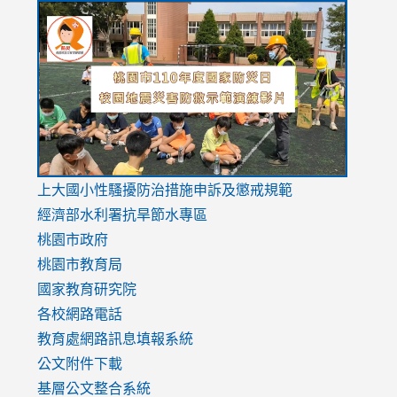
link
link
link
to
to
to
https://drive.google.com/file/d/1AXdrxzgdGrHK7k94y0
https:/
https:/
usp=sharing
v=hC_g
v=hC_g
link
上大國小性騷擾防治措施
申訴及懲戒規範
to
經濟部水利署抗旱節水專區
https://www.youtube.com/watch?
桃園市政府
v=mfpNykQ0g4M
桃園市教育局
國家教育研究院
各校網路電話
教育處網路訊息填報系統
公文附件下載
基層公文整合系統