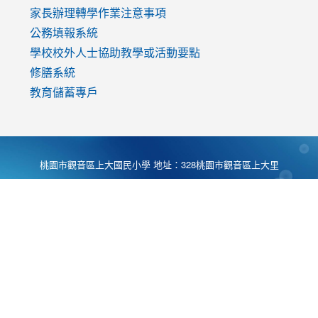
家長辦理轉學作業注意事項
公務填報系統
學校校外人士協助教學或活動要點
修膳系統
教育儲蓄專戶
桃園市觀音區上大國民小學 地址：328桃園市觀音區上大里
大湖路1段540號 電話:03-4901174 傳真:03-4900781 Desing
by
Zyinfo