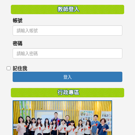
教師登入
帳號
密碼
記住我
登入
行政專區
link
to
https://