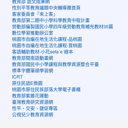
教育部 語文成果網
性別平等教育議題中央輔導團首頁
客家委員會「來上客」
教育部第二期中小學科學教育中程計畫
勞動部編製國民小學四年級勞動教育補充教材35篇
數位學習推動辦公室
桃園市自編在地生活化課程-品桃園
桃園市自編在地生活化課程-賞桃園
客語輔助教材-小花sefaˊeˋ繪本
教育部閩南語動畫網
教育部國民中小學課程與教學資源整合平臺
標準字體筆順學習網
ICRT
原住民語E樂園
桃園市原住民族部落大學電子書櫃
教育部紫錐花運動
臺灣教育研究資源網
性平、交安、健促專區
公視兒少教育資源網
:::