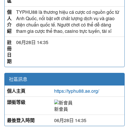
區
個
TYPHU88 là thương hiệu cá cược có nguồn gốc từ
人
Anh Quốc, nổi bật với chất lượng dịch vụ và giao
介
diện chuẩn quốc tế. Người chơi có thể dễ dàng
紹
tham gia cược thể thao, casino trực tuyến, tài xỉ
註
06月28日 14:35
冊
日
期
社區訊息
個人主頁
https://typhu88.ae.org/
頭銜等級
新會員
最後登入時間
06月28日 14:35