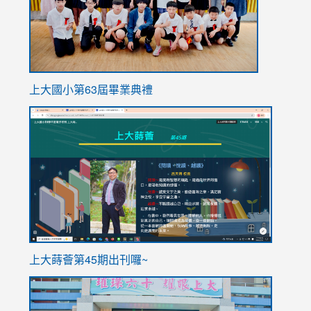
上大國小第63屆畢業典禮
link
link
to
to
https://sites.google.com/stes.tyc.edu.tw/113school
https
ink
上大蒔薈第45期出刊囉~
to
link
https://sites.google.com/stes.tyc.edu.tw/113school
to