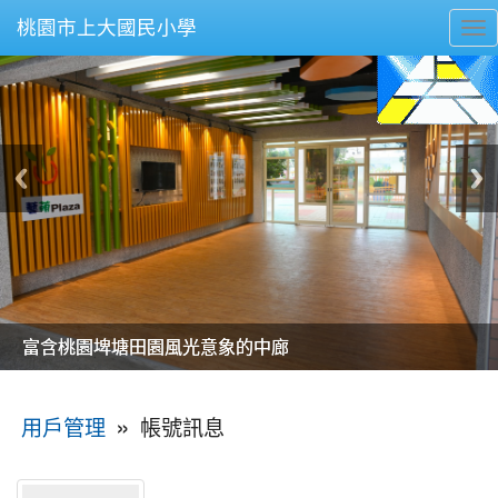
桃園市上大國民小學
To
nav
美麗的操場是我們活力的來源
美麗的操場是我們活力的來源
煥然一新的小司令台
煥然一新的小司令台
富含桃園埤塘田園風光意象的中廊
富含桃園埤塘田園風光意象的中廊
嶄新的中庭廣場
嶄新的中庭廣場
水生池生生不息
水生池生生不息
:::
»
帳號訊息
用戶管理