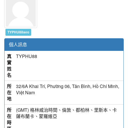
TYPHU88aeo
個人訊息
真
TYPHU88
實
姓
名
所
32/6A Khai Trí, Phường 06, Tân Bình, Hồ Chí Minh,
在
Việt Nam
地
所
(GMT) 格林威治時間、倫敦、都柏林、里斯本、卡
在
薩布蘭卡、蒙羅維亞
時