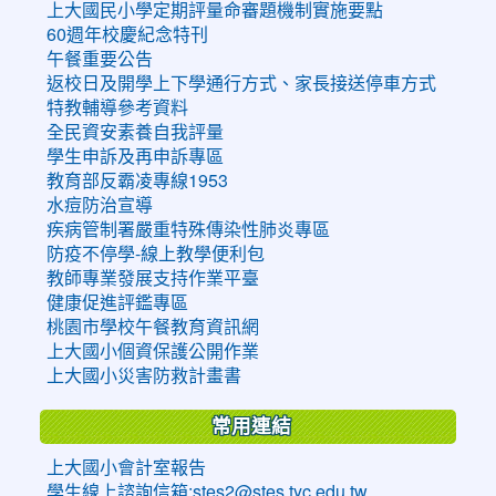
上大國民小學定期評量命審題機制實施要點
60週年校慶紀念特刊
午餐重要公告
返校日及開學上下學通行方式、家長接送停車方式
特教輔導參考資料
全民資安素養自我評量
學生申訴及再申訴專區
教育部反霸凌專線1953
水痘防治宣導
疾病管制署嚴重特殊傳染性肺炎專區
防疫不停學-線上教學便利包
教師專業發展支持作業平臺
健康促進評鑑專區
桃園市學校午餐教育資訊網
上大國小個資保護公開作業
上大國小災害防救計畫書
常用連結
上大國小會計室報告
學生線上諮詢信箱:stes2@stes.tyc.edu.tw