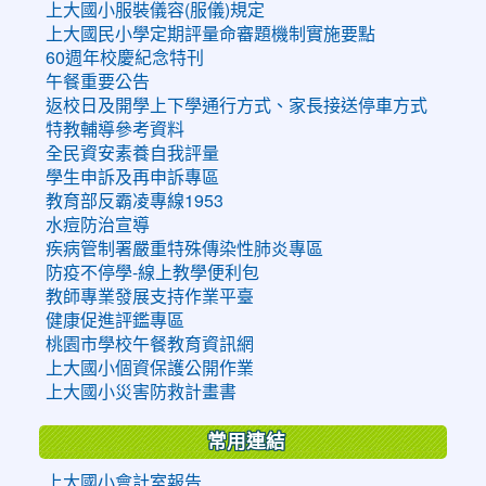
上大國小服裝儀容(服儀)規定
上大國民小學定期評量命審題機制實施要點
60週年校慶紀念特刊
午餐重要公告
返校日及開學上下學通行方式、家長接送停車方式
特教輔導參考資料
全民資安素養自我評量
學生申訴及再申訴專區
教育部反霸凌專線1953
水痘防治宣導
疾病管制署嚴重特殊傳染性肺炎專區
防疫不停學-線上教學便利包
教師專業發展支持作業平臺
健康促進評鑑專區
桃園市學校午餐教育資訊網
上大國小個資保護公開作業
上大國小災害防救計畫書
常用連結
上大國小會計室報告