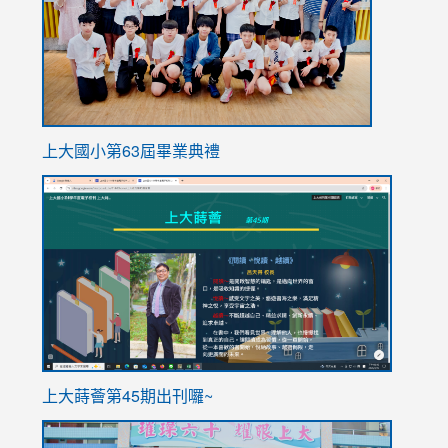
上大國小第63屆畢業典禮
link
link
to
to
https://sites.google.com/stes.tyc.edu.tw/113school
https
ink
上大蒔薈第45期出刊囉~
to
link
https://sites.google.com/stes.tyc.edu.tw/113school