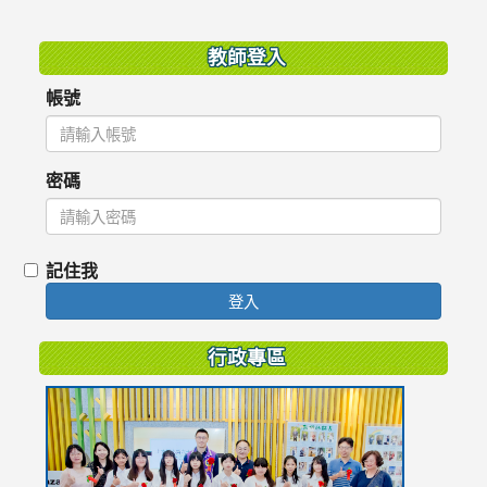
:::
教師登入
帳號
密碼
記住我
登入
行政專區
link
to
https://