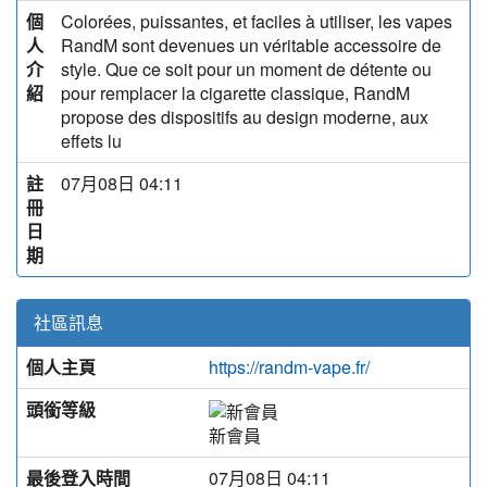
個
Colorées, puissantes, et faciles à utiliser, les vapes
人
RandM sont devenues un véritable accessoire de
介
style. Que ce soit pour un moment de détente ou
紹
pour remplacer la cigarette classique, RandM
propose des dispositifs au design moderne, aux
effets lu
註
07月08日 04:11
冊
日
期
社區訊息
個人主頁
https://randm-vape.fr/
頭銜等級
新會員
最後登入時間
07月08日 04:11