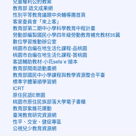
兒童權利公約教案
教育部 語文成果網
性別平等教育議題中央輔導團首頁
客家委員會「來上客」
教育部第二期中小學科學教育中程計畫
勞動部編製國民小學四年級勞動教育補充教材35篇
數位學習推動辦公室
桃園市自編在地生活化課程-品桃園
桃園市自編在地生活化課程-賞桃園
客語輔助教材-小花sefaˊeˋ繪本
教育部閩南語動畫網
教育部國民中小學課程與教學資源整合平臺
標準字體筆順學習網
ICRT
原住民語E樂園
桃園市原住民族部落大學電子書櫃
教育部紫錐花運動
臺灣教育研究資源網
性平、交安、健促專區
公視兒少教育資源網