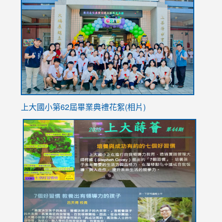
to
https://
YfDQpp
usp=sha
上大國小第62屆畢
業典禮花絮(相片)
link
link
link
link
link
to
to
to
to
to
https://drive.google.com/file/d/1I-
https://sites.google.com/stes.tyc.edu.tw/113school
https:
https:
https:
YfDQppRvyMk686kIw6SBbssEIZ6WnT/view?
usp=sh
8M
usp=sharing