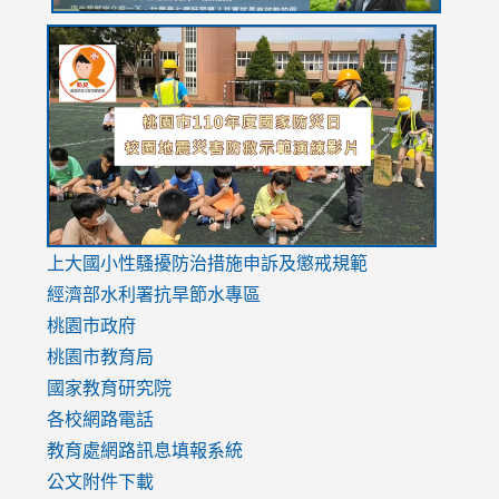
link
link
link
to
to
to
https://drive.google.com/file/d/1AXdrxzgdGrHK7k94y0
https:/
https:/
usp=sharing
v=hC_g
v=hC_g
link
上大國小性騷擾防治措施
申訴及懲戒規範
to
經濟部水利署抗旱節水專區
https://www.youtube.com/watch?
桃園市政府
v=mfpNykQ0g4M
桃園市教育局
國家教育研究院
各校網路電話
教育處網路訊息填報系統
公文附件下載