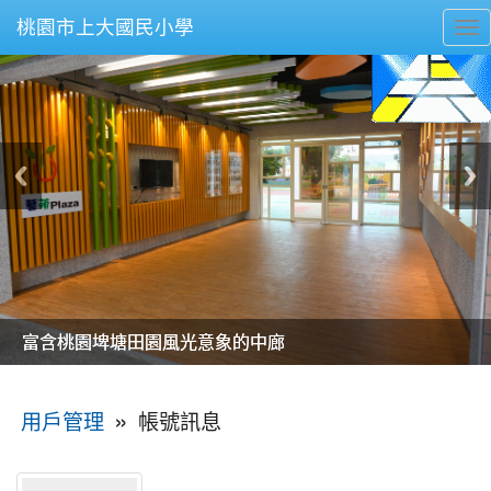
桃園市上大國民小學
To
nav
美麗的操場是我們活力的來源
美麗的操場是我們活力的來源
煥然一新的小司令台
煥然一新的小司令台
富含桃園埤塘田園風光意象的中廊
富含桃園埤塘田園風光意象的中廊
嶄新的中庭廣場
嶄新的中庭廣場
水生池生生不息
水生池生生不息
:::
»
帳號訊息
用戶管理