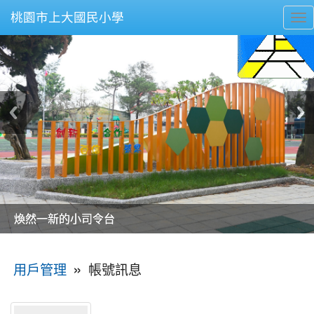
桃園市上大國民小學
To
nav
美麗的操場是我們活力的來源
美麗的操場是我們活力的來源
煥然一新的小司令台
煥然一新的小司令台
富含桃園埤塘田園風光意象的中廊
富含桃園埤塘田園風光意象的中廊
嶄新的中庭廣場
嶄新的中庭廣場
水生池生生不息
水生池生生不息
:::
»
帳號訊息
用戶管理