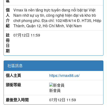
區
個
Vmax là nền tảng trực tuyến đang nổi bật tại Việt
人
Nam nhờ sự uy tín, công nghệ hiện đại và kho trò
介
chơi phong phú. Địa chỉ: 102/4B/4/14 Đ. HT35, Hiệp
紹
Thành, Quận 12, Hồ Chí Minh, Việt Nam
註
07月12日 11:59
冊
日
期
社區訊息
個人主頁
https://vmax88.us/
頭銜等級
新會員
最後登入時間
07月12日 11:59