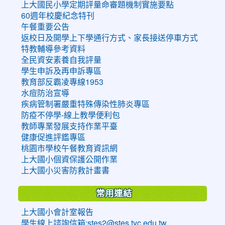
上大國民小學定期評量命審題機制實施要點
60週年校慶紀念特刊
午餐重要公告
返校日及開學上下學通行方式、家長接送停車方式
特教輔導參考資料
全民資安素養自我評量
學生申訴及再申訴專區
教育部反霸凌專線1953
水痘防治宣導
疾病管制署嚴重特殊傳染性肺炎專區
防疫不停學-線上教學便利包
教師專業發展支持作業平臺
健康促進評鑑專區
桃園市學校午餐教育資訊網
上大國小個資保護公開作業
上大國小災害防救計畫書
常用連結
上大國小會計室報告
學生線上諮詢信箱:stes2@stes.tyc.edu.tw