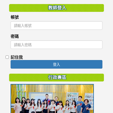
教師登入
帳號
密碼
記住我
登入
行政專區
link
to
https://