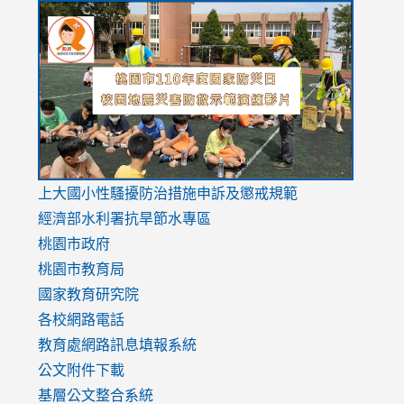
link
link
link
to
to
to
https://drive.google.com/file/d/1AXdrxzgdGrHK7k94y0
https:/
https:/
usp=sharing
v=hC_g
v=hC_g
link
上大國小性騷擾防治措施
申訴及懲戒規範
to
經濟部水利署抗旱節水專區
https://www.youtube.com/watch?
桃園市政府
v=mfpNykQ0g4M
桃園市教育局
國家教育研究院
各校網路電話
教育處網路訊息填報系統
公文附件下載
基層公文整合系統