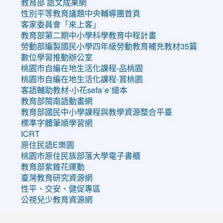
教育部 語文成果網
性別平等教育議題中央輔導團首頁
客家委員會「來上客」
教育部第二期中小學科學教育中程計畫
勞動部編製國民小學四年級勞動教育補充教材35篇
數位學習推動辦公室
桃園市自編在地生活化課程-品桃園
桃園市自編在地生活化課程-賞桃園
客語輔助教材-小花sefaˊeˋ繪本
教育部閩南語動畫網
教育部國民中小學課程與教學資源整合平臺
標準字體筆順學習網
ICRT
原住民語E樂園
桃園市原住民族部落大學電子書櫃
教育部紫錐花運動
臺灣教育研究資源網
性平、交安、健促專區
公視兒少教育資源網
:::