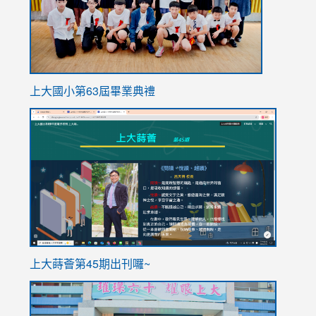
上大國小第63屆畢業典禮
link
link
to
to
https://sites.google.com/stes.tyc.edu.tw/113school
https
ink
上大蒔薈第45期出刊囉~
to
link
https://sites.google.com/stes.tyc.edu.tw/113school
to