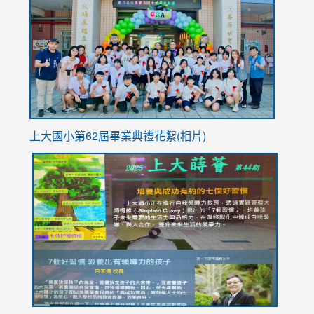
https://
YfDQpp
usp=sha
上大國小第62屆畢
業典禮花絮(相片)
link
link
link
link
link
to
to
to
to
to
https://drive.google.com/file/d/1I-
https://sites.google.com/stes.tyc.edu.tw/113school
https:
https:
https:
YfDQppRvyMk686kIw6SBbssEIZ6WnT/view?
usp=sh
8M
usp=sharing