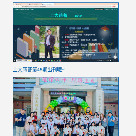
link
link
to
to
https://sites.google.com/stes.tyc.edu.tw/113school
https
ink
上大蒔薈第45期出刊囉~
to
link
https://sites.google.com/stes.tyc.edu.tw/113school
to
https://
YfDQpp
usp=sha