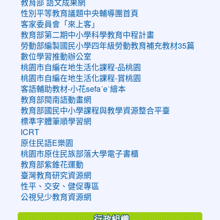
教育部 語文成果網
性別平等教育議題中央輔導團首頁
客家委員會「來上客」
教育部第二期中小學科學教育中程計畫
勞動部編製國民小學四年級勞動教育補充教材35篇
數位學習推動辦公室
桃園市自編在地生活化課程-品桃園
桃園市自編在地生活化課程-賞桃園
客語輔助教材-小花sefaˊeˋ繪本
教育部閩南語動畫網
教育部國民中小學課程與教學資源整合平臺
標準字體筆順學習網
ICRT
原住民語E樂園
桃園市原住民族部落大學電子書櫃
教育部紫錐花運動
臺灣教育研究資源網
性平、交安、健促專區
公視兒少教育資源網
行政組織