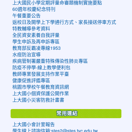
上大國民小學定期評量命審題機制實施要點
60週年校慶紀念特刊
午餐重要公告
返校日及開學上下學通行方式、家長接送停車方式
特教輔導參考資料
全民資安素養自我評量
學生申訴及再申訴專區
教育部反霸凌專線1953
水痘防治宣導
疾病管制署嚴重特殊傳染性肺炎專區
防疫不停學-線上教學便利包
教師專業發展支持作業平臺
健康促進評鑑專區
桃園市學校午餐教育資訊網
上大國小個資保護公開作業
上大國小災害防救計畫書
常用連結
上大國小會計室報告
學生線上諮詢信箱:stes2@stes.tyc.edu.tw