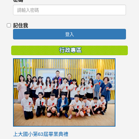
記住我
登入
行政專區
link
to
https://
上大國小第63屆畢業典禮