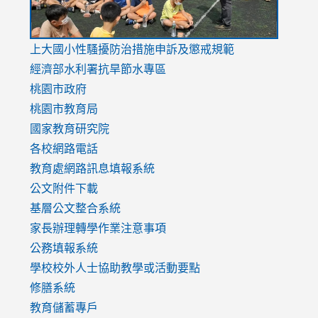
link
上大國小性騷擾防治措施
申訴及懲戒規範
to
經濟部水利署抗旱節水專區
https://www.youtube.com/watch?
桃園市政府
v=mfpNykQ0g4M
桃園市教育局
國家教育研究院
各校網路電話
教育處網路訊息填報系統
公文附件下載
基層公文整合系統
家長辦理轉學作業注意事項
公務填報系統
學校校外人士協助教學或活動要點
修膳系統
教育儲蓄專戶