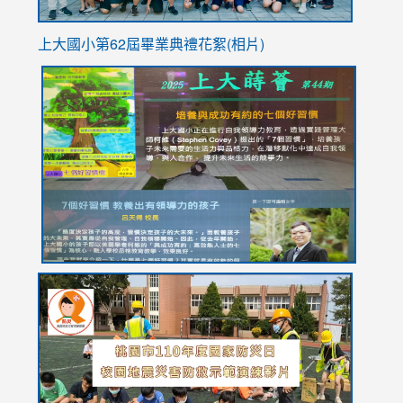
上大國小第62屆畢
業典禮花絮(相片)
link
link
link
link
link
to
to
to
to
to
https://drive.google.com/file/d/1I-
https://sites.google.com/stes.tyc.edu.tw/113school
https:
https:
https:
YfDQppRvyMk686kIw6SBbssEIZ6WnT/view?
usp=sh
8M
usp=sharing
link
link
link
to
to
to
https://drive.google.com/file/d/1AXdrxzgdGrHK7k94y0
https:/
https:/
usp=sharing
v=hC_g
v=hC_g