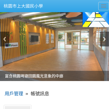
桃園市上大國民小學
To
nav
美麗的操場是我們活力的來源
美麗的操場是我們活力的來源
煥然一新的小司令台
煥然一新的小司令台
富含桃園埤塘田園風光意象的中廊
富含桃園埤塘田園風光意象的中廊
嶄新的中庭廣場
嶄新的中庭廣場
水生池生生不息
水生池生生不息
:::
»
帳號訊息
用戶管理