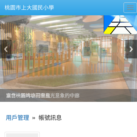
桃園市上大國民小學
To
nav
美麗的操場是我們活力的來源
美麗的操場是我們活力的來源
煥然一新的小司令台
煥然一新的小司令台
富含桃園埤塘田園風光意象的中廊
富含桃園埤塘田園風光意象的中廊
嶄新的中庭廣場
嶄新的中庭廣場
水生池生生不息
水生池生生不息
:::
»
帳號訊息
用戶管理