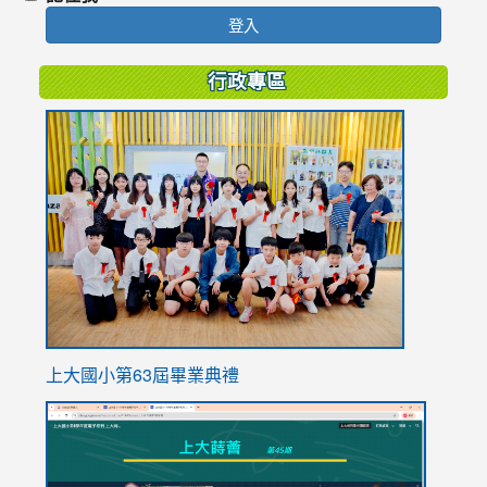
登入
行政專區
link
to
https://
上大國小第63屆畢業典禮
link
link
to
to
https://sites.google.com/stes.tyc.edu.tw/113school
https