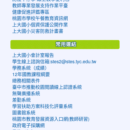
教師專業發展支持作業平臺
健康促進評鑑專區
桃園市學校午餐教育資訊網
上大國小個資保護公開作業
上大國小災害防救計畫書
常用連結
上大國小會計室報告
學生線上諮詢信箱:stes2@stes.tyc.edu.tw
學務系統（成績）
12年國教課程綱要
總務相關表件
臺中市推動校園閱讀線上認證系統
無聲廣播系統
差勤系統
學習扶助方案科技化評量系統
圖書館系統
桃園市教育發展資源入口網(教師研習)
政府電子採購網