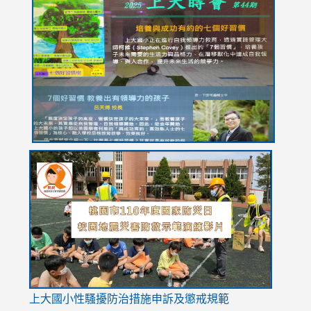
to
to
to
to
to
https://drive.google.com/file/d/1I-
https://sites.google.com/stes.tyc.edu.tw/113school
https:
https:
https:
YfDQppRvyMk686kIw6SBbssEIZ6WnT/view?
usp=sh
8M
usp=sharing
link
link
link
to
to
to
https://drive.google.com/file/d/1AXdrxzgdGrHK7k94y0
https:/
https:/
usp=sharing
v=hC_g
v=hC_g
link
上大國小性騷擾防治措施
申訴及懲戒規範