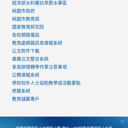
to
經濟部水利署抗旱節水專區
https://www.youtube.com/watch?
桃園市政府
v=mfpNykQ0g4M
桃園市教育局
國家教育研究院
各校網路電話
教育處網路訊息填報系統
公文附件下載
基層公文整合系統
家長辦理轉學作業注意事項
公務填報系統
學校校外人士協助教學或活動要點
修膳系統
教育儲蓄專戶
桃園市觀音區上大國民小學 地址：328桃園市觀音區上大里