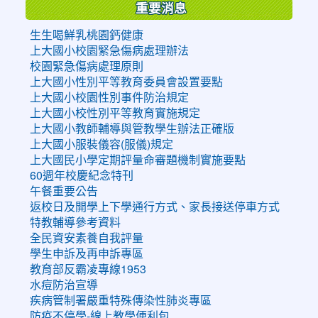
重要消息
生生喝鮮乳桃園鈣健康
上大國小校園緊急傷病處理辦法
校園緊急傷病處理原則
上大國小性別平等教育委員會設置要點
上大國小校園性別事件防治規定
上大國小校性別平等教育實施規定
上大國小教師輔導與管教學生辦法正確版
上大國小服裝儀容(服儀)規定
上大國民小學定期評量命審題機制實施要點
60週年校慶紀念特刊
午餐重要公告
返校日及開學上下學通行方式、家長接送停車方式
特教輔導參考資料
全民資安素養自我評量
學生申訴及再申訴專區
教育部反霸凌專線1953
水痘防治宣導
疾病管制署嚴重特殊傳染性肺炎專區
防疫不停學-線上教學便利包