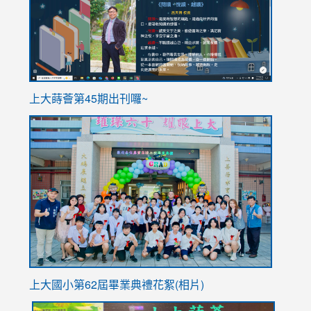
ink
上大蒔薈第45期出刊囉~
to
link
https://sites.google.com/stes.tyc.edu.tw/113school
to
https://
YfDQpp
usp=sha
上大國小第62屆畢
業典禮花絮(相片)
link
link
link
link
link