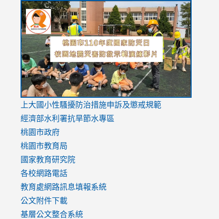
link
link
link
to
to
to
https://drive.google.com/file/d/1AXdrxzgdGrHK7k94y0
https:/
https:/
usp=sharing
v=hC_g
v=hC_g
link
上大國小性騷擾防治措施
申訴及懲戒規範
to
經濟部水利署抗旱節水專區
https://www.youtube.com/watch?
桃園市政府
v=mfpNykQ0g4M
桃園市教育局
國家教育研究院
各校網路電話
教育處網路訊息填報系統
公文附件下載
基層公文整合系統