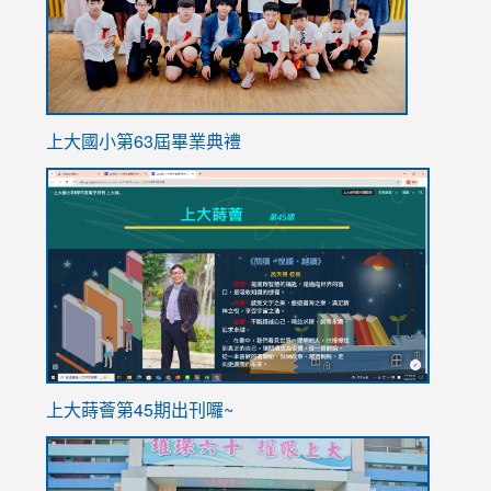
上大國小第63屆畢業典禮
link
link
to
to
https://sites.google.com/stes.tyc.edu.tw/113school
https
ink
上大蒔薈第45期出刊囉~
to
link
https://sites.google.com/stes.tyc.edu.tw/113school
to