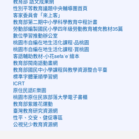
教育部 語文成果網
性別平等教育議題中央輔導團首頁
客家委員會「來上客」
教育部第二期中小學科學教育中程計畫
勞動部編製國民小學四年級勞動教育補充教材35篇
數位學習推動辦公室
桃園市自編在地生活化課程-品桃園
桃園市自編在地生活化課程-賞桃園
客語輔助教材-小花sefaˊeˋ繪本
教育部閩南語動畫網
教育部國民中小學課程與教學資源整合平臺
標準字體筆順學習網
ICRT
原住民語E樂園
桃園市原住民族部落大學電子書櫃
教育部紫錐花運動
臺灣教育研究資源網
性平、交安、健促專區
公視兒少教育資源網
:::