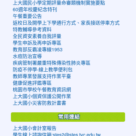
上大國民小學定期評量命審題機制實施要點
60週年校慶紀念特刊
午餐重要公告
返校日及開學上下學通行方式、家長接送停車方式
特教輔導參考資料
全民資安素養自我評量
學生申訴及再申訴專區
教育部反霸凌專線1953
水痘防治宣導
疾病管制署嚴重特殊傳染性肺炎專區
防疫不停學-線上教學便利包
教師專業發展支持作業平臺
健康促進評鑑專區
桃園市學校午餐教育資訊網
上大國小個資保護公開作業
上大國小災害防救計畫書
常用連結
上大國小會計室報告
學生線上諮詢信箱:stes2@stes.tyc.edu.tw