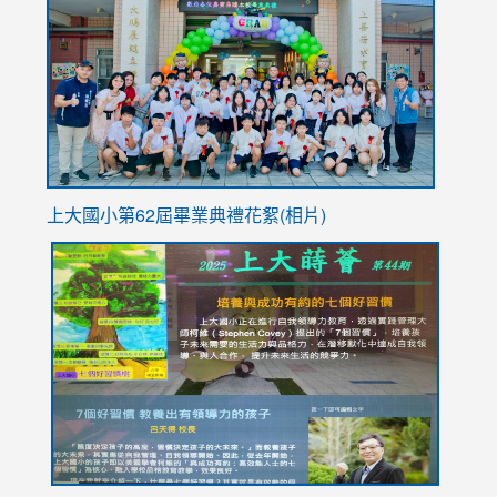
https://
YfDQpp
usp=sha
上大國小第62屆畢
業典禮花絮(相片)
link
link
link
link
link
to
to
to
to
to
https://drive.google.com/file/d/1I-
https://sites.google.com/stes.tyc.edu.tw/113school
https:
https:
https:
YfDQppRvyMk686kIw6SBbssEIZ6WnT/view?
usp=sh
8M
usp=sharing