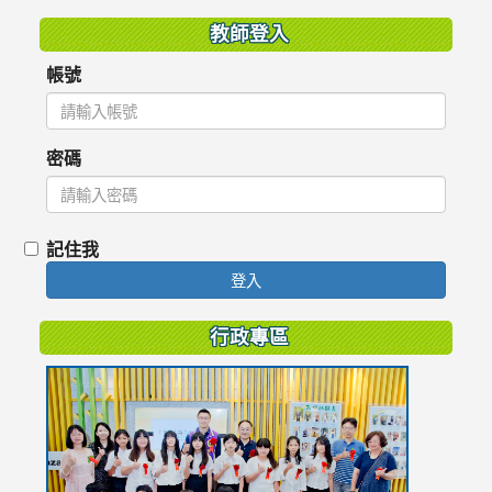
教師登入
帳號
密碼
記住我
登入
行政專區
link
to
https://