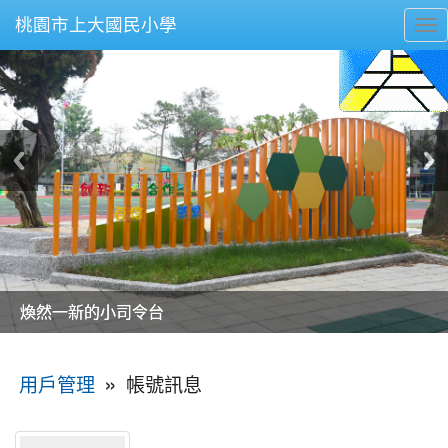
桃園市上大國民小學
To
nav
美麗的操場是我們活力的來源
美麗的操場是我們活力的來源
煥然一新的小司令台
煥然一新的小司令台
富含桃園埤塘田園風光意象的中廊
富含桃園埤塘田園風光意象的中廊
嶄新的中庭廣場
嶄新的中庭廣場
水生池生生不息
水生池生生不息
:::
»
帳號訊息
用戶管理