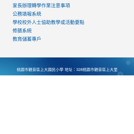
家長辦理轉學作業注意事項
公務填報系統
學校校外人士協助教學或活動要點
修膳系統
教育儲蓄專戶
桃園市觀音區上大國民小學 地址：328桃園市觀音區上大里
大湖路1段540號 電話:03-4901174 傳真:03-4900781 Desing
by
Zyinfo