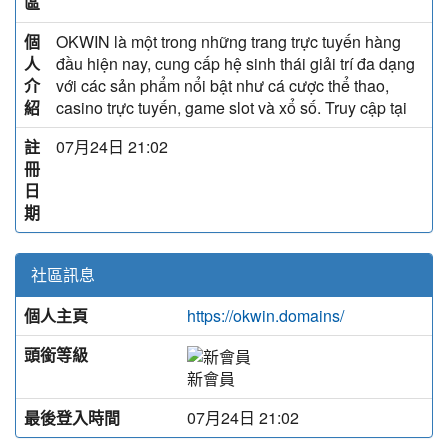
區
個
OKWIN là một trong những trang trực tuyến hàng
人
đầu hiện nay, cung cấp hệ sinh thái giải trí đa dạng
介
với các sản phẩm nổi bật như cá cược thể thao,
紹
casino trực tuyến, game slot và xổ số. Truy cập tại
註
07月24日 21:02
冊
日
期
社區訊息
個人主頁
https://okwin.domains/
頭銜等級
新會員
最後登入時間
07月24日 21:02