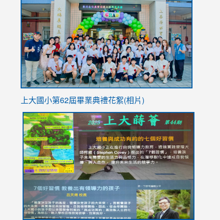
to
https://
YfDQpp
usp=sha
上大國小第62屆畢
業典禮花絮(相片)
link
link
link
link
link
to
to
to
to
to
https://drive.google.com/file/d/1I-
https://sites.google.com/stes.tyc.edu.tw/113school
https:
https:
https:
YfDQppRvyMk686kIw6SBbssEIZ6WnT/view?
usp=sh
8M
usp=sharing