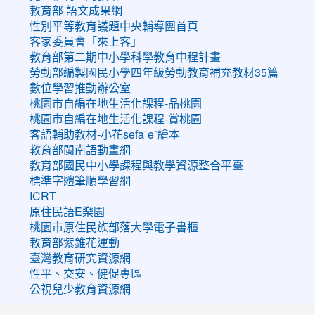
教育部 語文成果網
性別平等教育議題中央輔導團首頁
客家委員會「來上客」
教育部第二期中小學科學教育中程計畫
勞動部編製國民小學四年級勞動教育補充教材35篇
數位學習推動辦公室
桃園市自編在地生活化課程-品桃園
桃園市自編在地生活化課程-賞桃園
客語輔助教材-小花sefaˊeˋ繪本
教育部閩南語動畫網
教育部國民中小學課程與教學資源整合平臺
標準字體筆順學習網
ICRT
原住民語E樂園
桃園市原住民族部落大學電子書櫃
教育部紫錐花運動
臺灣教育研究資源網
性平、交安、健促專區
公視兒少教育資源網
:::