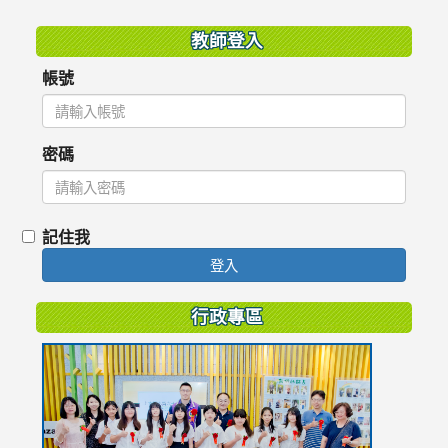
教師登入
帳號
密碼
記住我
登入
行政專區
link
to
https://