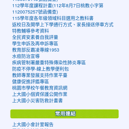
112學年度課程計畫(112年8月7日桃教小字第
1120075257號函備查)
115學年度各年級領域科目選用之教科書
返校日及開學上下學通行方式、家長接送停車方式
特教輔導參考資料
全民資安素養自我評量
學生申訴及再申訴專區
教育部反霸凌專線1953
水痘防治宣導
疾病管制署嚴重特殊傳染性肺炎專區
防疫不停學-線上教學便利包
教師專業發展支持作業平臺
健康促進評鑑專區
桃園市學校午餐教育資訊網
上大國小個資保護公開作業
上大國小災害防救計畫書
常用連結
上大國小會計室報告