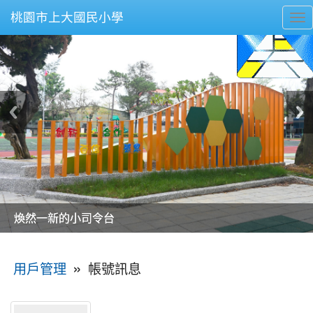
桃園市上大國民小學
To
nav
美麗的操場是我們活力的來源
美麗的操場是我們活力的來源
煥然一新的小司令台
煥然一新的小司令台
富含桃園埤塘田園風光意象的中廊
富含桃園埤塘田園風光意象的中廊
嶄新的中庭廣場
嶄新的中庭廣場
水生池生生不息
水生池生生不息
:::
»
帳號訊息
用戶管理