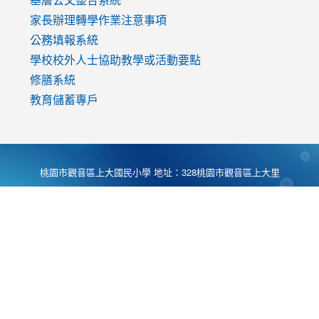
家長辦理轉學作業注意事項
公務填報系統
學校校外人士協助教學或活動要點
修膳系統
教育儲蓄專戶
桃園市觀音區上大國民小學 地址：328桃園市觀音區上大里
大湖路1段540號 電話:03-4901174 傳真:03-4900781 Desing
by
Zyinfo