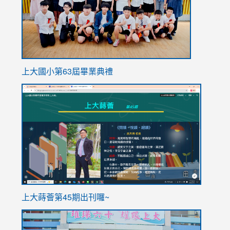
上大國小第63屆畢業典禮
link
link
to
to
https://sites.google.com/stes.tyc.edu.tw/113school
https
ink
上大蒔薈第45期出刊囉~
to
link
https://sites.google.com/stes.tyc.edu.tw/113school