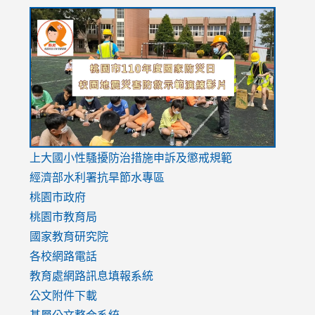
link
link
link
to
to
to
https://drive.google.com/file/d/1AXdrxzgdGrHK7k94y0
https:/
https:/
usp=sharing
v=hC_g
v=hC_g
link
上大國小性騷擾防治措施
申訴及懲戒規範
to
經濟部水利署抗旱節水專區
https://www.youtube.com/watch?
桃園市政府
v=mfpNykQ0g4M
桃園市教育局
國家教育研究院
各校網路電話
教育處網路訊息填報系統
公文附件下載
基層公文整合系統