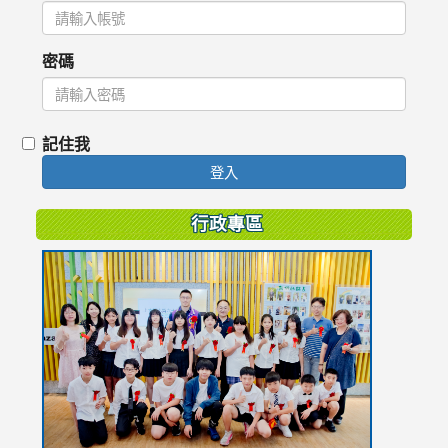
密碼
記住我
登入
行政專區
link
to
https://