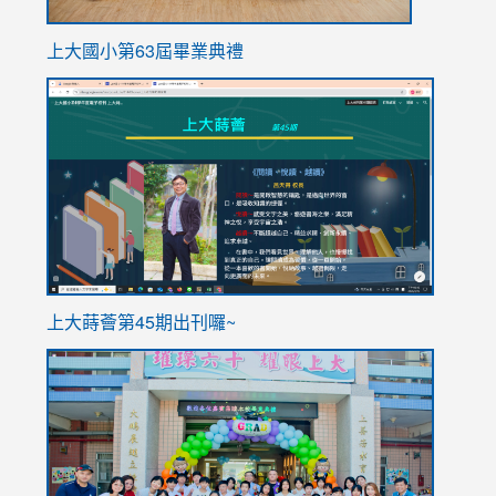
上大國小第63屆畢業典禮
link
link
to
to
https://sites.google.com/stes.tyc.edu.tw/113school
https
ink
上大蒔薈第45期出刊囉~
to
link
https://sites.google.com/stes.tyc.edu.tw/113school
to
https://
YfDQpp
usp=sha