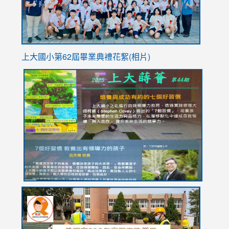
上大國小第62屆畢
業典禮花絮(相片)
link
link
link
link
link
to
to
to
to
to
https://drive.google.com/file/d/1I-
https://sites.google.com/stes.tyc.edu.tw/113school
https:
https:
https:
YfDQppRvyMk686kIw6SBbssEIZ6WnT/view?
usp=sh
8M
usp=sharing
link
link
link
to
to
to
https://drive.google.com/file/d/1AXdrxzgdGrHK7k94y0
https:/
https:/