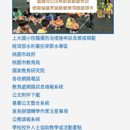
usp=sharing
v=hC_g
v=hC_g
link
上大國小性騷擾防治措施
申訴及懲戒規範
to
經濟部水利署抗旱節水專區
https://www.youtube.com/watch?
桃園市政府
v=mfpNykQ0g4M
桃園市教育局
國家教育研究院
各校網路電話
教育處網路訊息填報系統
公文附件下載
基層公文整合系統
家長辦理轉學作業注意事項
公務填報系統
學校校外人士協助教學或活動要點