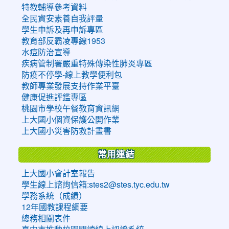
特教輔導參考資料
全民資安素養自我評量
學生申訴及再申訴專區
教育部反霸凌專線1953
水痘防治宣導
疾病管制署嚴重特殊傳染性肺炎專區
防疫不停學-線上教學便利包
教師專業發展支持作業平臺
健康促進評鑑專區
桃園市學校午餐教育資訊網
上大國小個資保護公開作業
上大國小災害防救計畫書
常用連結
上大國小會計室報告
學生線上諮詢信箱:stes2@stes.tyc.edu.tw
學務系統（成績）
12年國教課程綱要
總務相關表件