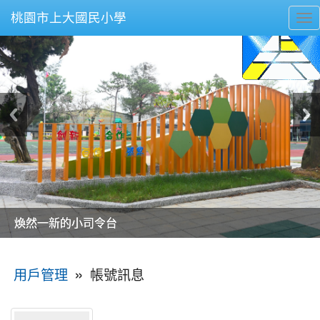
桃園市上大國民小學
To
nav
美麗的操場是我們活力的來源
美麗的操場是我們活力的來源
煥然一新的小司令台
煥然一新的小司令台
富含桃園埤塘田園風光意象的中廊
富含桃園埤塘田園風光意象的中廊
嶄新的中庭廣場
嶄新的中庭廣場
水生池生生不息
水生池生生不息
:::
»
帳號訊息
用戶管理