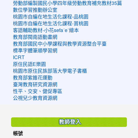
勞動部編製國民小學四年級勞動教育補充教材35篇
數位學習推動辦公室
桃園市自編在地生活化課程-品桃園
桃園市自編在地生活化課程-賞桃園
客語輔助教材-小花sefaˊeˋ繪本
教育部閩南語動畫網
教育部國民中小學課程與教學資源整合平臺
標準字體筆順學習網
ICRT
原住民語E樂園
桃園市原住民族部落大學電子書櫃
教育部紫錐花運動
臺灣教育研究資源網
性平、交安、健促專區
公視兒少教育資源網
:::
教師登入
帳號