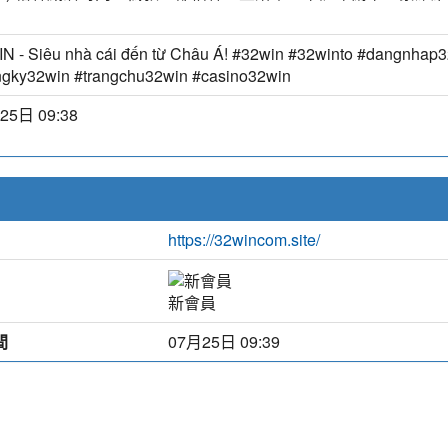
N - Siêu nhà cái đến từ Châu Á! #32win #32winto #dangnhap
gky32win #trangchu32win #casino32win
25日 09:38
https://32wincom.site/
新會員
間
07月25日 09:39