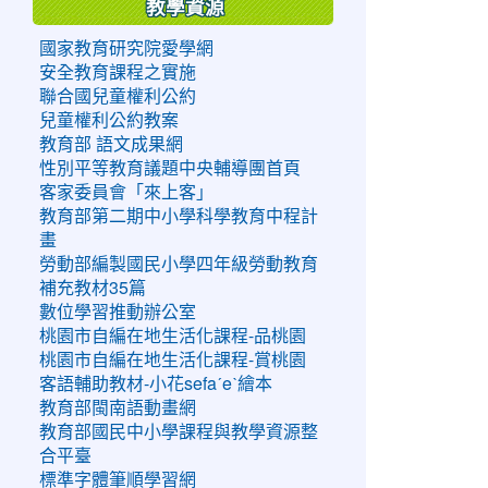
教學資源
國家教育研究院愛學網
安全教育課程之實施
聯合國兒童權利公約
兒童權利公約教案
教育部 語文成果網
性別平等教育議題中央輔導團首頁
客家委員會「來上客」
教育部第二期中小學科學教育中程計
畫
勞動部編製國民小學四年級勞動教育
補充教材35篇
數位學習推動辦公室
桃園市自編在地生活化課程-品桃園
桃園市自編在地生活化課程-賞桃園
客語輔助教材-小花sefaˊeˋ繪本
教育部閩南語動畫網
教育部國民中小學課程與教學資源整
合平臺
標準字體筆順學習網