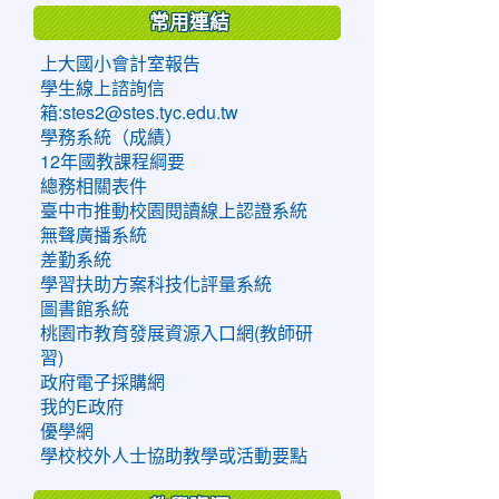
常用連結
上大國小會計室報告
學生線上諮詢信
箱:stes2@stes.tyc.edu.tw
學務系統（成績）
12年國教課程綱要
總務相關表件
臺中市推動校園閱讀線上認證系統
無聲廣播系統
差勤系統
學習扶助方案科技化評量系統
圖書館系統
桃園市教育發展資源入口網(教師研
習)
政府電子採購網
我的E政府
優學網
學校校外人士協助教學或活動要點