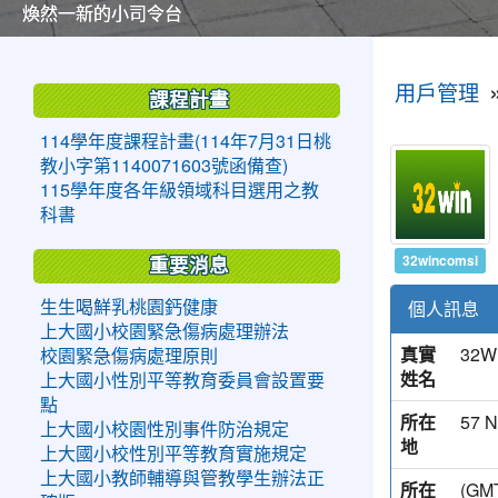
美麗的操場是我們活力的來源
美麗的操場是我們活力的來源
煥然一新的小司令台
煥然一新的小司令台
富含桃園埤塘田園風光意象的中廊
富含桃園埤塘田園風光意象的中廊
嶄新的中庭廣場
嶄新的中庭廣場
水生池生生不息
水生池生生不息
:::
:::
用戶管理
課程計畫
114學年度課程計畫(114年7月31日桃
教小字第1140071603號函備查)
115學年度各年級領域科目選用之教
科書
32wincomsi
重要消息
個人訊息
生生喝鮮乳桃園鈣健康
上大國小校園緊急傷病處理辦法
真實
32W
校園緊急傷病處理原則
姓名
上大國小性別平等教育委員會設置要
點
所在
57 N
上大國小校園性別事件防治規定
地
上大國小校性別平等教育實施規定
上大國小教師輔導與管教學生辦法正
所在
(G