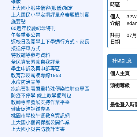
確版
時區
上大國小服裝儀容(服儀)規定
上大國民小學定期評量命審題機制實
個人
32WI
施要點
介紹
#dan
60週年校慶紀念特刊
註冊
07月
午餐重要公告
日期
返校日及開學上下學通行方式、家長
接送停車方式
特教輔導參考資料
社區訊息
全民資安素養自我評量
學生申訴及再申訴專區
個人主頁
教育部反霸凌專線1953
水痘防治宣導
頭銜等級
疾病管制署嚴重特殊傳染性肺炎專區
防疫不停學-線上教學便利包
教師專業發展支持作業平臺
最後登入時
健康促進評鑑專區
桃園市學校午餐教育資訊網
上大國小個資保護公開作業
上大國小災害防救計畫書