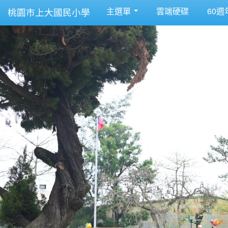
主選單
雲端硬碟
60週
桃園市上大國民小學