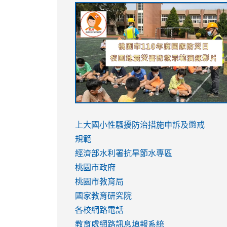
link
link
link
link
to
to
to
to
https://sites.google.com/stes.tyc.ed
https://drive.google.com/file/d/1AXdr
https://youtu.be/jJOMVWY3-
https://drive.google.com/file/d/1AXdr
usp=sharing
8M
usp=sharing
link
link
to
to
link
上大國小性騷擾防治措施
申訴及懲戒
https://www.youtube.com/watch?
https://www.youtube.com/watch?
to
規範
v=hC_gdZndU9s
v=hC_gdZndU9s
https://www.youtube.com/watch?
經濟部水利署抗旱節水專區
v=mfpNykQ0g4M
桃園市政府
桃園市教育局
國家教育研究院
各校網路電話
教育處網路訊息填報系統