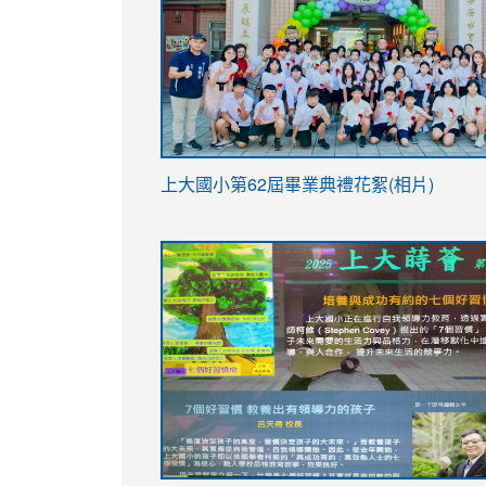
link
上大國小第62屆畢
業典禮花絮(相片)
to
link
link
https://drive.google.com/file/d/1I-
to
to
YfDQppRvyMk686kIw6SBbssEIZ6WnT/vi
https://drive.google.com/file/d/1I-
https://sites.google.com/stes.tyc.ed
usp=sharing
YfDQppRvyMk686kIw6SBbssEIZ6WnT/vi
usp=sharing