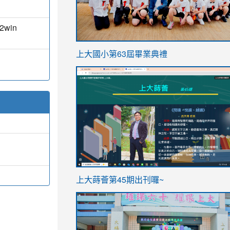
32win
link
上大國小第63屆畢業典禮
to
link
https://sites.google.com/stes.t
to
https://sites.google.com/stes.tyc.ed
ink
link
上大蒔薈第45期出刊囉~
to
to
https://sites.google.com/stes.tyc.ed
https://sites.google.com/stes.t