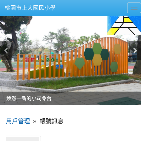
桃園市上大國民小學
To
nav
美麗的操場是我們活力的來源
美麗的操場是我們活力的來源
煥然一新的小司令台
煥然一新的小司令台
富含桃園埤塘田園風光意象的中廊
富含桃園埤塘田園風光意象的中廊
嶄新的中庭廣場
嶄新的中庭廣場
水生池生生不息
水生池生生不息
:::
»
帳號訊息
用戶管理