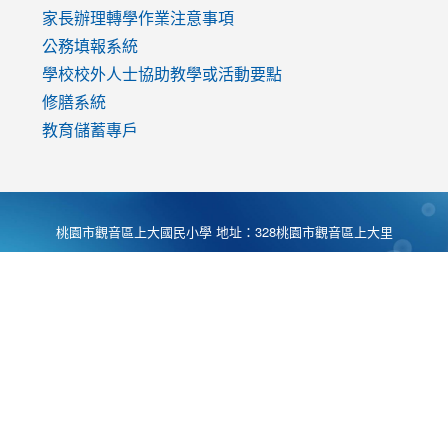
家長辦理轉學作業注意事項
公務填報系統
學校校外人士協助教學或活動要點
修膳系統
教育儲蓄專戶
桃園市觀音區上大國民小學 地址：328桃園市觀音區上大里
大湖路1段540號 電話:03-4901174 傳真:03-4900781 Desing
by
Zyinfo