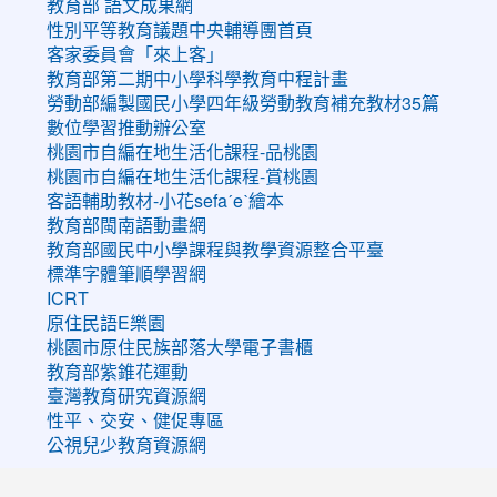
教育部 語文成果網
性別平等教育議題中央輔導團首頁
客家委員會「來上客」
教育部第二期中小學科學教育中程計畫
勞動部編製國民小學四年級勞動教育補充教材35篇
數位學習推動辦公室
桃園市自編在地生活化課程-品桃園
桃園市自編在地生活化課程-賞桃園
客語輔助教材-小花sefaˊeˋ繪本
教育部閩南語動畫網
教育部國民中小學課程與教學資源整合平臺
標準字體筆順學習網
ICRT
原住民語E樂園
桃園市原住民族部落大學電子書櫃
教育部紫錐花運動
臺灣教育研究資源網
性平、交安、健促專區
公視兒少教育資源網
:::