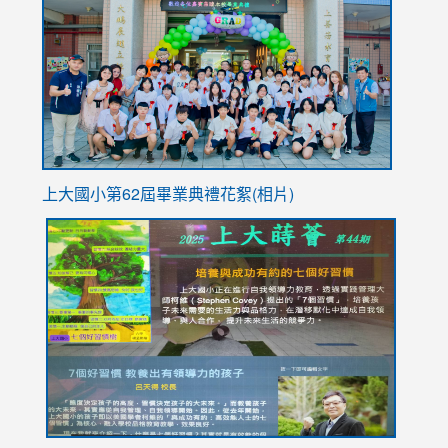
https://
YfDQpp
usp=sha
上大國小第62屆畢
業典禮花絮(相片)
link
link
link
link
link
to
to
to
to
to
https://drive.google.com/file/d/1I-
https://sites.google.com/stes.tyc.edu.tw/113school
https:
https:
https:
YfDQppRvyMk686kIw6SBbssEIZ6WnT/view?
usp=sh
8M
usp=sharing