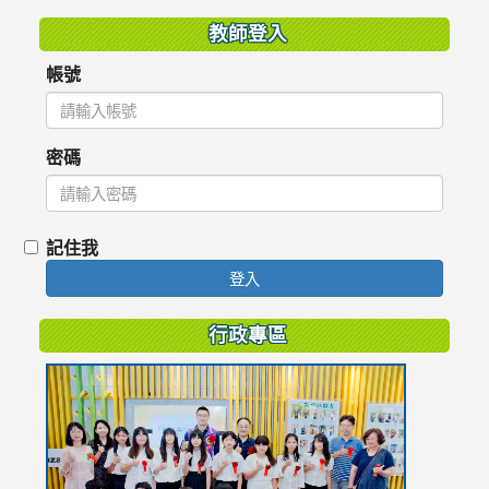
教師登入
帳號
密碼
記住我
登入
行政專區
link
to
https://