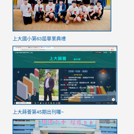
上大國小第63屆畢業典禮
link
link
to
to
https://sites.google.com/stes.tyc.edu.tw/113school
https
ink
上大蒔薈第45期出刊囉~
to
link
https://sites.google.com/stes.tyc.edu.tw/113school
to