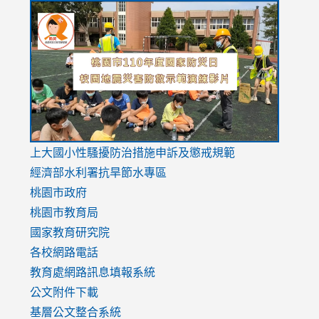
link
link
link
to
to
to
https://drive.google.com/file/d/1AXdrxzgdGrHK7k94y0
https:/
https:/
usp=sharing
v=hC_g
v=hC_g
link
上大國小性騷擾防治措施
申訴及懲戒規範
to
經濟部水利署抗旱節水專區
https://www.youtube.com/watch?
桃園市政府
v=mfpNykQ0g4M
桃園市教育局
國家教育研究院
各校網路電話
教育處網路訊息填報系統
公文附件下載
基層公文整合系統