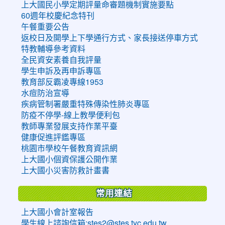
上大國民小學定期評量命審題機制實施要點
60週年校慶紀念特刊
午餐重要公告
返校日及開學上下學通行方式、家長接送停車方式
特教輔導參考資料
全民資安素養自我評量
學生申訴及再申訴專區
教育部反霸凌專線1953
水痘防治宣導
疾病管制署嚴重特殊傳染性肺炎專區
防疫不停學-線上教學便利包
教師專業發展支持作業平臺
健康促進評鑑專區
桃園市學校午餐教育資訊網
上大國小個資保護公開作業
上大國小災害防救計畫書
常用連結
上大國小會計室報告
學生線上諮詢信箱:stes2@stes.tyc.edu.tw