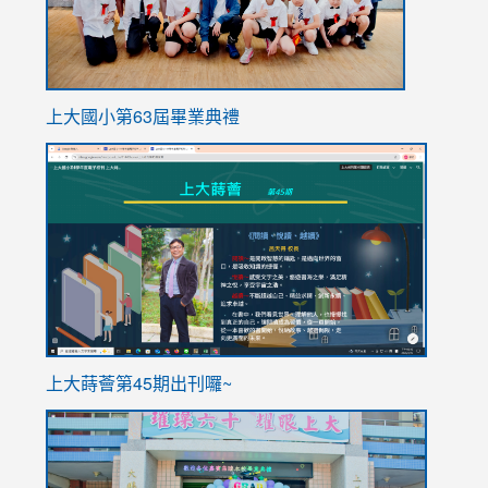
上大國小第63屆畢業典禮
link
link
to
to
https://sites.google.com/stes.tyc.edu.tw/113school
https
ink
上大蒔薈第45期出刊囉~
to
link
https://sites.google.com/stes.tyc.edu.tw/113school
to
https://