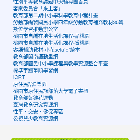
性別平等教育議題中央輔導團首頁
客家委員會「來上客」
教育部第二期中小學科學教育中程計畫
勞動部編製國民小學四年級勞動教育補充教材35篇
數位學習推動辦公室
桃園市自編在地生活化課程-品桃園
桃園市自編在地生活化課程-賞桃園
客語輔助教材-小花sefaˊeˋ繪本
教育部閩南語動畫網
教育部國民中小學課程與教學資源整合平臺
標準字體筆順學習網
ICRT
原住民語E樂園
桃園市原住民族部落大學電子書櫃
教育部紫錐花運動
臺灣教育研究資源網
性平、交安、健促專區
公視兒少教育資源網
:::