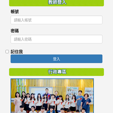
教師登入
帳號
密碼
記住我
登入
行政專區
link
to
https://