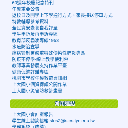
60週年校慶紀念特刊
午餐重要公告
返校日及開學上下學通行方式、家長接送停車方式
特教輔導參考資料
全民資安素養自我評量
學生申訴及再申訴專區
教育部反霸凌專線1953
水痘防治宣導
疾病管制署嚴重特殊傳染性肺炎專區
防疫不停學-線上教學便利包
教師專業發展支持作業平臺
健康促進評鑑專區
桃園市學校午餐教育資訊網
上大國小個資保護公開作業
上大國小災害防救計畫書
常用連結
上大國小會計室報告
學生線上諮詢信箱:stes2@stes.tyc.edu.tw
學務系統（成績）