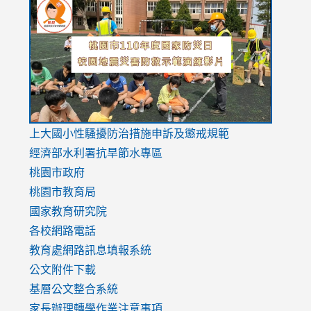
to
to
to
https://drive.google.com/file/d/1AXdrxzgdGrHK7k94y0
https:/
https:/
usp=sharing
v=hC_g
v=hC_g
link
上大國小性騷擾防治措施
申訴及懲戒規範
to
經濟部水利署抗旱節水專區
https://www.youtube.com/watch?
桃園市政府
v=mfpNykQ0g4M
桃園市教育局
國家教育研究院
各校網路電話
教育處網路訊息填報系統
公文附件下載
基層公文整合系統
家長辦理轉學作業注意事項