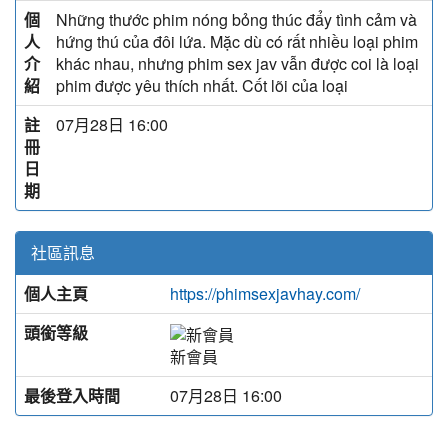
個
Những thước phim nóng bỏng thúc đẩy tình cảm và
人
hứng thú của đôi lứa. Mặc dù có rất nhiều loại phim
介
khác nhau, nhưng phim sex jav vẫn được coi là loại
紹
phim được yêu thích nhất. Cốt lõi của loại
註
07月28日 16:00
冊
日
期
社區訊息
個人主頁
https://phimsexjavhay.com/
頭銜等級
新會員
最後登入時間
07月28日 16:00