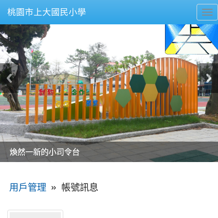
桃園市上大國民小學
To
nav
美麗的操場是我們活力的來源
美麗的操場是我們活力的來源
煥然一新的小司令台
煥然一新的小司令台
富含桃園埤塘田園風光意象的中廊
富含桃園埤塘田園風光意象的中廊
嶄新的中庭廣場
嶄新的中庭廣場
水生池生生不息
水生池生生不息
:::
»
帳號訊息
用戶管理