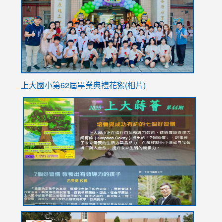
YfDQpp
usp=sha
上大國小第62屆畢
業典禮花絮(相片)
link
link
link
link
link
to
to
to
to
to
https://drive.google.com/file/d/1I-
https://sites.google.com/stes.tyc.edu.tw/113school
https:
https:
https:
YfDQppRvyMk686kIw6SBbssEIZ6WnT/view?
usp=sh
8M
usp=sharing
link
link
link