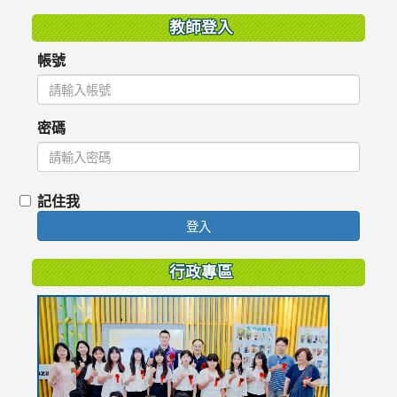
教師登入
帳號
密碼
記住我
登入
行政專區
link
to
https://