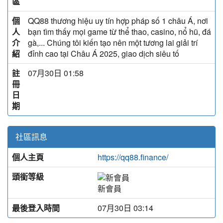
區
個
QQ88 thương hiệu uy tín hợp pháp số 1 châu Á, nơi
人
bạn tìm thấy mọi game từ thể thao, casino, nổ hũ, đá
介
gà,... Chúng tôi kiến tạo nên một tương lai giải trí
紹
đỉnh cao tại Châu Á 2025, giao dịch siêu tố
註
07月30日 01:58
冊
日
期
社區訊息
個人主頁
https://qq88.finance/
頭銜等級
新會員
最後登入時間
07月30日 03:14