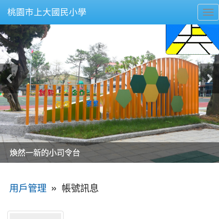
桃園市上大國民小學
To
nav
美麗的操場是我們活力的來源
美麗的操場是我們活力的來源
煥然一新的小司令台
煥然一新的小司令台
富含桃園埤塘田園風光意象的中廊
富含桃園埤塘田園風光意象的中廊
嶄新的中庭廣場
嶄新的中庭廣場
水生池生生不息
水生池生生不息
:::
»
帳號訊息
用戶管理