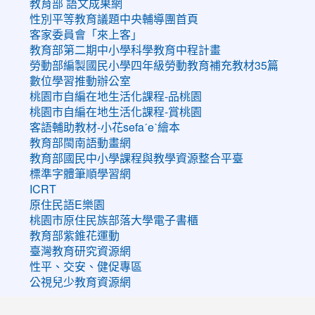
教育部 語文成果網
性別平等教育議題中央輔導團首頁
客家委員會「來上客」
教育部第二期中小學科學教育中程計畫
勞動部編製國民小學四年級勞動教育補充教材35篇
數位學習推動辦公室
桃園市自編在地生活化課程-品桃園
桃園市自編在地生活化課程-賞桃園
客語輔助教材-小花sefaˊeˋ繪本
教育部閩南語動畫網
教育部國民中小學課程與教學資源整合平臺
標準字體筆順學習網
ICRT
原住民語E樂園
桃園市原住民族部落大學電子書櫃
教育部紫錐花運動
臺灣教育研究資源網
性平、交安、健促專區
公視兒少教育資源網
:::