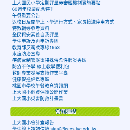
上大國民小學定期評量命審題機制實施要點
60週年校慶紀念特刊
午餐重要公告
返校日及開學上下學通行方式、家長接送停車方式
特教輔導參考資料
全民資安素養自我評量
學生申訴及再申訴專區
教育部反霸凌專線1953
水痘防治宣導
疾病管制署嚴重特殊傳染性肺炎專區
防疫不停學-線上教學便利包
教師專業發展支持作業平臺
健康促進評鑑專區
桃園市學校午餐教育資訊網
上大國小個資保護公開作業
上大國小災害防救計畫書
常用連結
上大國小會計室報告
學生線上諮詢信箱:stes2@stes.tyc.edu.tw