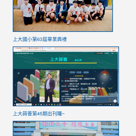
上大國小第63屆畢業典禮
link
link
to
to
https://sites.google.com/stes.tyc.edu.tw/113school
https
ink
上大蒔薈第45期出刊囉~
to
link
https://sites.google.com/stes.tyc.edu.tw/113school
to