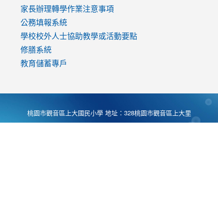
家長辦理轉學作業注意事項
公務填報系統
學校校外人士協助教學或活動要點
修膳系統
教育儲蓄專戶
桃園市觀音區上大國民小學 地址：328桃園市觀音區上大里
大湖路1段540號 電話:03-4901174 傳真:03-4900781 Desing
by
Zyinfo