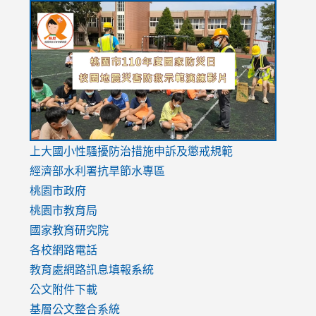
link
link
link
to
to
to
https://drive.google.com/file/d/1AXdrxzgdGrHK7k94y0
https:/
https:/
usp=sharing
v=hC_g
v=hC_g
link
上大國小性騷擾防治措施
申訴及懲戒規範
to
經濟部水利署抗旱節水專區
https://www.youtube.com/watch?
桃園市政府
v=mfpNykQ0g4M
桃園市教育局
國家教育研究院
各校網路電話
教育處網路訊息填報系統
公文附件下載
基層公文整合系統