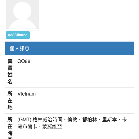
qq88financ
個人訊息
真
QQ88
實
姓
名
所
Vietnam
在
地
所
(GMT) 格林威治時間、倫敦、都柏林、里斯本、卡
在
薩布蘭卡、蒙羅維亞
時