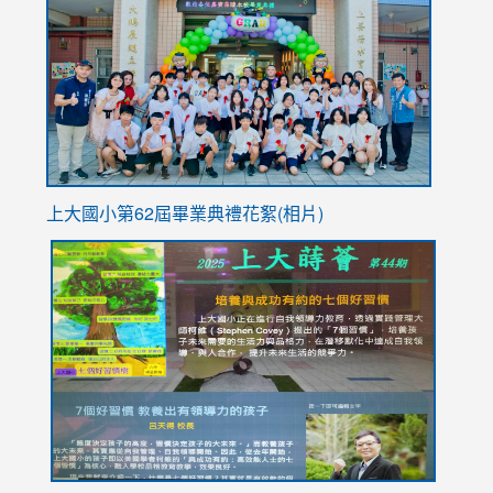
https://
YfDQpp
usp=sha
上大國小第62屆畢
業典禮花絮(相片)
link
link
link
link
link
to
to
to
to
to
https://drive.google.com/file/d/1I-
https://sites.google.com/stes.tyc.edu.tw/113school
https:
https:
https:
YfDQppRvyMk686kIw6SBbssEIZ6WnT/view?
usp=sh
8M
usp=sharing