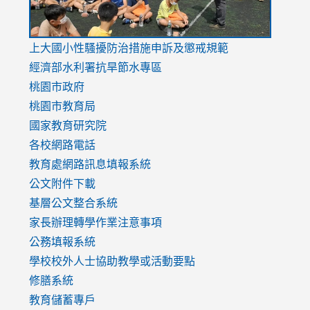
link
上大國小性騷擾防治措施
申訴及懲戒規範
to
經濟部水利署抗旱節水專區
https://www.youtube.com/watch?
桃園市政府
v=mfpNykQ0g4M
桃園市教育局
國家教育研究院
各校網路電話
教育處網路訊息填報系統
公文附件下載
基層公文整合系統
家長辦理轉學作業注意事項
公務填報系統
學校校外人士協助教學或活動要點
修膳系統
教育儲蓄專戶