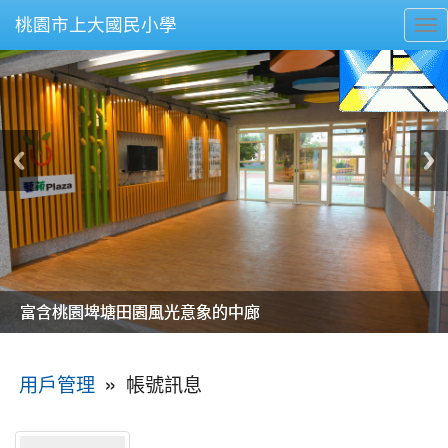
桃園市上大國民小學
To
nav
美麗的操場是我們活力的來源
美麗的操場是我們活力的來源
煥然一新的小司令台
煥然一新的小司令台
富含桃園埤塘田園風光意象的中廊
富含桃園埤塘田園風光意象的中廊
嶄新的中庭廣場
嶄新的中庭廣場
水生池生生不息
水生池生生不息
:::
»
帳號訊息
用戶管理