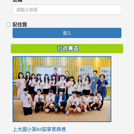
記住我
登入
行政專區
link
to
https://
上大國小第63屆畢業典禮