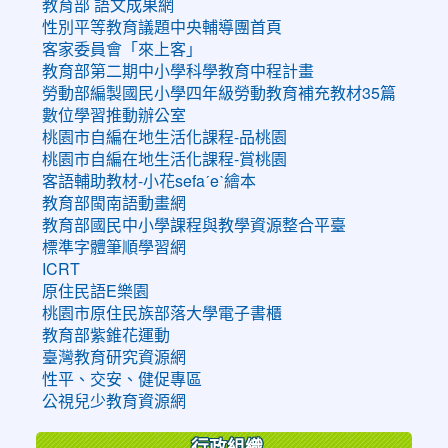
教育部 語文成果網
性別平等教育議題中央輔導團首頁
客家委員會「來上客」
教育部第二期中小學科學教育中程計畫
勞動部編製國民小學四年級勞動教育補充教材35篇
數位學習推動辦公室
桃園市自編在地生活化課程-品桃園
桃園市自編在地生活化課程-賞桃園
客語輔助教材-小花sefaˊeˋ繪本
教育部閩南語動畫網
教育部國民中小學課程與教學資源整合平臺
標準字體筆順學習網
ICRT
原住民語E樂園
桃園市原住民族部落大學電子書櫃
教育部紫錐花運動
臺灣教育研究資源網
性平、交安、健促專區
公視兒少教育資源網
行政組織