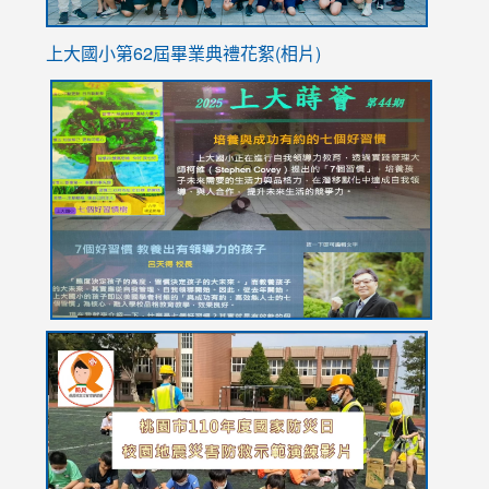
上大國小第62屆畢
業典禮花絮(相片)
link
link
link
link
link
to
to
to
to
to
https://drive.google.com/file/d/1I-
https://sites.google.com/stes.tyc.edu.tw/113school
https:
https:
https:
YfDQppRvyMk686kIw6SBbssEIZ6WnT/view?
usp=sh
8M
usp=sharing
link
link
link
to
to
to
https://drive.google.com/file/d/1AXdrxzgdGrHK7k94y0
https:/
https:/
usp=sharing
v=hC_g
v=hC_g