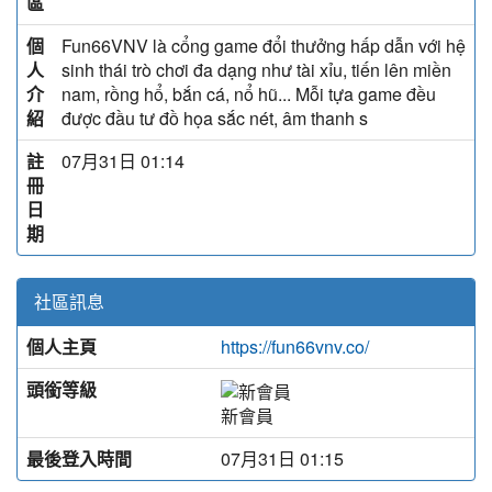
區
個
Fun66VNV là cổng game đổi thưởng hấp dẫn với hệ
人
sinh thái trò chơi đa dạng như tài xỉu, tiến lên miền
介
nam, rồng hổ, bắn cá, nổ hũ... Mỗi tựa game đều
紹
được đầu tư đồ họa sắc nét, âm thanh s
註
07月31日 01:14
冊
日
期
社區訊息
個人主頁
https://fun66vnv.co/
頭銜等級
新會員
最後登入時間
07月31日 01:15