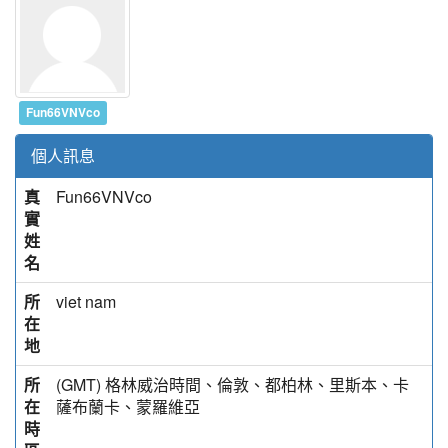
Fun66VNVco
個人訊息
真
Fun66VNVco
實
姓
名
所
viet nam
在
地
所
(GMT) 格林威治時間、倫敦、都柏林、里斯本、卡
在
薩布蘭卡、蒙羅維亞
時