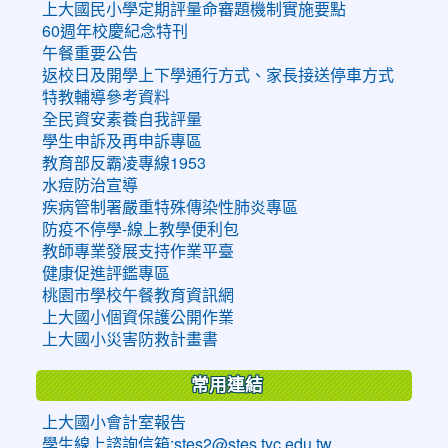
上大國民小學定期評量命審題機制實施要點
60週年校慶紀念特刊
午餐重要公告
返校日及開學上下學通行方式、家長接送停車方式
特教輔導參考資料
全民資安素養自我評量
學生申訴及再申訴專區
教育部反霸凌專線1953
水痘防治宣導
疾病管制署嚴重特殊傳染性肺炎專區
防疫不停學-線上教學便利包
教師專業發展支持作業平臺
健康促進評鑑專區
桃園市學校午餐教育資訊網
上大國小個資保護公開作業
上大國小災害防救計畫書
常用連結
上大國小會計室報告
學生線上諮詢信箱:stes2@stes.tyc.edu.tw