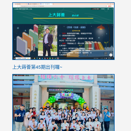
link
link
to
to
https://sites.google.com/stes.tyc.edu.tw/113school
https
ink
上大蒔薈第45期出刊囉~
to
link
https://sites.google.com/stes.tyc.edu.tw/113school
to
https://
YfDQpp
usp=sha