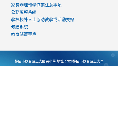
家長辦理轉學作業注意事項
公務填報系統
學校校外人士協助教學或活動要點
修膳系統
教育儲蓄專戶
桃園市觀音區上大國民小學 地址：328桃園市觀音區上大里
大湖路1段540號 電話:03-4901174 傳真:03-4900781 Desing
by
Zyinfo