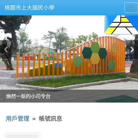
桃園市上大國民小學
To
nav
美麗的操場是我們活力的來源
美麗的操場是我們活力的來源
煥然一新的小司令台
煥然一新的小司令台
富含桃園埤塘田園風光意象的中廊
富含桃園埤塘田園風光意象的中廊
嶄新的中庭廣場
嶄新的中庭廣場
水生池生生不息
水生池生生不息
:::
»
帳號訊息
用戶管理