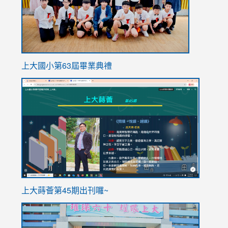
上大國小第63屆畢業典禮
link
link
to
to
https://sites.google.com/stes.tyc.edu.tw/113school
https
ink
上大蒔薈第45期出刊囉~
to
link
https://sites.google.com/stes.tyc.edu.tw/113school
to