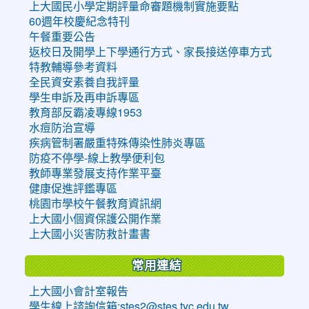
上大國民小學定期評量命審題機制實施要點
60週年校慶紀念特刊
午餐重要公告
返校日及開學上下學通行方式、家長接送停車方式
特教輔導參考資料
全民資安素養自我評量
學生申訴及再申訴專區
教育部反霸凌專線1953
水痘防治宣導
疾病管制署嚴重特殊傳染性肺炎專區
防疫不停學-線上教學便利包
教師專業發展支持作業平臺
健康促進評鑑專區
桃園市學校午餐教育資訊網
上大國小個資保護公開作業
上大國小災害防救計畫書
常用連結
上大國小會計室報告
學生線上諮詢信箱:stes2@stes.tyc.edu.tw