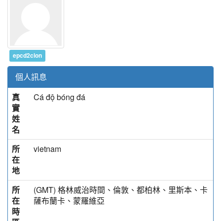
epcd2clon
個人訊息
真
Cá độ bóng đá
實
姓
名
所
vietnam
在
地
所
(GMT) 格林威治時間、倫敦、都柏林、里斯本、卡
在
薩布蘭卡、蒙羅維亞
時