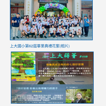
https://
YfDQpp
usp=sha
上大國小第62屆畢
業典禮花絮(相片)
link
link
link
link
link
to
to
to
to
to
https://drive.google.com/file/d/1I-
https://sites.google.com/stes.tyc.edu.tw/113school
https:
https:
https:
YfDQppRvyMk686kIw6SBbssEIZ6WnT/view?
usp=sh
8M
usp=sharing