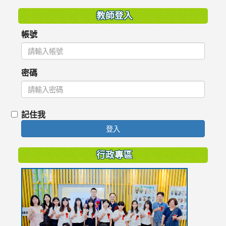
教師登入
帳號
密碼
記住我
登入
行政專區
link
to
https://