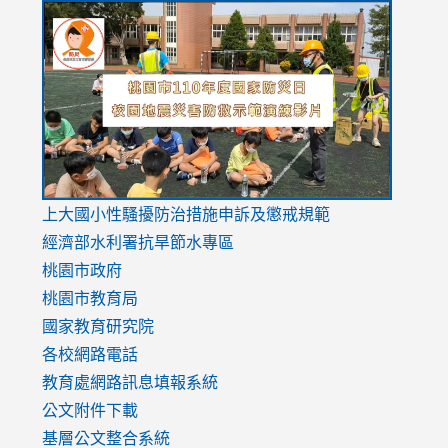
link
link
link
to
to
to
https://drive.google.com/file/d/1AXdrxzgdGrHK7k94y0
https:/
https:/
usp=sharing
v=hC_g
v=hC_g
link
上大國小性騷擾防治措施
申訴及懲戒規範
to
經濟部水利署抗旱節水專區
https://www.youtube.com/watch?
桃園市政府
v=mfpNykQ0g4M
桃園市教育局
國家教育研究院
各校網路電話
教育處網路訊息填報系統
公文附件下載
基層公文整合系統