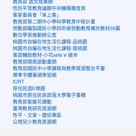
教育部 語文成果網
性別平等教育議題中央輔導團首頁
客家委員會「來上客」
教育部第二期中小學科學教育中程計畫
勞動部編製國民小學四年級勞動教育補充教材35篇
數位學習推動辦公室
桃園市自編在地生活化課程-品桃園
桃園市自編在地生活化課程-賞桃園
客語輔助教材-小花sefaˊeˋ繪本
教育部閩南語動畫網
教育部國民中小學課程與教學資源整合平臺
標準字體筆順學習網
ICRT
原住民語E樂園
桃園市原住民族部落大學電子書櫃
教育部紫錐花運動
臺灣教育研究資源網
性平、交安、健促專區
公視兒少教育資源網
:::