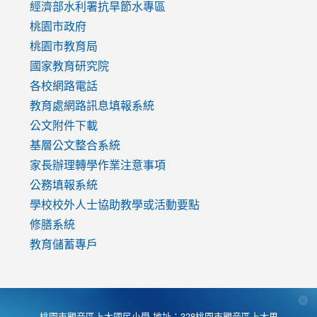
to
經濟部水利署抗旱節水專區
https://www.youtube.com/watch?
桃園市政府
v=mfpNykQ0g4M
桃園市教育局
國家教育研究院
各校網路電話
教育處網路訊息填報系統
公文附件下載
基層公文整合系統
家長辦理轉學作業注意事項
公務填報系統
學校校外人士協助教學或活動要點
修膳系統
教育儲蓄專戶
桃園市觀音區上大國民小學 地址：328桃園市觀音區上大里