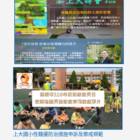
to
to
to
to
to
https://drive.google.com/file/d/1I-
https://sites.google.com/stes.tyc.edu.tw/113school
https:
https:
https:
YfDQppRvyMk686kIw6SBbssEIZ6WnT/view?
usp=sh
8M
usp=sharing
link
link
link
to
to
to
https://drive.google.com/file/d/1AXdrxzgdGrHK7k94y0
https:/
https:/
usp=sharing
v=hC_g
v=hC_g
link
上大國小性騷擾防治措施
申訴及懲戒規範