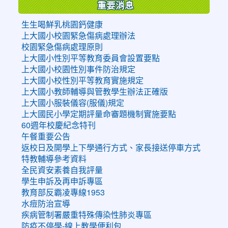
重要消息
生生喝鮮乳桃園鈣健康
上大國小校園緊急傷病處理辦法
校園緊急傷病處理原則
上大國小性別平等教育委員會設置要點
上大國小校園性別事件防治規定
上大國小校性別平等教育實施規定
上大國小教師輔導與管教學生辦法正確版
上大國小服裝儀容(服儀)規定
上大國民小學定期評量命審題機制實施要點
60週年校慶紀念特刊
午餐重要公告
返校日及開學上下學通行方式、家長接送停車方式
特教輔導參考資料
全民資安素養自我評量
學生申訴及再申訴專區
教育部反霸凌專線1953
水痘防治宣導
疾病管制署嚴重特殊傳染性肺炎專區
防疫不停學-線上教學便利包