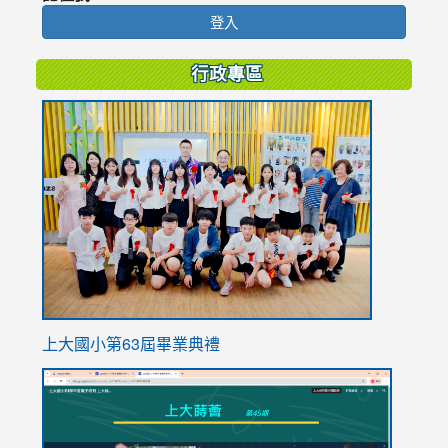
登入
行政專區
link
to
https://
上大國小第63屆畢業典禮
link
link
to
to
https://sites.google.com/stes.tyc.edu.tw/113school
https