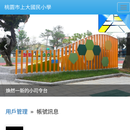
桃園市上大國民小學
To
nav
美麗的操場是我們活力的來源
美麗的操場是我們活力的來源
煥然一新的小司令台
煥然一新的小司令台
富含桃園埤塘田園風光意象的中廊
富含桃園埤塘田園風光意象的中廊
嶄新的中庭廣場
嶄新的中庭廣場
水生池生生不息
水生池生生不息
:::
»
帳號訊息
用戶管理