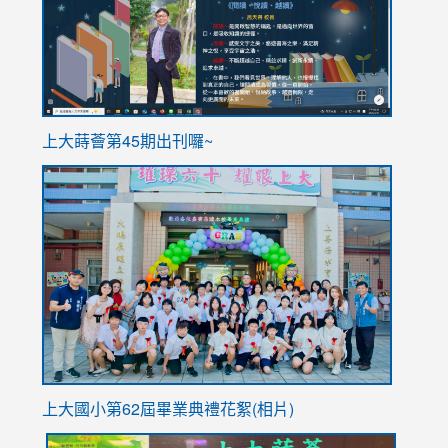
ink
上大蒔薈第45期出刊囉~
to
link
https://sites.google.com/stes.tyc.edu.tw/113school
to
https://
YfDQpp
usp=sha
上大國小第62屆畢
業典禮花絮(相片)
link
link
link
link
link