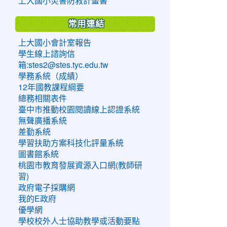
上大國小災害防救計畫書
常用連結
上大國小會計室報告
學生線上諮詢信
箱:stes2@stes.tyc.edu.tw
學務系統（成績）
12年國教課程綱要
總務相關表件
臺中市推動校園閱讀線上認證系統
無聲廣播系統
差勤系統
學習扶助方案科技化評量系統
圖書館系統
桃園市教育發展資源入口網(教師研
習)
政府電子採購網
我的E政府
優學網
學校校外人士協助教學或活動要點