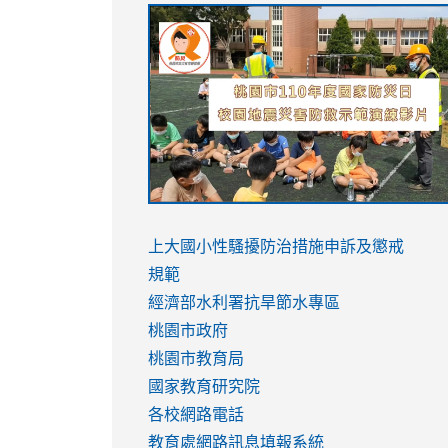
link
link
link
link
to
to
to
to
https://sites.google.com/stes.tyc.ed
https://drive.google.com/file/d/1AXdr
https://youtu.be/jJOMVWY3-
https://drive.google.com/file/d/1AXdr
usp=sharing
8M
usp=sharing
link
link
to
to
link
上大國小性騷擾防治措施
申訴及懲戒
https://www.youtube.com/watch?
https://www.youtube.com/watch?
to
規範
v=hC_gdZndU9s
v=hC_gdZndU9s
https://www.youtube.com/watch?
經濟部水利署抗旱節水專區
v=mfpNykQ0g4M
桃園市政府
桃園市教育局
國家教育研究院
各校網路電話
教育處網路訊息填報系統