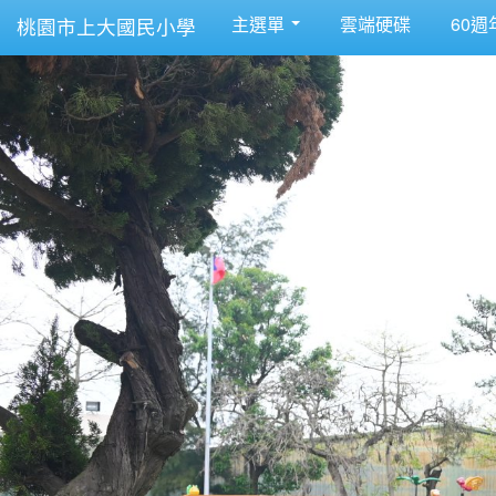
主選單
雲端硬碟
60週
桃園市上大國民小學