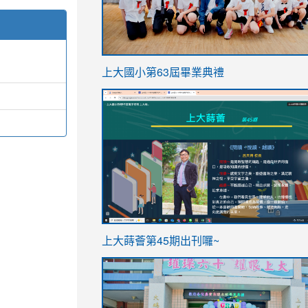
link
上大國小第63屆畢業典禮
to
link
https://sites.google.com/stes.t
to
https://sites.google.com/stes.tyc.ed
ink
link
上大蒔薈第45期出刊囉~
to
to
https://sites.google.com/stes.tyc.ed
https://sites.google.com/stes.t