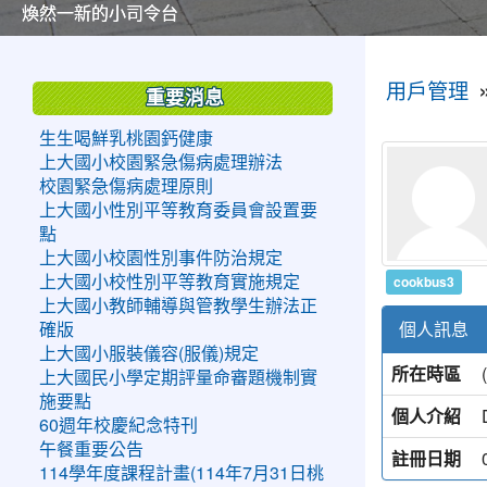
美麗的操場是我們活力的來源
美麗的操場是我們活力的來源
煥然一新的小司令台
煥然一新的小司令台
富含桃園埤塘田園風光意象的中廊
富含桃園埤塘田園風光意象的中廊
嶄新的中庭廣場
嶄新的中庭廣場
水生池生生不息
水生池生生不息
:::
:::
用戶管理
重要消息
生生喝鮮乳桃園鈣健康
上大國小校園緊急傷病處理辦法
校園緊急傷病處理原則
上大國小性別平等教育委員會設置要
點
上大國小校園性別事件防治規定
cookbus3
上大國小校性別平等教育實施規定
上大國小教師輔導與管教學生辦法正
個人訊息
確版
上大國小服裝儀容(服儀)規定
所在時區
上大國民小學定期評量命審題機制實
施要點
個人介紹
60週年校慶紀念特刊
午餐重要公告
註冊日期
114學年度課程計畫(114年7月31日桃