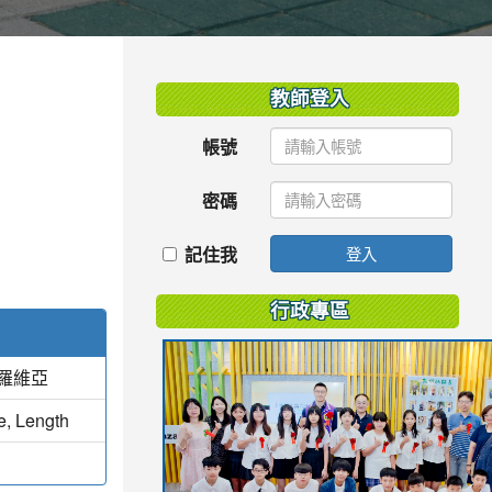
:::
教師登入
帳號
密碼
記住我
登入
行政專區
蒙羅維亞
e, Length