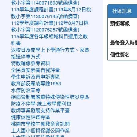
教小字第1140071603號函備查)
113學年度課程計畫(113年8月12日桃
社區訊息
教小字第1130076145號函備查)
頭銜等級
112學年度課程計畫(112年8月7日桃
教小字第1120075257號函備查)
115學年度各年級領域科目選用之教
最後登入時
科書
返校日及開學上下學通行方式、家長
個性簽名
接送停車方式
特教輔導參考資料
全民資安素養自我評量
學生申訴及再申訴專區
教育部反霸凌專線1953
水痘防治宣導
疾病管制署嚴重特殊傳染性肺炎專區
防疫不停學-線上教學便利包
教師專業發展支持作業平臺
健康促進評鑑專區
桃園市學校午餐教育資訊網
上大國小個資保護公開作業