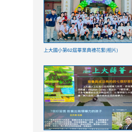
link
上大國小第62屆畢
業典禮花絮(相片)
to
link
link
https://drive.google.com/file/d/1I-
to
to
YfDQppRvyMk686kIw6SBbssEIZ6WnT/vi
https://drive.google.com/file/d/1I-
https://sites.google.com/stes.tyc.ed
usp=sharing
YfDQppRvyMk686kIw6SBbssEIZ6WnT/vi
usp=sharing