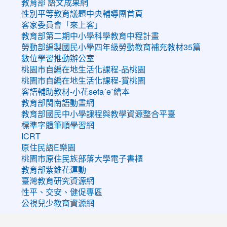
教育部 語文成果網
性別平等教育議題中央輔導團首頁
客家委員會「來上客」
教育部第二期中小學科學教育中程計畫
勞動部編製國民小學四年級勞動教育補充教材35篇
數位學習推動辦公室
桃園市自編在地生活化課程-品桃園
桃園市自編在地生活化課程-賞桃園
客語輔助教材-小花sefaˊeˋ繪本
教育部閩南語動畫網
教育部國民中小學課程與教學資源整合平臺
標準字體筆順學習網
ICRT
原住民語E樂園
桃園市原住民族部落大學電子書櫃
教育部紫錐花運動
臺灣教育研究資源網
性平、交安、健促專區
公視兒少教育資源網
:::