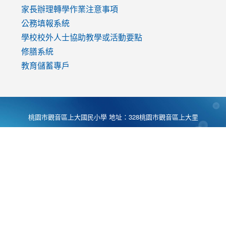
家長辦理轉學作業注意事項
公務填報系統
學校校外人士協助教學或活動要點
修膳系統
教育儲蓄專戶
桃園市觀音區上大國民小學 地址：328桃園市觀音區上大里
大湖路1段540號 電話:03-4901174 傳真:03-4900781 Desing
by
Zyinfo