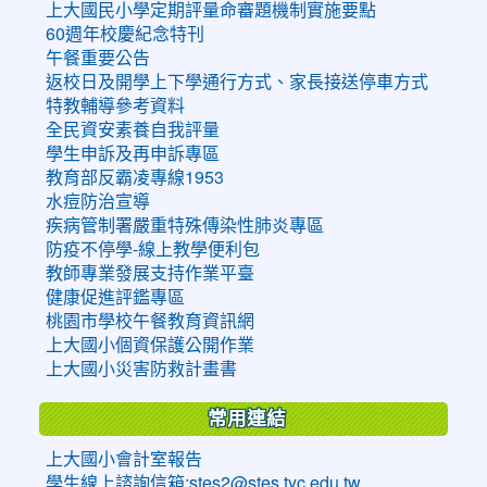
上大國民小學定期評量命審題機制實施要點
60週年校慶紀念特刊
午餐重要公告
返校日及開學上下學通行方式、家長接送停車方式
特教輔導參考資料
全民資安素養自我評量
學生申訴及再申訴專區
教育部反霸凌專線1953
水痘防治宣導
疾病管制署嚴重特殊傳染性肺炎專區
防疫不停學-線上教學便利包
教師專業發展支持作業平臺
健康促進評鑑專區
桃園市學校午餐教育資訊網
上大國小個資保護公開作業
上大國小災害防救計畫書
常用連結
上大國小會計室報告
學生線上諮詢信箱:stes2@stes.tyc.edu.tw