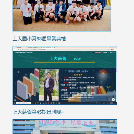
上大國小第63屆畢業典禮
link
link
to
to
https://sites.google.com/stes.tyc.edu.tw/113school
https
ink
上大蒔薈第45期出刊囉~
to
link
https://sites.google.com/stes.tyc.edu.tw/113school
to