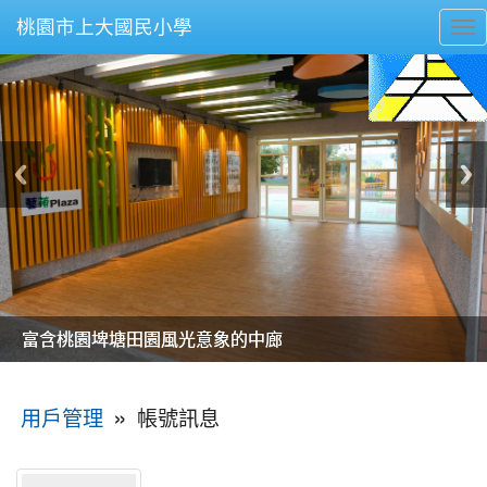
桃園市上大國民小學
To
nav
美麗的操場是我們活力的來源
美麗的操場是我們活力的來源
煥然一新的小司令台
煥然一新的小司令台
富含桃園埤塘田園風光意象的中廊
富含桃園埤塘田園風光意象的中廊
嶄新的中庭廣場
嶄新的中庭廣場
水生池生生不息
水生池生生不息
:::
»
帳號訊息
用戶管理