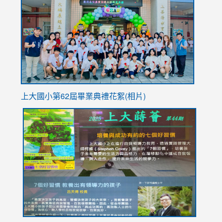
https://
YfDQpp
usp=sha
上大國小第62屆畢
業典禮花絮(相片)
link
link
link
link
link
to
to
to
to
to
https://drive.google.com/file/d/1I-
https://sites.google.com/stes.tyc.edu.tw/113school
https:
https:
https:
YfDQppRvyMk686kIw6SBbssEIZ6WnT/view?
usp=sh
8M
usp=sharing