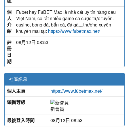
區
個
F8bet hay F8BET Max là nhà cái uy tín hàng đầu
人
Việt Nam, có rất nhiều game cá cược trực tuyến.
介
casino, bóng đá, bắn cá, đá gà,...thường xuyên
紹
khuyến mãi tại:
https://www.f8betmax.net/
註
08月12日 08:53
冊
日
期
社區訊息
個人主頁
https://www.f8betmax.net/
頭銜等級
新會員
最後登入時間
08月12日 08:53