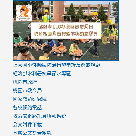
link
link
link
to
to
to
https://drive.google.com/file/d/1AXdrxzgdGrHK7k94y0
https:/
https:/
usp=sharing
v=hC_g
v=hC_g
link
上大國小性騷擾防治措施
申訴及懲戒規範
to
經濟部水利署抗旱節水專區
https://www.youtube.com/watch?
桃園市政府
v=mfpNykQ0g4M
桃園市教育局
國家教育研究院
各校網路電話
教育處網路訊息填報系統
公文附件下載
基層公文整合系統