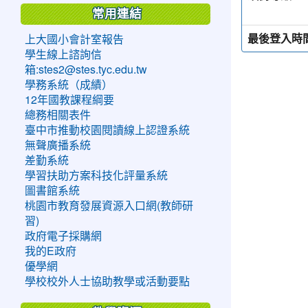
常用連結
最後登入時
上大國小會計室報告
學生線上諮詢信
箱:stes2@stes.tyc.edu.tw
學務系統（成績）
12年國教課程綱要
總務相關表件
臺中市推動校園閱讀線上認證系統
無聲廣播系統
差勤系統
學習扶助方案科技化評量系統
圖書館系統
桃園市教育發展資源入口網(教師研
習)
政府電子採購網
我的E政府
優學網
學校校外人士協助教學或活動要點