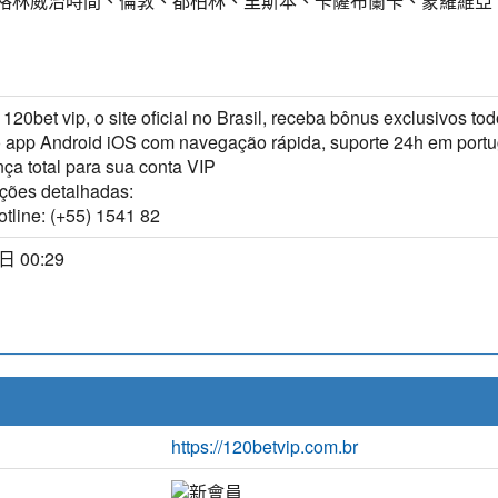
T) 格林威治時間、倫敦、都柏林、里斯本、卡薩布蘭卡、蒙羅維亞
120bet vip, o site oficial no Brasil, receba bônus exclusivos tod
 o app Android iOS com navegação rápida, suporte 24h em port
ça total para sua conta VIP
ções detalhadas:
tline: (+55) 1541 82
日 00:29
https://120betvip.com.br