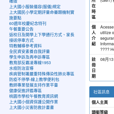
所
(GM
確版
在
上大國小服裝儀容(服儀)規定
時
上大國民小學定期評量命審題機制實
區
施要點
60週年校慶紀念特刊
個
Acesse 
午餐重要公告
人
utilize
返校日及開學上下學通行方式、家長
介
seguran
接送停車方式
紹
Informa
特教輔導參考資料
???? Ho
全民資安素養自我評量
學生申訴及再申訴專區
註
08月13
教育部反霸凌專線1953
冊
水痘防治宣導
日
疾病管制署嚴重特殊傳染性肺炎專區
期
防疫不停學-線上教學便利包
教師專業發展支持作業平臺
健康促進評鑑專區
社區訊息
桃園市學校午餐教育資訊網
個人主頁
上大國小個資保護公開作業
上大國小災害防救計畫書
頭銜等級