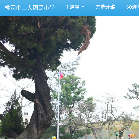
主選單
雲端硬碟
60週
桃園市上大國民小學