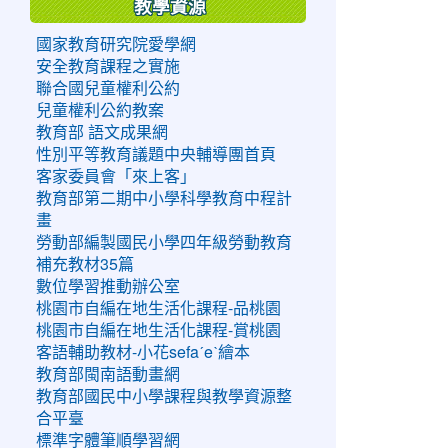
教學資源
國家教育研究院愛學網
安全教育課程之實施
聯合國兒童權利公約
兒童權利公約教案
教育部 語文成果網
性別平等教育議題中央輔導團首頁
客家委員會「來上客」
教育部第二期中小學科學教育中程計
畫
勞動部編製國民小學四年級勞動教育
補充教材35篇
數位學習推動辦公室
桃園市自編在地生活化課程-品桃園
桃園市自編在地生活化課程-賞桃園
客語輔助教材-小花sefaˊeˋ繪本
教育部閩南語動畫網
教育部國民中小學課程與教學資源整
合平臺
標準字體筆順學習網