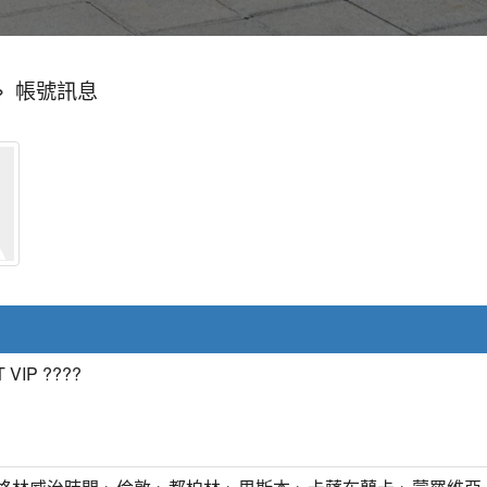
»
帳號訊息
 VIP ????