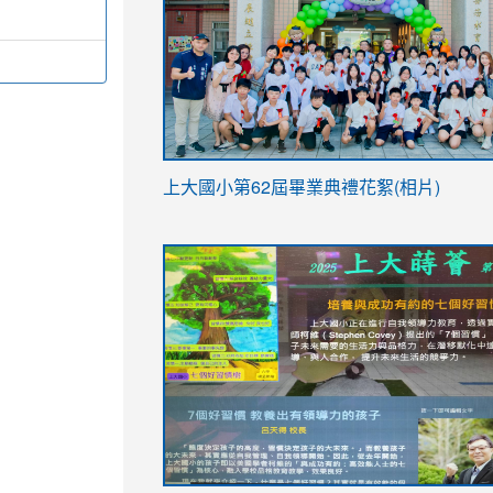
link
上大國小第62屆畢
業典禮花絮(相片)
to
link
link
https://drive.google.com/file/d/1I-
to
to
YfDQppRvyMk686kIw6SBbssEIZ6WnT/vi
https://drive.google.com/file/d/1I-
https://sites.google.com/stes.tyc.ed
usp=sharing
YfDQppRvyMk686kIw6SBbssEIZ6WnT/vi
usp=sharing