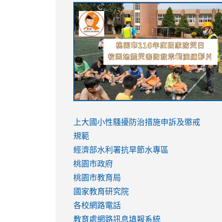
link
link
link
link
to
to
to
to
https://sites.google.com/stes.tyc.ed
https://drive.google.com/file/d/1AXdr
https://youtu.be/jJOMVWY3-
https://drive.google.com/file/d/1AXdr
usp=sharing
8M
usp=sharing
link
link
to
to
link
上大國小性騷擾防治措施
申訴及懲戒
https://www.youtube.com/watch?
https://www.youtube.com/watch?
to
規範
v=hC_gdZndU9s
v=hC_gdZndU9s
https://www.youtube.com/watch?
經濟部水利署抗旱節水專區
v=mfpNykQ0g4M
桃園市政府
桃園市教育局
國家教育研究院
各校網路電話
教育處網路訊息填報系統