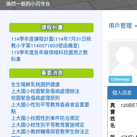
美麗的操場是我們活力的來源
美麗的操場是我們活力的來源
煥然一新的小司令台
煥然一新的小司令台
富含桃園埤塘田園風光意象的中廊
富含桃園埤塘田園風光意象的中廊
嶄新的中庭廣場
嶄新的中庭廣場
水生池生生不息
水生池生生不息
:::
:::
用戶管理
課程計畫
114學年度課程計畫(114年7月31日桃
教小字第1140071603號函備查)
115學年度各年級領域科目選用之教
科書
重要消息
120betvipc
生生喝鮮乳桃園鈣健康
上大國小校園緊急傷病處理辦法
個人訊息
校園緊急傷病處理原則
真
120BET
上大國小性別平等教育委員會設置要
實
點
姓
上大國小校園性別事件防治規定
名
上大國小校性別平等教育實施規定
上大國小教師輔導與管教學生辦法正