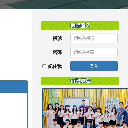
:::
教師登入
帳號
密碼
記住我
登入
行政專區