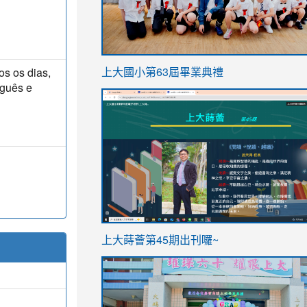
link
os os dias,
上大國小第63屆畢業典禮
to
uguês e
link
https://sites.google.com/stes.t
to
https://sites.google.com/stes.tyc.ed
ink
link
上大蒔薈第45期出刊囉~
to
to
https://sites.google.com/stes.tyc.ed
https://sites.google.com/stes.t