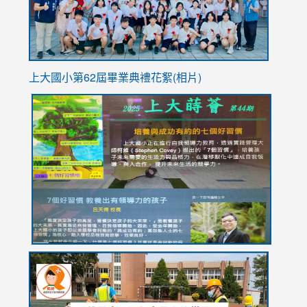
上大國小第62屆畢
業典禮花絮(相片)
link
link
link
link
link
to
to
to
to
to
https://drive.google.com/file/d/1I-
https://sites.google.com/stes.tyc.edu.tw/113school
https:
https:
https:
YfDQppRvyMk686kIw6SBbssEIZ6WnT/view?
usp=sh
8M
usp=sharing
link
link
link
to
to
to
https://drive.google.com/file/d/1AXdrxzgdGrHK7k94y0
https:/
https:/