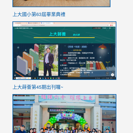
上大國小第63屆畢業典禮
link
link
to
to
https://sites.google.com/stes.tyc.edu.tw/113school
https
ink
上大蒔薈第45期出刊囉~
to
link
https://sites.google.com/stes.tyc.edu.tw/113school
to
https://
YfDQpp
usp=sha