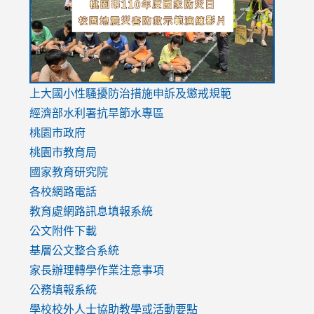
usp=sharing
v=hC_g
v=hC_g
link
上大國小性騷擾防治措施
申訴及懲戒規範
to
經濟部水利署抗旱節水專區
https://www.youtube.com/watch?
桃園市政府
v=mfpNykQ0g4M
桃園市教育局
國家教育研究院
各校網路電話
教育處網路訊息填報系統
公文附件下載
基層公文整合系統
家長辦理轉學作業注意事項
公務填報系統
學校校外人士協助教學或活動要點