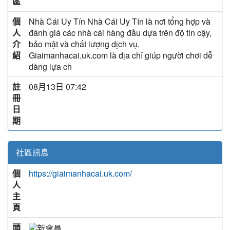
區
個
Nhà Cái Uy Tín Nhà Cái Uy Tín là nơi tổng hợp và
人
đánh giá các nhà cái hàng đầu dựa trên độ tin cậy,
介
bảo mật và chất lượng dịch vụ.
紹
Giaimanhacai.uk.com là địa chỉ giúp người chơi dễ
dàng lựa ch
註
08月13日 07:42
冊
日
期
社區訊息
個
https://giaimanhacai.uk.com/
人
主
頁
頭