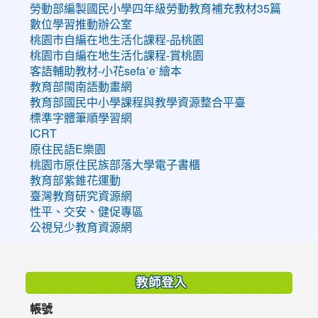
勞動部編製國民小學四年級勞動教育補充教材35篇
數位學習推動辦公室
桃園市自編在地生活化課程-品桃園
桃園市自編在地生活化課程-賞桃園
客語輔助教材-小花sefaˊeˋ繪本
教育部閩南語動畫網
教育部國民中小學課程與教學資源整合平臺
標準字體筆順學習網
ICRT
原住民語E樂園
桃園市原住民族部落大學電子書櫃
教育部紫錐花運動
臺灣教育研究資源網
性平、交安、健促專區
公視兒少教育資源網
:::
教師登入
帳號