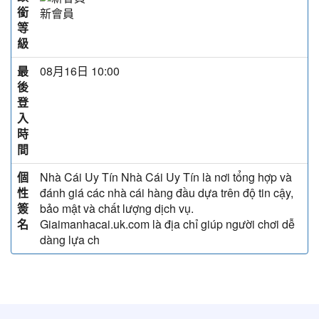
銜
新會員
等
級
最
08月16日 10:00
後
登
入
時
間
個
Nhà Cái Uy Tín Nhà Cái Uy Tín là nơi tổng hợp và
性
đánh giá các nhà cái hàng đầu dựa trên độ tin cậy,
簽
bảo mật và chất lượng dịch vụ.
名
Giaimanhacai.uk.com là địa chỉ giúp người chơi dễ
dàng lựa ch
:::