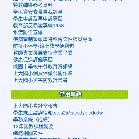
特教輔導參考資料
全民資安素養自我評量
學生申訴及再申訴專區
教育部反霸凌專線1953
水痘防治宣導
疾病管制署嚴重特殊傳染性肺炎專區
防疫不停學-線上教學便利包
教師專業發展支持作業平臺
健康促進評鑑專區
桃園市學校午餐教育資訊網
上大國小個資保護公開作業
上大國小災害防救計畫書
常用連結
上大國小會計室報告
學生線上諮詢信箱:stes2@stes.tyc.edu.tw
學務系統（成績）
12年國教課程綱要
總務相關表件