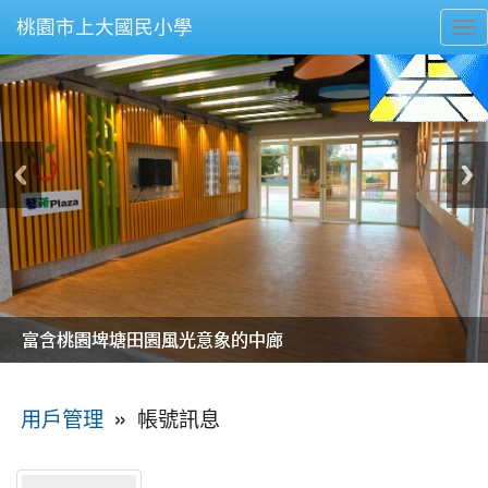
桃園市上大國民小學
To
nav
美麗的操場是我們活力的來源
美麗的操場是我們活力的來源
煥然一新的小司令台
煥然一新的小司令台
富含桃園埤塘田園風光意象的中廊
富含桃園埤塘田園風光意象的中廊
嶄新的中庭廣場
嶄新的中庭廣場
水生池生生不息
水生池生生不息
:::
»
帳號訊息
用戶管理