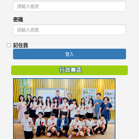
密碼
記住我
登入
行政專區
link
to
https://