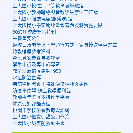
上大國小校性別平等教育實施規定
上大國小教師輔導與管教學生辦法正確版
上大國小服裝儀容(服儀)規定
上大國民小學定期評量命審題機制實施要點
60週年校慶紀念特刊
午餐重要公告
返校日及開學上下學通行方式、家長接送停車方式
特教輔導參考資料
全民資安素養自我評量
學生申訴及再申訴專區
教育部反霸凌專線1953
水痘防治宣導
疾病管制署嚴重特殊傳染性肺炎專區
防疫不停學-線上教學便利包
教師專業發展支持作業平臺
健康促進評鑑專區
桃園市學校午餐教育資訊網
上大國小個資保護公開作業
上大國小災害防救計畫書