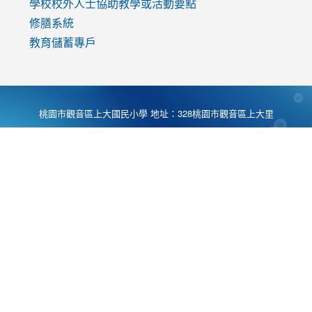
學校校外人士協助教學或活動要點
修膳系統
教育儲蓄專戶
桃園市觀音區上大國民小學 地址：328桃園市觀音區上大里
大湖路1段540號 電話:03-4901174 傳真:03-4900781 Desing
by
Zyinfo