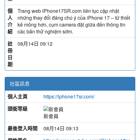
個
Trang web iPhone17SR.com liên tục cập nhật
人
những thay đổi đáng chú ý của iPhone 17 – từ thiết
介
kế mỏng hơn, cụm camera đặt giữa đến thông tin
紹
các bản thử nghiệm sớm.
註
08月14日 09:12
冊
日
期
社區訊息
個人主頁
https://iphone17sr.com/
頭銜等級
新會員
最後登入時間
08月14日 09:13