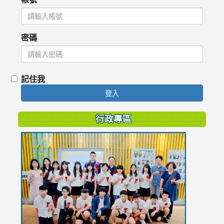
密碼
記住我
登入
行政專區
link
to
https://