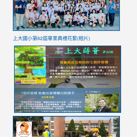
usp=sha
上大國小第62屆畢
業典禮花絮(相片)
link
link
link
link
link
to
to
to
to
to
https://drive.google.com/file/d/1I-
https://sites.google.com/stes.tyc.edu.tw/113school
https:
https:
https:
YfDQppRvyMk686kIw6SBbssEIZ6WnT/view?
usp=sh
8M
usp=sharing
link
link
link
to
to
to
https://drive.google.com/file/d/1AXdrxzgdGrHK7k94y0
https:/
https:/