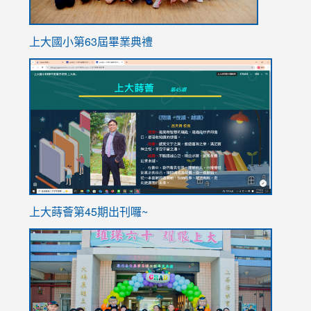
上大國小第63屆畢業典禮
link
link
to
to
https://sites.google.com/stes.tyc.edu.tw/113school
https
ink
上大蒔薈第45期出刊囉~
to
link
https://sites.google.com/stes.tyc.edu.tw/113school
to
https://
YfDQpp