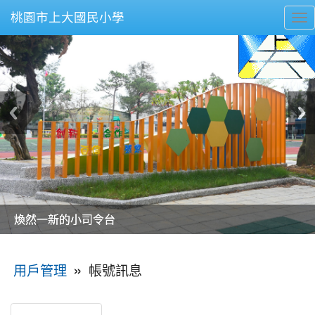
桃園市上大國民小學
To
nav
美麗的操場是我們活力的來源
美麗的操場是我們活力的來源
煥然一新的小司令台
煥然一新的小司令台
富含桃園埤塘田園風光意象的中廊
富含桃園埤塘田園風光意象的中廊
嶄新的中庭廣場
嶄新的中庭廣場
水生池生生不息
水生池生生不息
:::
»
帳號訊息
用戶管理