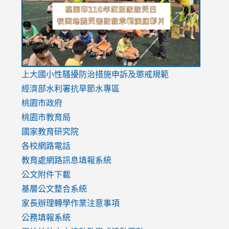
usp=sharing
v=hC_g
v=hC_g
link
上大國小性騷擾防治措施
申訴及懲戒規範
to
經濟部水利署抗旱節水專區
https://www.youtube.com/watch?
桃園市政府
v=mfpNykQ0g4M
桃園市教育局
國家教育研究院
各校網路電話
教育處網路訊息填報系統
公文附件下載
基層公文整合系統
家長辦理轉學作業注意事項
公務填報系統