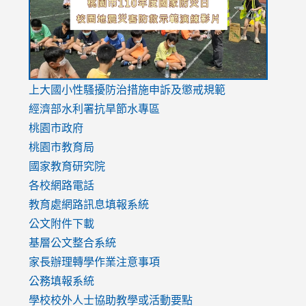
usp=sharing
v=hC_g
v=hC_g
link
上大國小性騷擾防治措施
申訴及懲戒規範
to
經濟部水利署抗旱節水專區
https://www.youtube.com/watch?
桃園市政府
v=mfpNykQ0g4M
桃園市教育局
國家教育研究院
各校網路電話
教育處網路訊息填報系統
公文附件下載
基層公文整合系統
家長辦理轉學作業注意事項
公務填報系統
學校校外人士協助教學或活動要點