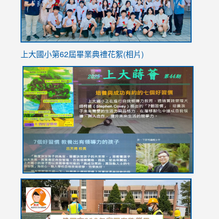
上大國小第62屆畢
業典禮花絮(相片)
link
link
link
link
link
to
to
to
to
to
https://drive.google.com/file/d/1I-
https://sites.google.com/stes.tyc.edu.tw/113school
https:
https:
https:
YfDQppRvyMk686kIw6SBbssEIZ6WnT/view?
usp=sh
8M
usp=sharing
link
link
link
to
to
to
https://drive.google.com/file/d/1AXdrxzgdGrHK7k94y0
https:/
https:/