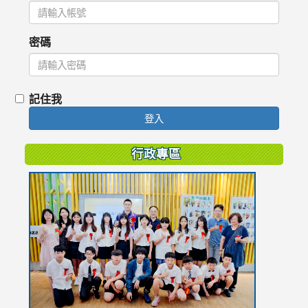
密碼
記住我
登入
行政專區
link
to
https://