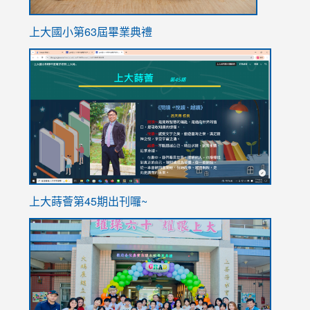
上大國小第63屆畢業典禮
link
link
to
to
https://sites.google.com/stes.tyc.edu.tw/113school
https
ink
上大蒔薈第45期出刊囉~
to
link
https://sites.google.com/stes.tyc.edu.tw/113school
to
https://
YfDQpp
usp=sha