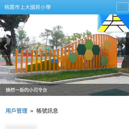
桃園市上大國民小學
To
nav
美麗的操場是我們活力的來源
美麗的操場是我們活力的來源
煥然一新的小司令台
煥然一新的小司令台
富含桃園埤塘田園風光意象的中廊
富含桃園埤塘田園風光意象的中廊
嶄新的中庭廣場
嶄新的中庭廣場
水生池生生不息
水生池生生不息
:::
»
帳號訊息
用戶管理