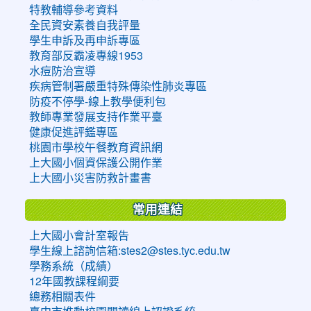
特教輔導參考資料
全民資安素養自我評量
學生申訴及再申訴專區
教育部反霸凌專線1953
水痘防治宣導
疾病管制署嚴重特殊傳染性肺炎專區
防疫不停學-線上教學便利包
教師專業發展支持作業平臺
健康促進評鑑專區
桃園市學校午餐教育資訊網
上大國小個資保護公開作業
上大國小災害防救計畫書
常用連結
上大國小會計室報告
學生線上諮詢信箱:stes2@stes.tyc.edu.tw
學務系統（成績）
12年國教課程綱要
總務相關表件