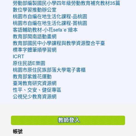
勞動部編製國民小學四年級勞動教育補充教材35篇
數位學習推動辦公室
桃園市自編在地生活化課程-品桃園
桃園市自編在地生活化課程-賞桃園
客語輔助教材-小花sefaˊeˋ繪本
教育部閩南語動畫網
教育部國民中小學課程與教學資源整合平臺
標準字體筆順學習網
ICRT
原住民語E樂園
桃園市原住民族部落大學電子書櫃
教育部紫錐花運動
臺灣教育研究資源網
性平、交安、健促專區
公視兒少教育資源網
:::
教師登入
帳號