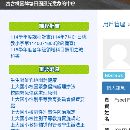
美麗的操場是我們活力的來源
美麗的操場是我們活力的來源
煥然一新的小司令台
煥然一新的小司令台
富含桃園埤塘田園風光意象的中廊
富含桃園埤塘田園風光意象的中廊
嶄新的中庭廣場
嶄新的中庭廣場
水生池生生不息
水生池生生不息
:::
:::
用戶管理
課程計畫
114學年度課程計畫(114年7月31日桃
教小字第1140071603號函備查)
115學年度各年級領域科目選用之教
科書
重要消息
fsbetnetvx
生生喝鮮乳桃園鈣健康
上大國小校園緊急傷病處理辦法
個人訊息
校園緊急傷病處理原則
真
Fsbet F
上大國小性別平等教育委員會設置要
實
點
姓
上大國小校園性別事件防治規定
名
上大國小校性別平等教育實施規定
上大國小教師輔導與管教學生辦法正