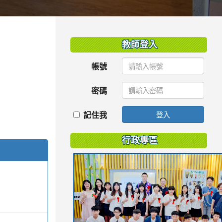
:::
教師登入
帳號
密碼
記住我
登入
行政專區