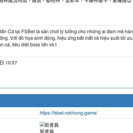
T) 格林威治時間、倫敦、都柏林、里斯本、卡薩布蘭卡、蒙羅維亞
n Cá tại FSBet là sân chơi lý tưởng cho những ai đam mê hà
ởng. Với đồ họa sinh động, hiệu ứng bắt mắt và hiệu suất tối ưu
n cá, tiêu diệt boss lớn và t
日 10:57
https://fsbet.net/cong-game/
新會員