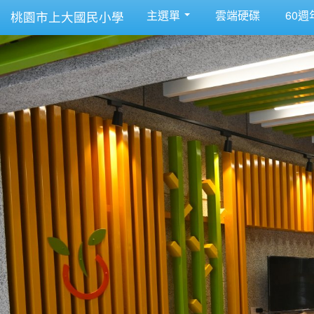
主選單
雲端硬碟
60週
桃園市上大國民小學