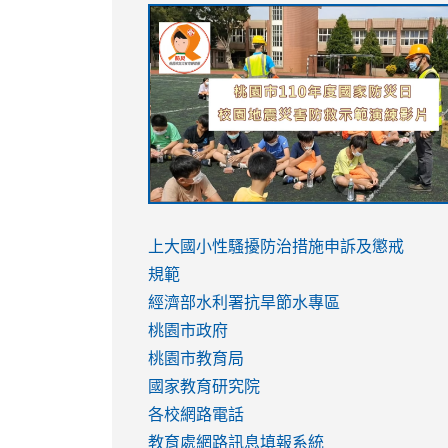
link
link
link
link
to
to
to
to
https://sites.google.com/stes.tyc.ed
https://drive.google.com/file/d/1AXdr
https://youtu.be/jJOMVWY3-
https://drive.google.com/file/d/1AXdr
usp=sharing
8M
usp=sharing
link
link
to
to
link
上大國小性騷擾防治措施
申訴及懲戒
https://www.youtube.com/watch?
https://www.youtube.com/watch?
to
規範
v=hC_gdZndU9s
v=hC_gdZndU9s
https://www.youtube.com/watch?
經濟部水利署抗旱節水專區
v=mfpNykQ0g4M
桃園市政府
桃園市教育局
國家教育研究院
各校網路電話
教育處網路訊息填報系統