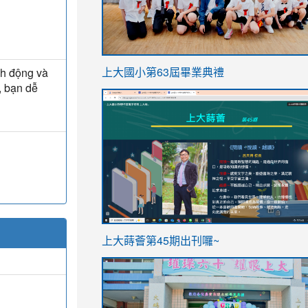
link
nh động và
上大國小第63屆畢業典禮
to
, bạn dễ
link
https://sites.google.com/stes.t
to
https://sites.google.com/stes.tyc.ed
ink
link
上大蒔薈第45期出刊囉~
to
to
https://sites.google.com/stes.tyc.ed
https://sites.google.com/stes.t