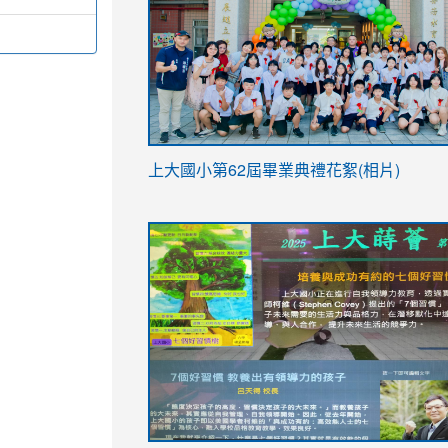
link
上大國小第62屆畢
業典禮花絮(相片)
to
link
link
https://drive.google.com/file/d/1I-
to
to
YfDQppRvyMk686kIw6SBbssEIZ6WnT/vi
https://drive.google.com/file/d/1I-
https://sites.google.com/stes.tyc.ed
usp=sharing
YfDQppRvyMk686kIw6SBbssEIZ6WnT/vi
usp=sharing