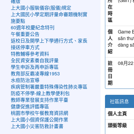
所
(GM
確版
在
上大國小服裝儀容(服儀)規定
時
上大國民小學定期評量命審題機制實
區
施要點
60週年校慶紀念特刊
個
Game Bắ
午餐重要公告
人
săn thư
返校日及開學上下學通行方式、家長
介
dàng să
接送停車方式
紹
特教輔導參考資料
全民資安素養自我評量
註
08月22
學生申訴及再申訴專區
冊
教育部反霸凌專線1953
日
水痘防治宣導
期
疾病管制署嚴重特殊傳染性肺炎專區
防疫不停學-線上教學便利包
教師專業發展支持作業平臺
社區訊息
健康促進評鑑專區
個人主頁
桃園市學校午餐教育資訊網
上大國小個資保護公開作業
頭銜等級
上大國小災害防救計畫書