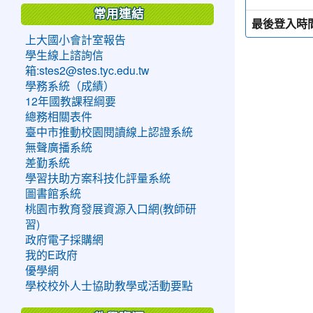
常用連結
最後登入時
上大國小會計室報告
學生線上諮詢信
箱:stes2@stes.tyc.edu.tw
學務系統（成績）
12年國教課程綱要
總務相關表件
臺中市推動校園閱讀線上認證系統
無聲廣播系統
差勤系統
學習扶助方案科技化評量系統
圖書館系統
桃園市教育發展資源入口網(教師研
習)
政府電子採購網
我的E政府
優學網
學校校外人士協助教學或活動要點