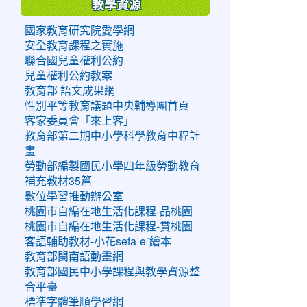
教學資源
國家教育研究院愛學網
安全教育課程之實施
聯合國兒童權利公約
兒童權利公約教案
教育部 語文成果網
性別平等教育議題中央輔導團首頁
客家委員會「來上客」
教育部第二期中小學科學教育中程計
畫
勞動部編製國民小學四年級勞動教育
補充教材35篇
數位學習推動辦公室
桃園市自編在地生活化課程-品桃園
桃園市自編在地生活化課程-賞桃園
客語輔助教材-小花sefaˊeˋ繪本
教育部閩南語動畫網
教育部國民中小學課程與教學資源整
合平臺
標準字體筆順學習網